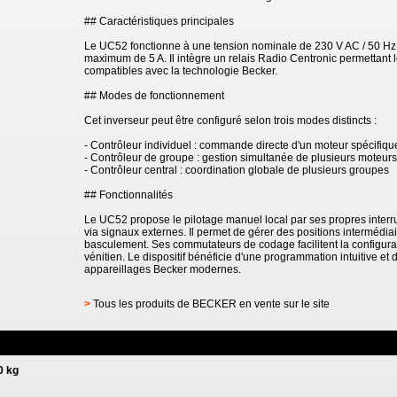
## Caractéristiques principales
Le UC52 fonctionne à une tension nominale de 230 V AC / 50 Hz
maximum de 5 A. Il intègre un relais Radio Centronic permettant l
compatibles avec la technologie Becker.
## Modes de fonctionnement
Cet inverseur peut être configuré selon trois modes distincts :
- Contrôleur individuel : commande directe d'un moteur spécifiqu
- Contrôleur de groupe : gestion simultanée de plusieurs moteurs
- Contrôleur central : coordination globale de plusieurs groupes
## Fonctionnalités
Le UC52 propose le pilotage manuel local par ses propres interr
via signaux externes. Il permet de gérer des positions intermédia
basculement. Ses commutateurs de codage facilitent la configurat
vénitien. Le dispositif bénéficie d'une programmation intuitive et
appareillages Becker modernes.
>
Tous les produits de BECKER en vente sur le site
0 kg