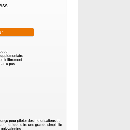
ess.
tique
supplémentaire
isir librement
 pas à pas
conçu pour piloter des motorisations de
mande unique offre une grande simplicité
 polyvalentes.