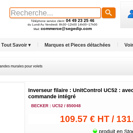
04 49 23 25 46
Téléphone service client:
du Lundi Au Vendredi: 8h30~12h00 14h00~17h00
commerce@segedip.com
Mail:
Tout Savoir ▾
Marques et Pieces détachées
Voir
des murales pour volets
Inverseur filaire : UnitControl UC52 : ave
commande intégré
BECKER : UC52 / 850048
109.57 € HT / 131
produit en Sto