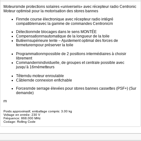
Moteursrnde protections solaires «universels» avec récepteur radio Centronic
Moteur optimisé pour la motorisation des stores bannes
Finrnde course électronique avec récepteur radio intégré
compatiblernavec la gamme de commandes Centronicrn
Détectionrnde blocages dans le sens MONTÉE
Compensationrnautomatique de la longueur de la toile
Butéernsupérieure lente – Ajustement optimal des forces de
fermeturernpour préserver la toile
Programmationrnpossible de 2 positions intermédiaires à choisir
librement
Commandernindividuelle, de groupes et centrale possible avec
jusqu’à 16rnémetteurs
Têterndu moteur enroulable
Câblernde connexion enfichable
Forcesrnde serrage élevées pour stores bannes cassettes (PSF+) (Sur
demande)
rn
Poids approximatif, emballage compris: 3.00 kg
Voltage en entrée: 230 V
Fréquence: 868.000 MHz
Codage: Rolling Code