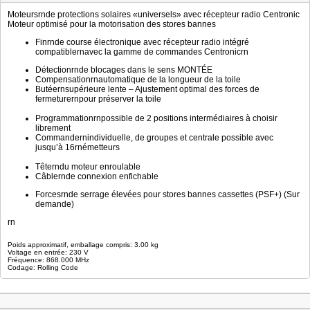
Moteursrnde protections solaires «universels» avec récepteur radio Centronic
Moteur optimisé pour la motorisation des stores bannes
Finrnde course électronique avec récepteur radio intégré
compatiblernavec la gamme de commandes Centronicrn
Détectionrnde blocages dans le sens MONTÉE
Compensationrnautomatique de la longueur de la toile
Butéernsupérieure lente – Ajustement optimal des forces de
fermeturernpour préserver la toile
Programmationrnpossible de 2 positions intermédiaires à choisir
librement
Commandernindividuelle, de groupes et centrale possible avec
jusqu’à 16rnémetteurs
Têterndu moteur enroulable
Câblernde connexion enfichable
Forcesrnde serrage élevées pour stores bannes cassettes (PSF+) (Sur
demande)
rn
Poids approximatif, emballage compris: 3.00 kg
Voltage en entrée: 230 V
Fréquence: 868.000 MHz
Codage: Rolling Code