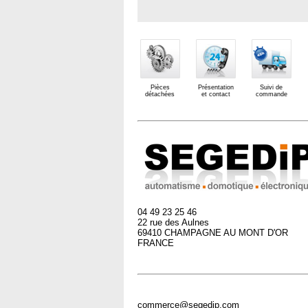
Pièces
Présentation
Suivi de
détachées
et contact
commande
04 49 23 25 46
22 rue des Aulnes
69410 CHAMPAGNE AU MONT D'OR
FRANCE
commerce@segedip.com