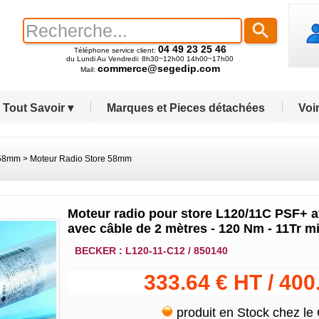
04 49 23 25 46
Téléphone service client:
du Lundi Au Vendredi: 8h30~12h00 14h00~17h00
commerce@segedip.com
Mail:
Tout Savoir ▾
Marques et Pieces détachées
Voir
 58mm
>
Moteur Radio Store 58mm
Moteur radio pour store L120/11C PSF+ a
avec câble de 2 mètres - 120 Nm - 11Tr m
BECKER : L120-11-C12 / 850140
333.64 € HT / 400
produit en Stock chez le