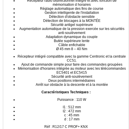
Récepteur radio bidirectionnel intégré et avec fonction de
mémorisation d horaires
Réglage automatique des fins de course
Gestion intelligente de l'installation
Détection d'obstacle sensible
Détection de blocages à la MONTÉE
Sécurité antigel supérieure
Augmentation automatique de la pression exercée sur les sécurités
anti-soulèvement
Adaptation dynamique du couple
Butée supérieure lente
Câble enfichable
Ø 45 mm 8 – 40 Nm
Récepteur intégré compatible avec la gamme Centronic et la centrale
CC51.
Ajout de commande simple pour faire des commandes groupées
Mémorisation d'horaires intégrée au moteur avec les télécommandes
EC5401 et EC5415
Sécurité anti-soulèvement
Deux positions intermédiaires
Arrêt sur obstacle à la descente et à la montée
Caractéristiques Techniques :
Puissance : 110 W
I1 : 512 mm
I2 : 472 mm
c : 45 mm
d : 17 mm
Réf : R12/17 C PROF+ KNX