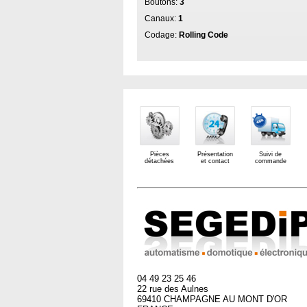
Boutons:
3
Canaux:
1
Codage:
Rolling Code
Pièces
Présentation
Suivi de
détachées
et contact
commande
04 49 23 25 46
22 rue des Aulnes
69410 CHAMPAGNE AU MONT D'OR