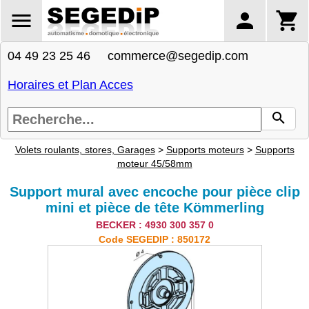
04 49 23 25 46 commerce@segedip.com
Horaires et Plan Acces
Volets roulants, stores, Garages
>
Supports moteurs
>
Supports
moteur 45/58mm
Support mural avec encoche pour pièce clip
mini et pièce de tête Kömmerling
BECKER : 4930 300 357 0
Code SEGEDIP : 850172