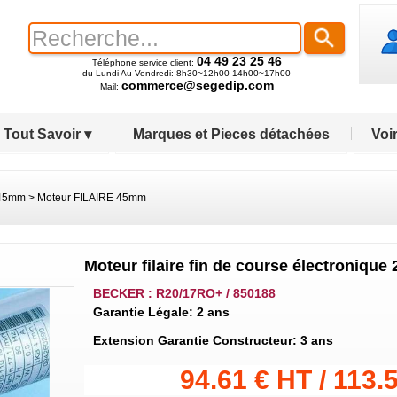
04 49 23 25 46
Téléphone service client:
du Lundi Au Vendredi: 8h30~12h00 14h00~17h00
commerce@segedip.com
Mail:
Tout Savoir ▾
Marques et Pieces détachées
Voir
 45mm
>
Moteur FILAIRE 45mm
Moteur filaire fin de course électronique
BECKER : R20/17RO+ / 850188
Garantie Légale: 2 ans
Extension Garantie Constructeur: 3 ans
94.61 € HT / 113.