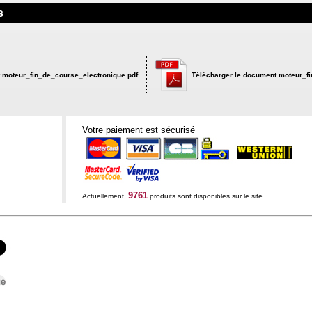
s
 moteur_fin_de_course_electronique.pdf
Télécharger le document moteur_fi
Votre paiement est sécurisé
9761
Actuellement,
produits sont disponibles sur le site.