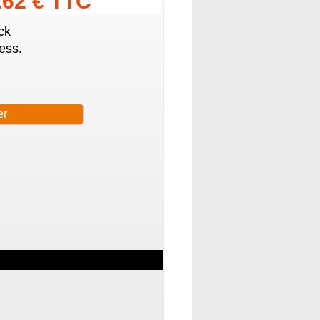
.62 € TTC
ck
ess.