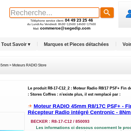
04 49 23 25 46
Téléphone service client:
du Lundi Au Vendredi: 8h30~12h00 14h00~17h00
commerce@segedip.com
Mail:
Tout Savoir ▾
Marques et Pieces détachées
Voir
 45mm
>
Moteurs RADIO Store
Le produit R8-17-C12_2 : Moteur Radio R8/17 PSF+ Fin d
: Stores Coffres : n'existe plus, il est remplacé par :
Moteur RADIO 45mm R8/17C PSF+ - Fin 
Récepteur Radio intégré Centronic - 8Nm 
BECKER :
R8-17-C12 / 850093
Les informations ci dessous concernent le pro