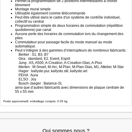
Permet la programmation de 2 positions intermédiaires à choisir
librement
Montage mural simple
Utilisable également comme télécommande
Peut être utilisé dans le cadre d'un système de contrôle individuel,
collectif ou central
Programmation simple de deux horaires de commutation (répétition
quotidienne) par canal
Aucune perte des horaires de commutation lors du changement des
piles
Commutateur pour passage facile du mode manuel au mode
automatique.
Peut s’intégrer à des gammes d’interrupteurs de nombreux fabricants :
Berker : S1, B3, B7
Gira : standard, E2, Event, Esprit
Jung : AS, A500, A-Creation, A-Creation-Glas, A-Plus
Merten : M-Smart, M-Arc, M-Plan, M-Plan-Glas, M1, Attelier, M-Star
Hager : kallysto.pur, kallysto.stil, kallysto.art
PEHA : Aura
ELSO : Joy
Busch-Jaeger : Balance-SI,
ainsi que d’autres fabricants avec dimensions de plaque centrale de
55 x 55 mm
Poids approximatif, emballage compris: 0.05 kg
Qui sommes nous ?