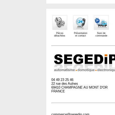
Pièces
Présentation
Suivi de
détachées
et contact
commande
04 49 23 25 46
22 rue des Aulnes
69410 CHAMPAGNE AU MONT D'OR
FRANCE
commerce@segedip.com