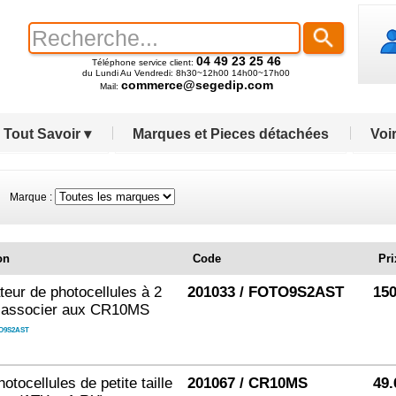
04 49 23 25 46
Téléphone service client:
du Lundi Au Vendredi: 8h30~12h00 14h00~17h00
commerce@segedip.com
Mail:
Tout Savoir ▾
Marques et Pieces détachées
Voir
que :
on
Code
Pri
teur de photocellules à 2
201033 / FOTO9S2AST
150
 associer aux CR10MS
O9S2AST
otocellules de petite taille
201067 / CR10MS
49.