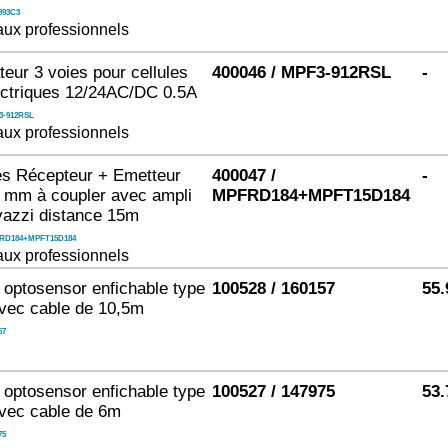
893C3
ux professionnels
teur 3 voies pour cellules
400046 / MPF3-912RSL
-
ectriques 12/24AC/DC 0.5A
3-912RSL
ux professionnels
les Récepteur + Emetteur
400047 /
-
 mm à coupler avec ampli
MPFRD184+MPFT15D184
vazzi distance 15m
RD184+MPFT15D184
ux professionnels
 optosensor enfichable type
100528 / 160157
55.
vec cable de 10,5m
57
 optosensor enfichable type
100527 / 147975
53.
vec cable de 6m
75