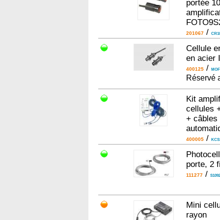
portée 1
amplific
FOTO9S
/
201067
CR1
Cellule e
en acier 
/
400125
MOF
Réservé a
Kit ampli
cellules 
+ câbles
automati
/
400005
KCS
Photocel
porte, 2 f
/
111277
S1092
Mini cell
rayon