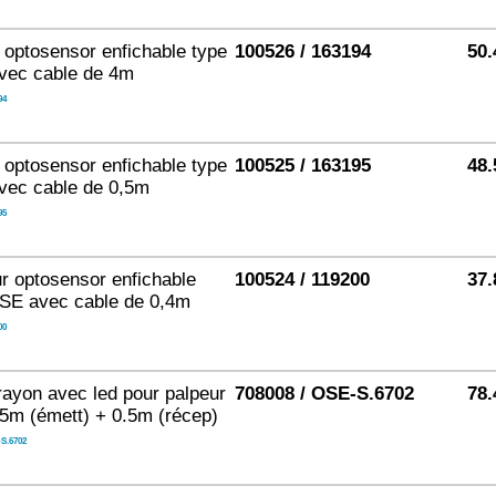
 optosensor enfichable type
100526 / 163194
50.
vec cable de 4m
94
 optosensor enfichable type
100525 / 163195
48.
vec cable de 0,5m
95
r optosensor enfichable
100524 / 119200
37.
OSE avec cable de 0,4m
00
rayon avec led pour palpeur
708008 / OSE-S.6702
78.
.5m (émett) + 0.5m (récep)
S.6702