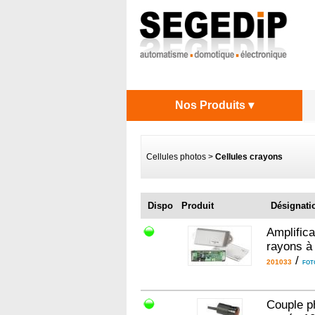
Nos Produits ▾
Cellules photos
>
Cellules crayons
Mar
Dispo
Produit
Désignati
Amplifica
rayons à
/
201033
FOT
Couple ph