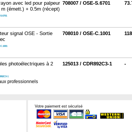
rayon avec led pour palpeur
708007 / OSE-S.6701
73.
 m (émett.) + 0.5m (récept)
S.6701
teur signal OSE - Sortie
708010 / OSE-C.1001
118
sec
C.1001
ules photoélectriques à 2
125013 / CDR892C3-1
-
892C3-1
ux professionnels
Votre paiement est sécurisé