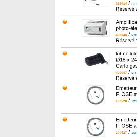
/
125014
FTR
Réservé a
Amplifica
photo-él
/
400046
MPF
Réservé a
kit cellu
Ø18 x 24
Carlo ga
/
400047
MPF
Réservé a
Emetteur
F, OSE a
/
100528
1601
Emetteur
F, OSE a
/
100527
1479