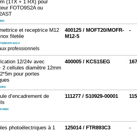
0m (1TX + 1 RX) pour
ateur FOTO9S2A ou
2AST
0MS
mettrice et receptrice M12
400125 / MOFT20/MOFR-
-
Inox filetée
M12-5
T20/MOFR-M12-5
ux professionnels
fication 12/24v avec
400005 / KCS1SEG
167
+ 2 cellules diamètre 12mm
 2*5m pour portes
ques
1SEG
lule d’encadrement de
111277 / S10929-00001
115
ils
9-00001
ules photoélectriques à 1
125014 / FTR893C3
-