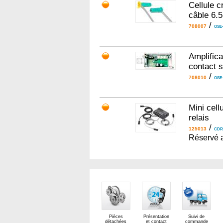
Cellule c
câble 6.5
/
708007
OSE-
Amplifica
contact 
/
708010
OSE-
Mini cell
relais
/
125013
CDR
Réservé a
Pièces
Présentation
Suivi de
détachées
et contact
commande