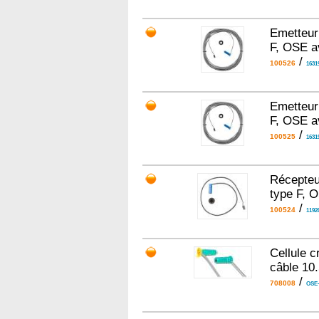
Emetteur
F, OSE a
/
100526
1631
Emetteur
F, OSE a
/
100525
1631
Récepteu
type F, 
/
100524
1192
Cellule c
câble 10
/
708008
OSE-