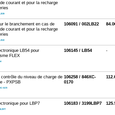
de courant et pour la recharge
eries
LB39
ur le branchement en cas de
106091 / 002LB22
84.0
de courant et pour la recharge
eries
LB22
ectronique LB54 pour
106145 / LB54
-
isme FLEX
4
 contrôle du niveau de charge de
106258 / 846XC-
112.
rie - PXPSB
0170
XC-0170
ectronique pour LBP7
106183 / 3199LBP7
125.
9LBP7