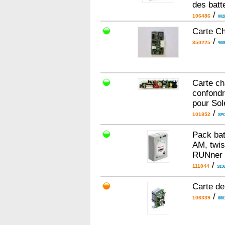
des batt
/
106486
002
Carte C
/
350225
90
Carte ch
confondr
pour So
/
101852
SP
Pack bat
AM, twis
RUNner 
/
111044
S136
Carte de
/
106339
880