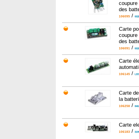
coupure 
des batt
/
106095
002
Carte po
coupure 
des batt
/
106091
002
Carte él
automat
/
106145
LB5
Carte de
la batte
/
106258
846
Carte el
/
106183
319