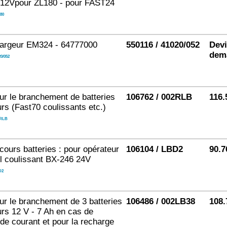
 12Vpour ZL180 - pour FAST24
80
hargeur EM324 - 64777000
550116 / 41020/052
Devi
dem
0/052
ur le branchement de batteries
106762 / 002RLB
116.
rs (Fast70 coulissants etc.)
RLB
cours batteries : pour opérateur
106104 / LBD2
90.7
il coulissant BX-246 24V
D2
ur le branchement de 3 batteries
106486 / 002LB38
108.
rs 12 V - 7 Ah en cas de
de courant et pour la recharge