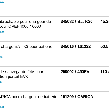
0606
brochable pour chargeur de
345082 / Bat K30
45.3
 pour OPEN4000 / 6000
 K30
 charge BAT K3 pour batterie
345016 / 161232
50.5
232
 de sauvegarde 24v pour
200002 / 490EV
110.
tion portail EVK
EV
RICA pour chargeur de batterie
101209 / CARICA
-
RICA