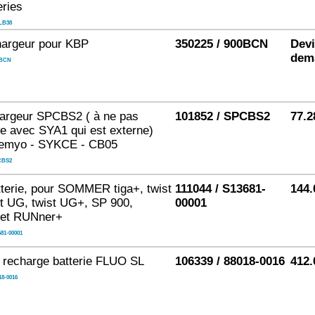
eries
LB38
hargeur pour KBP
350225 / 900BCN
Devi
dem
0BCN
argeur SPCBS2 ( à ne pas
101852 / SPCBS2
77.2
e avec SYA1 qui est externe)
lemyo - SYKCE - CB05
CBS2
terie, pour SOMMER tiga+, twist
111044 / S13681-
144.
t UG, twist UG+, SP 900,
00001
et RUNner+
81-00001
 recharge batterie FLUO SL
106339 / 88018-0016
412.
18-0016