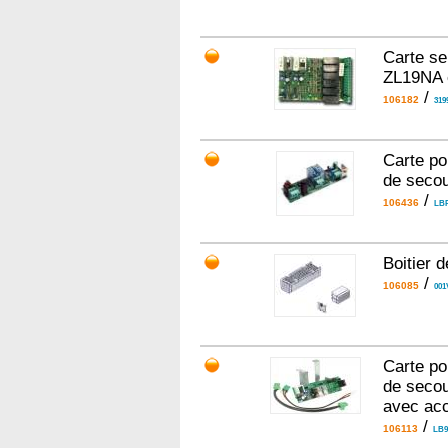
Carte se
ZL19NA 
/
106182
319
Carte po
de secou
/
106436
LBF
Boitier 
/
106085
001
Carte po
de secou
avec ac
/
106113
LB9