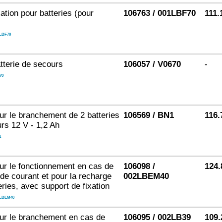
xation pour batteries (pour
106763 / 001LBF70
111.
LBF70
tterie de secours
106057 / V0670
-
70
ur le branchement de 2 batteries
106569 / BN1
116.
rs 12 V - 1,2 Ah
1
ur le fonctionnement en cas de
106098 /
124.
de courant et pour la recharge
002LBEM40
eries, avec support de fixation
LBEM40
ur le branchement en cas de
106095 / 002LB39
109.