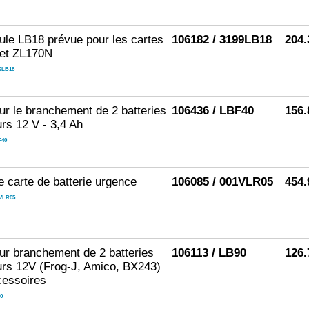
ule LB18 prévue pour les cartes
106182 / 3199LB18
204.
et ZL170N
9LB18
ur le branchement de 2 batteries
106436 / LBF40
156.
rs 12 V - 3,4 Ah
40
de carte de batterie urgence
106085 / 001VLR05
454.
VLR05
ur branchement de 2 batteries
106113 / LB90
126.
rs 12V (Frog-J, Amico, BX243)
cessoires
0