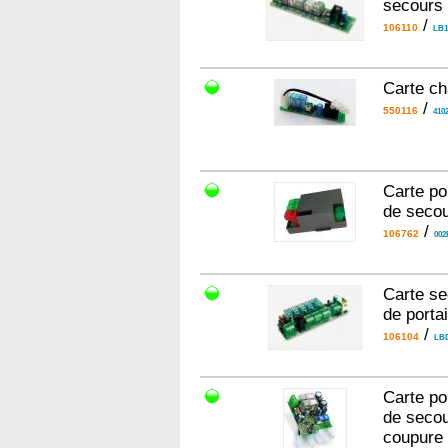
secours
/
106110
LB1
Carte c
/
550116
4102
Carte po
de secou
/
106762
002
Carte se
de porta
/
106104
LB
Carte po
de secou
coupure 