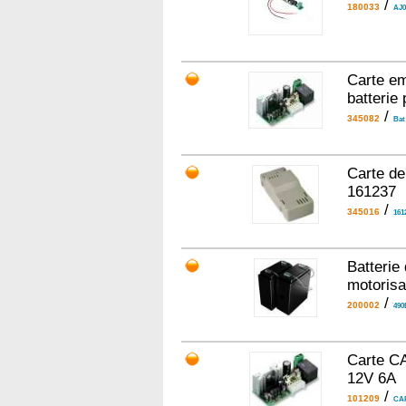
/
180033
AJ0
Carte em
batterie
/
345082
Bat
Carte de
161237
/
345016
161
Batterie
motorisa
/
200002
490
Carte CA
12V 6A
/
101209
CA