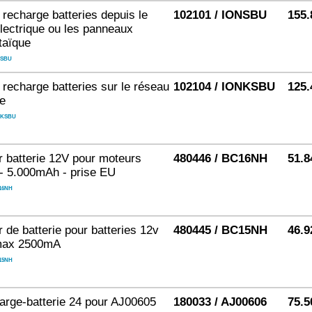
 recharge batteries depuis le
102101 / IONSBU
155.
lectrique ou les panneaux
taïque
NSBU
 recharge batteries sur le réseau
102104 / IONKSBU
125.
ue
NKSBU
 batterie 12V pour moteurs
480446 / BC16NH
51.8
 - 5.000mAh - prise EU
16NH
 de batterie pour batteries 12v
480445 / BC15NH
46.9
max 2500mA
15NH
arge-batterie 24 pour AJ00605
180033 / AJ00606
75.5