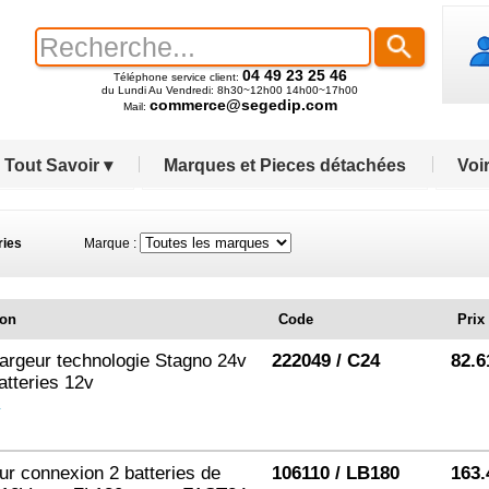
04 49 23 25 46
Téléphone service client:
du Lundi Au Vendredi: 8h30~12h00 14h00~17h00
commerce@segedip.com
Mail:
Tout Savoir ▾
Marques et Pieces détachées
Voir
ries
Marque :
ion
Code
Prix
argeur technologie Stagno 24v
222049 / C24
82.6
atteries 12v
ur connexion 2 batteries de
106110 / LB180
163.