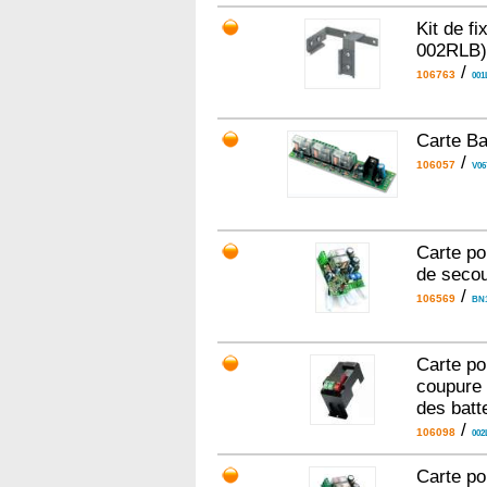
Kit de fi
002RLB)
/
106763
001
Carte Ba
/
106057
V06
Carte po
de secou
/
106569
BN
Carte po
coupure 
des batt
/
106098
002
Carte po