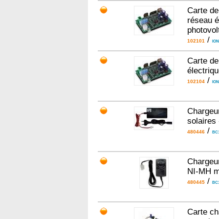
Carte de
réseau é
photovol
/
102101
IO
Carte de
électriq
/
102104
IO
Chargeur
solaires
/
480446
BC
Chargeur
NI-MH 
/
480445
BC
Carte ch