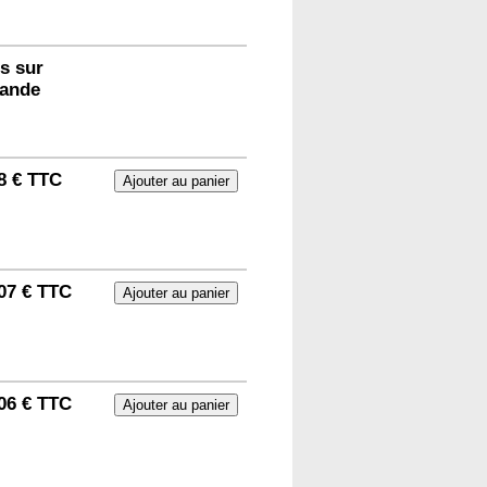
s sur
ande
8 € TTC
07 € TTC
06 € TTC