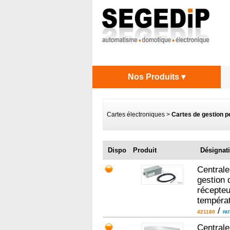
Nos Produits ▾
Cartes électroniques
>
Cartes de gestion p
Dispo
Produit
Désignat
Centrale
gestion 
récepteu
tempéra
/
421180
PA
Central