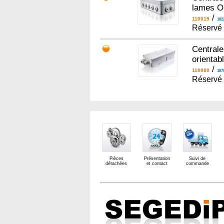
lames Or
/
110019
182
Réservé 
Centrale
orienta
/
110080
187
Réservé 
Pièces
Présentation
Suivi de
détachées
et contact
commande