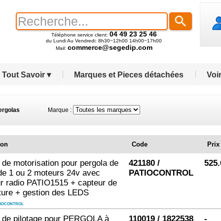
04 49 23 25 46
Téléphone service client:
du Lundi Au Vendredi: 8h30~12h00 14h00~17h00
commerce@segedip.com
Mail:
Tout Savoir ▾
Marques et Pieces détachées
Voir
ergolas
Marque :
ion
Code
Prix
 de motorisation pour pergola de
421180 /
525.
de 1 ou 2 moteurs 24v avec
PATIOCONTROL
r radio PATIO1515 + capteur de
ture + gestion des LEDS
TIOCONTROL
e de pilotage pour PERGOLA à
110019 / 1822538
-