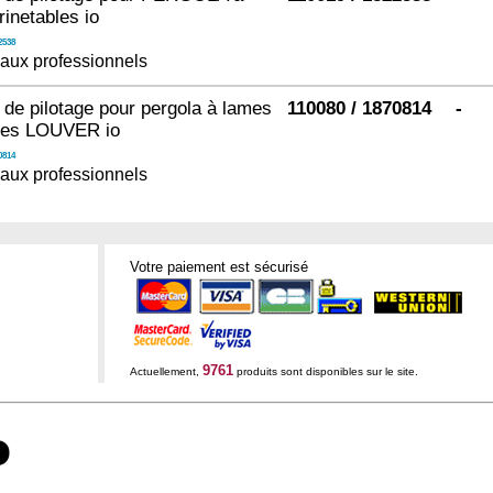
inetables io
2538
aux professionnels
 de pilotage pour pergola à lames
110080 / 1870814
-
bles LOUVER io
0814
aux professionnels
Votre paiement est sécurisé
9761
Actuellement,
produits sont disponibles sur le site.