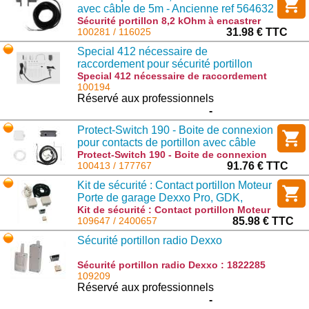
avec câble de 5m - Ancienne ref 564632
Sécurité portillon 8,2 kOhm à encastrer
avec câble de 5m - Ancienne ref 564632 :
100281 / 116025
31.98 € TTC
116025
Special 412 nécessaire de
raccordement pour sécurité portillon
Special 412 nécessaire de raccordement
pour sécurité portillon : 8053964
100194
Réservé aux professionnels
-
Protect-Switch 190 - Boite de connexion
pour contacts de portillon avec câble
spiralé et accessoires
Protect-Switch 190 - Boite de connexion
pour contacts de portillon avec câble
100413 / 177767
91.76 € TTC
spiralé et accessoires : 177767
Kit de sécurité : Contact portillon Moteur
Porte de garage Dexxo Pro, GDK,
Keasy, S7000, S9000
Kit de sécurité : Contact portillon Moteur
Porte de garage Dexxo Pro, GDK, Keasy,
109647 / 2400657
85.98 € TTC
S7000, S9000 : 2400657
Sécurité portillon radio Dexxo
Sécurité portillon radio Dexxo : 1822285
109209
Réservé aux professionnels
-