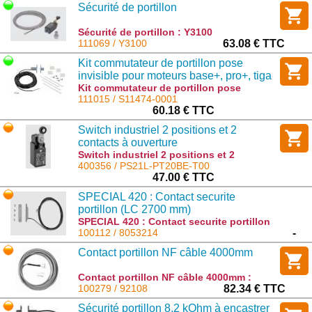
Sécurité de portillon
Sécurité de portillon : Y3100
111069 / Y3100
63.08 € TTC
Kit commutateur de portillon pose
invisible pour moteurs base+, pro+, tiga
et tiga+
Kit commutateur de portillon pose
invisible pour moteurs base+, pro+, tiga
111015 / S11474-0001
et tiga+ : S11474-0001
60.18 € TTC
Switch industriel 2 positions et 2
contacts à ouverture
Switch industriel 2 positions et 2
contacts à ouverture : PS21L-PT20BE-
400356 / PS21L-PT20BE-T00
T00
47.00 € TTC
SPECIAL 420 : Contact securite
portillon (LC 2700 mm)
SPECIAL 420 : Contact securite portillon
(LC 2700 mm) : 8053214
100112 / 8053214
-
Contact portillon NF câble 4000mm
Contact portillon NF câble 4000mm :
92108
100279 / 92108
82.34 € TTC
Sécurité portillon 8,2 kOhm à encastrer