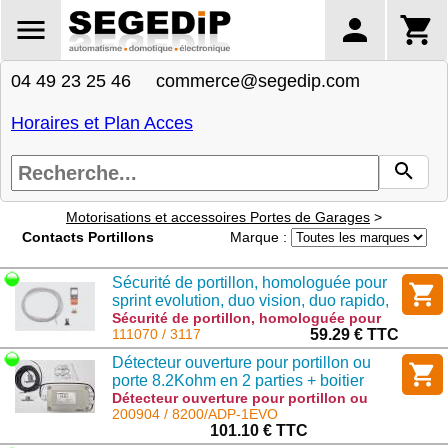
04 49 23 25 46 commerce@segedip.com
Horaires et Plan Acces
Motorisations et accessoires Portes de Garages
>
Contacts Portillons
Marque :
Sécurité de portillon, homologuée pour
sprint evolution, duo vision, duo rapido,
et marathon SL
Sécurité de portillon, homologuée pour
sprint evolution, duo vision, duo rapido,
111070 / 3117
59.29 € TTC
et marathon SL : 3117
Détecteur ouverture pour portillon ou
porte 8.2Kohm en 2 parties + boitier
étanche à contacts avec cable 5m
Détecteur ouverture pour portillon ou
porte 8.2Kohm en 2 parties + boitier
200904 / 8200/ADP-1EVO
étanche à contacts avec cable 5m :
101.10 € TTC
8200/ADP-1EVO