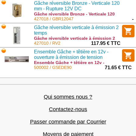
Gâche réversible Bronze - Verticale 120
mm - Rupture 12V DC
Gâche réversible Bronze - Verticale 120
mm - Rupture 12V DC : GBR12047
427018 / GBR12047
-
Gâche réversible verticale à émission 2
temps
Gâche réversible verticale à émission 2
temps : RV2
427010 / RV2
117.95 € TTC
Ensemble Gâche + têtière en 12v -
ouverture à émission de tension
Ensemble Gâche + têtière en 12v -
ouverture à émission de tension :
500002 / GSEDE90
71.65 € TTC
GSEDE90
Qui sommes nous ?
Contactez-nous
Passer commande par Courrier
Moyens de paiement