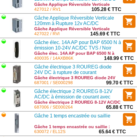
Gâche Applique Réversible Verticale
120mm 1 temps Emission 12v AC/DC :
427012 / RV1
105.28 € TTC
RV1
Gâche Applique Réversible Verticale
120mm à Rupture 12v AC/DC
Gâche Applique Réversible Verticale
120mm à Rupture 12v AC/DC : RVI
427022 / RVI
145.69 € TTC
Gâche élec. 14A AP pour BAP 6500 N à
émission 10-24V AC/DC TVS / Noir
Gâche élec. 14A AP pour BAP 6500 N à
émission 10-24V AC/DC TVS / Noir :
400035 / 14AXB86K
148.99 € TTC
14AXB86K
Gâche électrique 3 ROUREG diode
24V DC à rupture de courant
Gâche électrique 3 ROUREG diode 24V
DC à rupture de courant : SE000298
687001 / SE000298
99.70 € TTC
Gâche électrique 2 ROUREG 8-12V
AC/DC à émission de courant avec
mémoire 12v
Gâche électrique 2 ROUREG 8-12V AC/DC
à émission de courant avec mémoire 12v
687006 / SE000264
65.88 € TTC
: SE000264
Gâche 1 temps encastrée ou saillie
Gâche 1 temps encastrée ou saillie :
EL12S
630072 / EL12S
65.64 € TTC