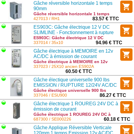
Gâche réversible horizontale 1 temps
90mm
Gâche réversible horizontale 1 temps
90mm : RH1
427013 / RH1
83.57 € TTC
ES903C: Gâche électrique 12 V DC
SLIMLINE - Fonctionnement à rupture
de courant
ES903C: Gâche électrique 12 V DC
SLIMLINE - Fonctionnement à rupture de
337014 / 35x10
94.96 € TTC
courant : 35x10
Gâche électrique à MEMOIRE en 12v
AC/DC à émission de courant
Gâche électrique à MEMOIRE en 12v
AC/DC à émission de courant : 25X10
337023 / 25X10 ancien ES902A
ancien ES902A
60.50 € TTC
Gâche électique universelle 900 lbs
EMISSION / RUPTURE 12/24V AC/DC
Gâche électique universelle 900 lbs
EMISSION / RUPTURE 12/24V AC/DC :
337046 / ESU900
86.27 € TTC
ESU900
Gâche électrique 1 ROUREG 24V DC à
émission de courant
Gâche électrique 1 ROUREG 24V DC à
émission de courant : SE000226
687300 / SE000226
60.18 € TTC
Gâche Applique Réversible Verticale
120mm 1 temps Emission 12v AC/DC