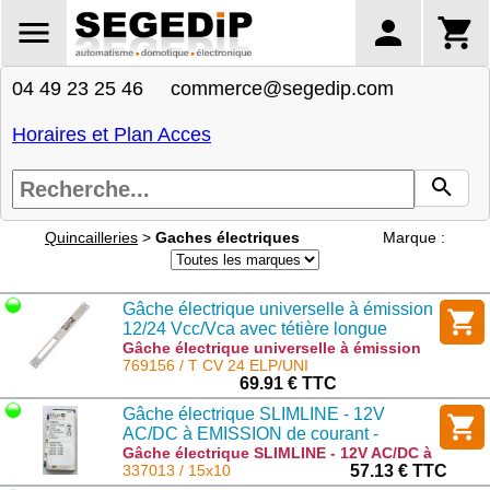
04 49 23 25 46 commerce@segedip.com
Horaires et Plan Acces
Quincailleries
>
Gaches électriques
Marque :
Gâche électrique universelle à émission
12/24 Vcc/Vca avec tétière longue
Gâche électrique universelle à émission
12/24 Vcc/Vca avec tétière longue : T CV
769156 / T CV 24 ELP/UNI
24 ELP/UNI
69.91 € TTC
Gâche électrique SLIMLINE - 12V
AC/DC à EMISSION de courant -
Gâche électrique SLIMLINE - 12V AC/DC à
EMISSION de courant - : 15x10
337013 / 15x10
57.13 € TTC