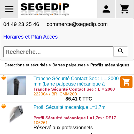
04 49 23 25 46 commerce@segedip.com
Horaires et Plan Acces
Détections et sécurités
>
Barres palpeuses
>
Profils mécaniques
Tranche Sécurité Contact Sec : L = 2000
mm (barre palpeuse mécanique à
ressort de qualité)
Tranche Sécurité Contact Sec : L = 2000
mm (barre palpeuse mécanique à ressort
222364 / BR_CMM200
de qualité) : BR_CMM200
86.41 € TTC
Profil Sécurité mécanique L=1,7m
Profil Sécurité mécanique L=1,7m : DF17
106261
Réservé aux professionnels
-