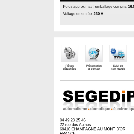
Poids approximatif, emballage compris:
16.
Voltage en entrée:
230 V
Pièces
Présentation
Suivi de
détachées
et contact
commande
04 49 23 25 46
22 rue des Aulnes
69410 CHAMPAGNE AU MONT D'OR
FRANCE