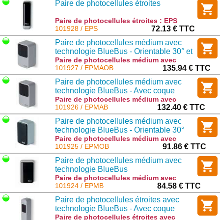
Paire de photocellules étroites
Paire de photocellules étroites : EPS
101928 / EPS
72.13 € TTC
Paire de photocellules médium avec
technologie BlueBus - Orientable 30° et
avec coque métallique anti-effraction
Paire de photocellules médium avec
technologie BlueBus - Orientable 30° et
101927 / EPMAOB
135.94 € TTC
avec coque métallique anti-effraction :
Paire de photocellules médium avec
EPMAOB
technologie BlueBus - Avec coque
métallique anti-effraction
Paire de photocellules médium avec
technologie BlueBus - Avec coque
101926 / EPMAB
132.40 € TTC
métallique anti-effraction : EPMAB
Paire de photocellules médium avec
technologie BlueBus - Orientable 30°
Paire de photocellules médium avec
technologie BlueBus - Orientable 30° :
101925 / EPMOB
91.86 € TTC
EPMOB
Paire de photocellules médium avec
technologie BlueBus
Paire de photocellules médium avec
technologie BlueBus : EPMB
101924 / EPMB
84.58 € TTC
Paire de photocellules étroites avec
technologie BlueBus - Avec coque
métallique anti-effraction
Paire de photocellules étroites avec