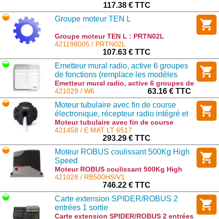
117.38 € TTC
Groupe moteur TEN L
Groupe moteur TEN L : PRTN02L
421198005 / PRTN02L
107.63 € TTC
Emetteur mural radio, active 6 groupes
de fonctions (remplace les modèles
PLANO)
Emetteur mural radio, active 6 groupes de
fonctions (remplace les modèles PLANO)
421029 / W6
63.16 € TTC
: W6
Moteur tubulaire avec fin de course
électronique, récepteur radio intégré et
technologie Nice TTBus 65 Nm, 17
Moteur tubulaire avec fin de course
électronique, récepteur radio intégré et
421458 / E MAT LT 6517
tr/min
technologie Nice TTBus 65 Nm, 17 tr/min
293.29 € TTC
: E MAT LT 6517
Moteur ROBUS coulissant 500Kg High
Speed
Moteur ROBUS coulissant 500Kg High
Speed : RB500HS/V1
421028 / RB500HS/V1
746.22 € TTC
Carte extension SPIDER/ROBUS 2
entrées 1 sortie
Carte extension SPIDER/ROBUS 2 entrées