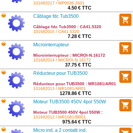
MP0036.2601
101682017 / MP0036.2601
4.50 € TTC
Câblage fdc Tub3500
Câblage fdc Tub3500 : CA41.5320
101682015 / CA41.5320
7.28 € TTC
Microinterrupteur
Microinterrupteur : MICROI-N.16172
101682014 / MICROI-N.16172
37.75 € TTC
Réducteur pour TUB3500
Réducteur pour TUB3500 : MR1081/AR01
101682013 / MR1081/AR01
1278.86 € TTC
Moteur TUB3500 450V 4pol 550W
Moteur TUB3500 450V 4pol 550W :
MR1081/BR01
101682012 / MR1081/BR01
975.64 € TTC
Micro ind. a 2 contatti ind.