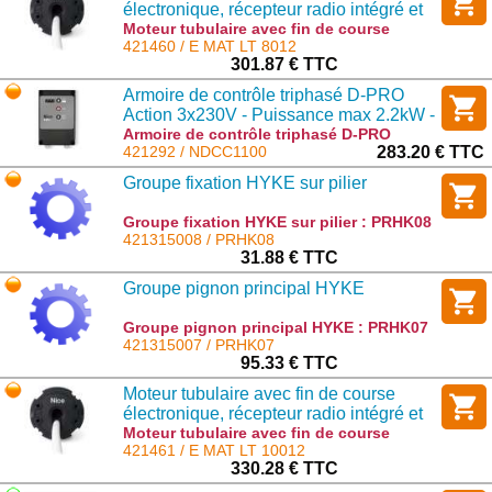
électronique, récepteur radio intégré et
technologie Nice TTBus 80 Nm, 12
Moteur tubulaire avec fin de course
électronique, récepteur radio intégré et
421460 / E MAT LT 8012
tr/min
technologie Nice TTBus 80 Nm, 12 tr/min
301.87 € TTC
: E MAT LT 8012
Armoire de contrôle triphasé D-PRO
Action 3x230V - Puissance max 2.2kW -
IP65
Armoire de contrôle triphasé D-PRO
Action 3x230V - Puissance max 2.2kW -
421292 / NDCC1100
283.20 € TTC
IP65 : NDCC1100
Groupe fixation HYKE sur pilier
Groupe fixation HYKE sur pilier : PRHK08
421315008 / PRHK08
31.88 € TTC
Groupe pignon principal HYKE
Groupe pignon principal HYKE : PRHK07
421315007 / PRHK07
95.33 € TTC
Moteur tubulaire avec fin de course
électronique, récepteur radio intégré et
technologie Nice TTBus 100 Nm, 12
Moteur tubulaire avec fin de course
électronique, récepteur radio intégré et
421461 / E MAT LT 10012
tr/min
technologie Nice TTBus 100 Nm, 12
330.28 € TTC
tr/min : E MAT LT 10012