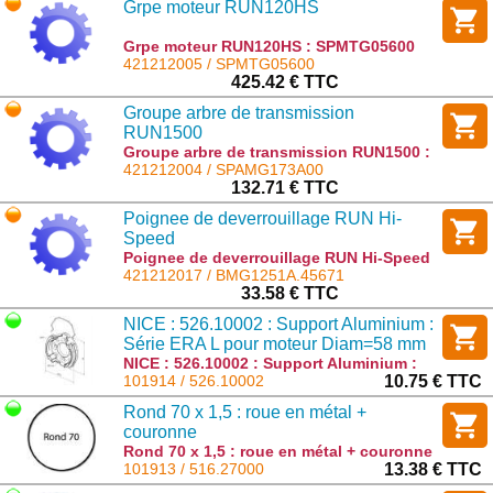
Grpe moteur RUN120HS
Grpe moteur RUN120HS : SPMTG05600
421212005 / SPMTG05600
425.42 € TTC
Groupe arbre de transmission
RUN1500
Groupe arbre de transmission RUN1500 :
SPAMG173A00
421212004 / SPAMG173A00
132.71 € TTC
Poignee de deverrouillage RUN Hi-
Speed
Poignee de deverrouillage RUN Hi-Speed
: BMG1251A.45671
421212017 / BMG1251A.45671
33.58 € TTC
NICE : 526.10002 : Support Aluminium :
Série ERA L pour moteur Diam=58 mm
NICE : 526.10002 : Support Aluminium :
Série ERA L pour moteur Diam=58 mm :
101914 / 526.10002
10.75 € TTC
526.10002
Rond 70 x 1,5 : roue en métal +
couronne
Rond 70 x 1,5 : roue en métal + couronne
: 516.27000
101913 / 516.27000
13.38 € TTC