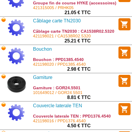
Groupe fin de course HYKE (accessoires)
: PRHK05
421315005 / PRHK05
21.05 € TTC
Câblage carte TN2030
Câblage carte TN2030 : CA1538R02.5320
421198021 / CA1538R02.5320
25.21 € TTC
Bouchon
Bouchon : PPD1385.4540
421198020 / PPD1385.4540
2.98 € TTC
Garniture
Garniture : GOR24.5501
101649012 / GOR24.5501
8.81 € TTC
Couvercle laterale TEN
Couvercle laterale TEN : PPD1376.4540
421198016 / PPD1376.4540
4.50 € TTC