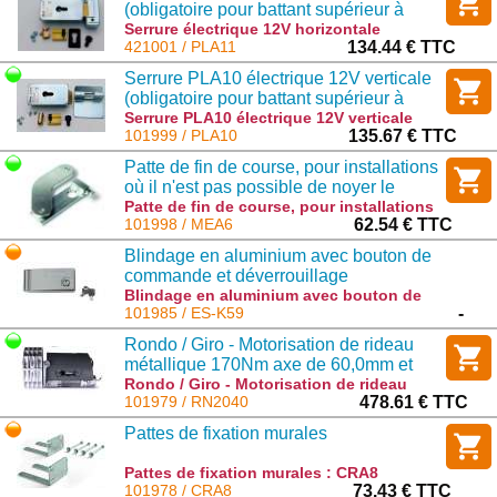
(obligatoire pour battant supérieur à
3m).
Serrure électrique 12V horizontale
(obligatoire pour battant supérieur à 3m).
421001 / PLA11
134.44 € TTC
: PLA11
Serrure PLA10 électrique 12V verticale
(obligatoire pour battant supérieur à
3m).
Serrure PLA10 électrique 12V verticale
(obligatoire pour battant supérieur à 3m).
101999 / PLA10
135.67 € TTC
: PLA10
Patte de fin de course, pour installations
où il n'est pas possible de noyer le
caisson dans le béton
Patte de fin de course, pour installations
où il n'est pas possible de noyer le
101998 / MEA6
62.54 € TTC
caisson dans le béton : MEA6
Blindage en aluminium avec bouton de
commande et déverrouillage
Blindage en aluminium avec bouton de
commande et déverrouillage : ES-K59
101985 / ES-K59
-
Rondo / Giro - Motorisation de rideau
métallique 170Nm axe de 60,0mm et
couronne de 200mm en 230V avec fin
Rondo / Giro - Motorisation de rideau
métallique 170Nm axe de 60,0mm et
101979 / RN2040
478.61 € TTC
de course électromécaniques
couronne de 200mm en 230V avec fin de
Pattes de fixation murales
course électromécaniques : RN2040
Pattes de fixation murales : CRA8
101978 / CRA8
73.43 € TTC