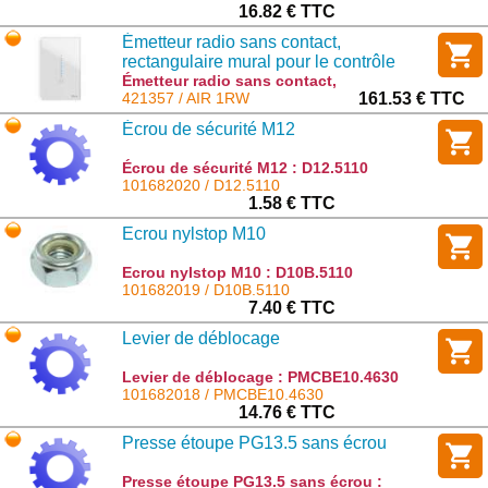
16.82 € TTC
Émetteur radio sans contact,
rectangulaire mural pour le contrôle
d’un automatisme ou d’un groupe
Émetteur radio sans contact,
rectangulaire mural pour le contrôle d’un
421357 / AIR 1RW
161.53 € TTC
d’automatismes
automatisme ou d’un groupe
Écrou de sécurité M12
d’automatismes : AIR 1RW
Écrou de sécurité M12 : D12.5110
101682020 / D12.5110
1.58 € TTC
Ecrou nylstop M10
Ecrou nylstop M10 : D10B.5110
101682019 / D10B.5110
7.40 € TTC
Levier de déblocage
Levier de déblocage : PMCBE10.4630
101682018 / PMCBE10.4630
14.76 € TTC
Presse étoupe PG13.5 sans écrou
Presse étoupe PG13.5 sans écrou :