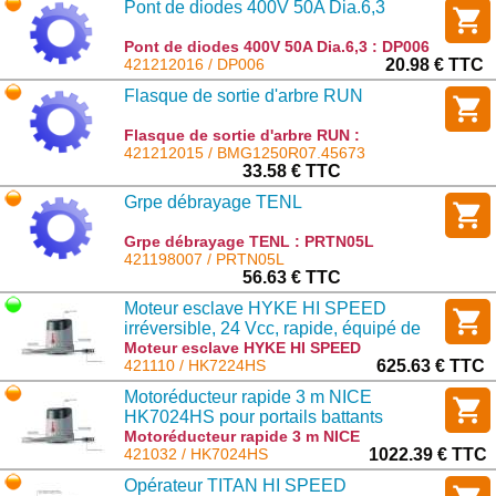
Pont de diodes 400V 50A Dia.6,3
Pont de diodes 400V 50A Dia.6,3 : DP006
421212016 / DP006
20.98 € TTC
Flasque de sortie d'arbre RUN
Flasque de sortie d'arbre RUN :
BMG1250R07.45673
421212015 / BMG1250R07.45673
33.58 € TTC
Grpe débrayage TENL
Grpe débrayage TENL : PRTN05L
421198007 / PRTN05L
56.63 € TTC
Moteur esclave HYKE HI SPEED
irréversible, 24 Vcc, rapide, équipé de
bras articulé, sans logique intégrée
Moteur esclave HYKE HI SPEED
irréversible, 24 Vcc, rapide, équipé de
421110 / HK7224HS
625.63 € TTC
bras articulé, sans logique intégrée :
Motoréducteur rapide 3 m NICE
HK7224HS
HK7024HS pour portails battants
Motoréducteur rapide 3 m NICE
HK7024HS pour portails battants :
421032 / HK7024HS
1022.39 € TTC
HK7024HS
Opérateur TITAN HI SPEED