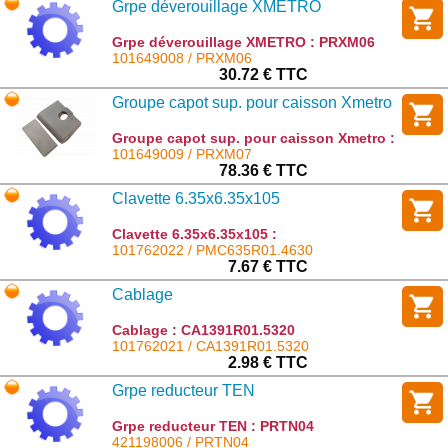
Grpe déverouillage XMETRO
Grpe déverouillage XMETRO : PRXM06
101649008 / PRXM06
30.72 € TTC
Groupe capot sup. pour caisson Xmetro
Groupe capot sup. pour caisson Xmetro :
PRXM07
101649009 / PRXM07
78.36 € TTC
Clavette 6.35x6.35x105
Clavette 6.35x6.35x105 :
PMC635R01.4630
101762022 / PMC635R01.4630
7.67 € TTC
Cablage
Cablage : CA1391R01.5320
101762021 / CA1391R01.5320
2.98 € TTC
Grpe reducteur TEN
Grpe reducteur TEN : PRTN04
421198006 / PRTN04