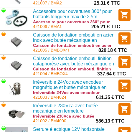
moteurs, compatibles avec la majeure
421007 / BMA2
25.31 € TTC
partie des caissons de fondation. : BMA2
Accessoire pour ouvertures 360° pour
battants longueur max de 3.5m
Accessoire pour ouvertures 360° pour
battants longueur max de 3.5m : BMA1
421006 / BMA1
205.21 € TTC
Caisson de fondation embouti en acier
inox avec butée mécanique en
ouverture. Avec levier de fixation vantail.
Caisson de fondation embouti en acier
inox avec butée mécanique en ouverture.
421005 / BMBOX4I
820.18 € TTC
Avec levier de fixation vantail. : BMBOX4I
Caisson de fondation embouti, finition
cataphorèse avec butée mécanique en
ouverture. Avec levier de fixation vantail.
Caisson de fondation embouti, finition
cataphorèse avec butée mécanique en
421004 / BMBOX4
337.64 € TTC
ouverture. Avec levier de fixation vantail.
Irréversible 24Vcc avec encodeur
: BMBOX4
magnétique et butée mécanique en
fermeture
Irréversible 24Vcc avec encodeur
magnétique et butée mécanique en
421003 / BM4024
611.35 € TTC
fermeture : BM4024
Irréversible 230Vca avec butée
mécanique en fermeture
Irréversible 230Vca avec butée
mécanique en fermeture : BM4000
421002 / BM4000
586.13 € TTC
Serrure électrique 12V horizontale