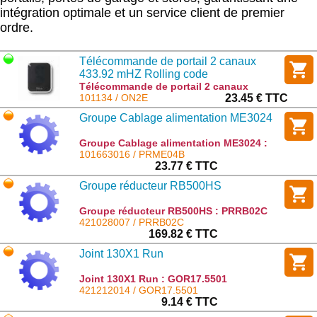
intégration optimale et un service client de premier
ordre.
Télécommande de portail 2 canaux
433.92 mHZ Rolling code
Télécommande de portail 2 canaux
433.92 mHZ Rolling code : ON2E
101134 / ON2E
23.45 € TTC
Groupe Cablage alimentation ME3024
Groupe Cablage alimentation ME3024 :
PRME04B
101663016 / PRME04B
23.77 € TTC
Groupe réducteur RB500HS
Groupe réducteur RB500HS : PRRB02C
421028007 / PRRB02C
169.82 € TTC
Joint 130X1 Run
Joint 130X1 Run : GOR17.5501
421212014 / GOR17.5501
9.14 € TTC