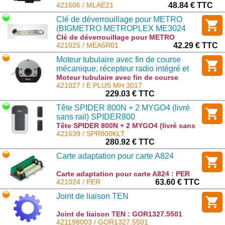
1 sortie : MLAE21
421606 / MLAE21
48.84 € TTC
Clé de déverrouillage pour METRO
(BIGMETRO METROPLEX ME3024
ME3000...)
Clé de déverrouillage pour METRO
(BIGMETRO METROPLEX ME3024
421025 / MEA5R01
42.29 € TTC
ME3000...) : MEA5R01
Moteur tubulaire avec fin de course
mécanique, récepteur radio intégré et
technologie Nice TTBus, manoeuvre de
Moteur tubulaire avec fin de course
mécanique, récepteur radio intégré et
421027 / E PLUS MH 3017
secours manuelle. 30 Nm, 17 tr/min, 56
technologie Nice TTBus, manoeuvre de
229.03 € TTC
kg
secours manuelle. 30 Nm, 17 tr/min, 56 kg
Tête SPIDER 800N + 2 MYGO4​ (livré
: E PLUS MH 3017
sans rail) SPIDER800
Tête SPIDER 800N + 2 MYGO4​ (livré sans
rail) SPIDER800 : SPR800KLT
421639 / SPR800KLT
280.92 € TTC
Carte adaptation pour carte A824
Carte adaptation pour carte A824 : PER
421024 / PER
63.60 € TTC
Joint de liaison TEN
Joint de liaison TEN : GOR1327.5501
421198003 / GOR1327.5501