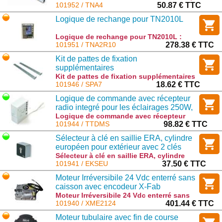
longueur 1500mm : TNA4
101952 / TNA4
50.87 € TTC
Logique de rechange pour TN2010L
Logique de rechange pour TN2010L :
TNA2R10
101951 / TNA2R10
278.38 € TTC
Kit de pattes de fixation
supplémentaires
Kit de pattes de fixation supplémentaires
: SPA7
101946 / SPA7
18.62 € TTC
Logique de commande avec récepteur
radio integré pour les éclairages 250W,
fonction marche/arrêt et variateur
Logique de commande avec récepteur
radio integré pour les éclairages 250W,
101944 / TTDMS
98.82 € TTC
fonction marche/arrêt et variateur :
Sélecteur à clé en saillie ERA, cylindre
TTDMS
européen pour extérieur avec 2 clés
Sélecteur à clé en saillie ERA, cylindre
européen pour extérieur avec 2 clés :
101941 / EKSEU
37.50 € TTC
EKSEU
Moteur Irréversibile 24 Vdc enterré sans
caisson avec encodeur X-Fab
Moteur Irréversibile 24 Vdc enterré sans
caisson avec encodeur X-Fab : XME2124
101940 / XME2124
401.44 € TTC
Moteur tubulaire avec fin de course