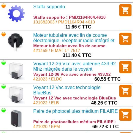
Staffa supporto
Staffa supporto : PMD1164R04.4610
101682003 / PMD1164R04.4610
11.66 € TTC
Moteur tubulaire avec fin de course
électronique, récepteur radio intégré et
technologie Nice TTBus 75 Nm, 17
Moteur tubulaire avec fin de course
électronique, récepteur radio intégré et
421459 / E MAT LT 7517
tr/min
technologie Nice TTBus 75 Nm, 17 tr/min
311.40 € TTC
: E MAT LT 7517
Voyant 12-36 Vcc avec antenne 433.92
Mhz intégrée dans le voyant
Voyant 12-36 Vcc avec antenne 433.92
Mhz intégrée dans le voyant : ELDC
421023 / ELDC
60.55 € TTC
Voyant 12 Vac avec technologie
BlueBus
Voyant 12 Vac avec technologie BlueBus
: ELB
421022 / ELB
46.26 € TTC
Paire de photocellules médium FILAIRE
Paire de photocellules médium FILAIRE :
EPM
421020 / EPM
69.72 € TTC