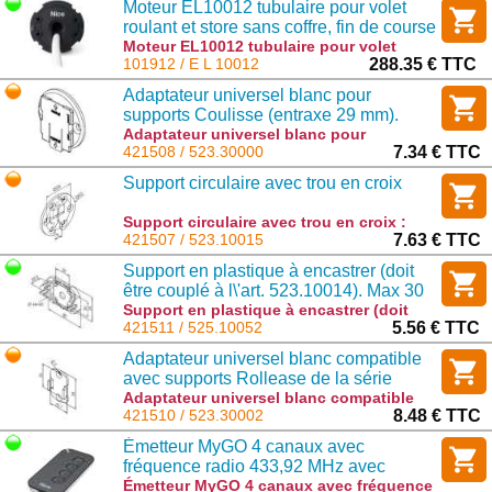
Moteur EL10012 tubulaire pour volet
roulant et store sans coffre, fin de course
mecanique, Taille L diam 58mm
Moteur EL10012 tubulaire pour volet
roulant et store sans coffre, fin de course
101912 / E L 10012
288.35 € TTC
mecanique, Taille L diam 58mm : E L
Adaptateur universel blanc pour
10012
supports Coulisse (entraxe 29 mm).
Adaptateur universel blanc pour
supports Coulisse (entraxe 29 mm). :
421508 / 523.30000
7.34 € TTC
523.30000
Support circulaire avec trou en croix
Support circulaire avec trou en croix :
523.10015
421507 / 523.10015
7.63 € TTC
Support en plastique à encastrer (doit
être couplé à l\'art. 523.10014). Max 30
Nm
Support en plastique à encastrer (doit
être couplé à l\'art. 523.10014). Max 30 Nm
421511 / 525.10052
5.56 € TTC
: 525.10052
Adaptateur universel blanc compatible
avec supports Rollease de la série
Skyline (entraxe 29 mm).
Adaptateur universel blanc compatible
avec supports Rollease de la série
421510 / 523.30002
8.48 € TTC
Skyline (entraxe 29 mm). : 523.30002
Émetteur MyGO 4 canaux avec
fréquence radio 433,92 MHz avec
codage O-Code.
Émetteur MyGO 4 canaux avec fréquence