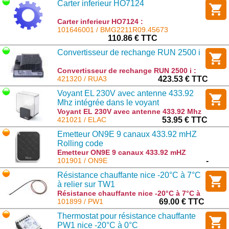
Carter inferieur HO7124
Carter inferieur HO7124 :
BMG2211R09.45673
101646001 / BMG2211R09.45673
110.86 € TTC
Convertisseur de rechange RUN 2500 i
Convertisseur de rechange RUN 2500 i :
RUA3
421320 / RUA3
423.53 € TTC
Voyant EL 230V avec antenne 433.92
Mhz intégrée dans le voyant
Voyant EL 230V avec antenne 433.92 Mhz
intégrée dans le voyant : ELAC
421021 / ELAC
53.95 € TTC
Emetteur ON9E 9 canaux 433.92 mHZ
Rolling code
Emetteur ON9E 9 canaux 433.92 mHZ
Rolling code : ON9E
101901 / ON9E
-
Résistance chauffante nice -20°C à 7°C
à relier sur TW1
Résistance chauffante nice -20°C à 7°C à
relier sur TW1 : PW1
101899 / PW1
69.00 € TTC
Thermostat pour résistance chauffante
PW1 nice -20°C à 0°C