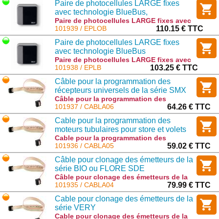
Paire de photocellules LARGE fixes
avec technologie BlueBus,
ORIENTABLE 30°
Paire de photocellules LARGE fixes avec
technologie BlueBus, ORIENTABLE 30° :
101939 / EPLOB
110.15 € TTC
EPLOB
Paire de photocellules LARGE fixes
avec technologie BlueBus
Paire de photocellules LARGE fixes avec
technologie BlueBus : EPLB
101938 / EPLB
103.25 € TTC
Câble pour la programmation des
récepteurs universels de la série SMX
en OX
Câble pour la programmation des
récepteurs universels de la série SMX en
101937 / CABLA06
64.26 € TTC
OX : CABLA06
Cable pour la programmation des
moteurs tubulaires pour store et volets
roulants avec port TTBUS
Cable pour la programmation des
moteurs tubulaires pour store et volets
101936 / CABLA05
59.02 € TTC
roulants avec port TTBUS : CABLA05
Câble pour clonage des émetteurs de la
série BIO ou FLORE SDE
Câble pour clonage des émetteurs de la
série BIO ou FLORE SDE : CABLA04
101935 / CABLA04
79.99 € TTC
Cable pour clonage des émetteurs de la
série VERY
Cable pour clonage des émetteurs de la