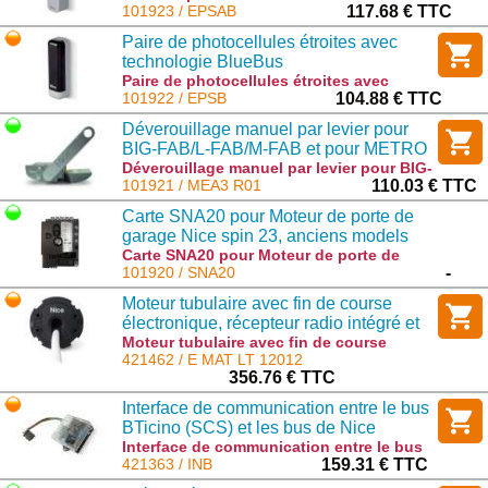
technologie BlueBus - Avec coque
101923 / EPSAB
117.68 € TTC
métallique anti-effraction : EPSAB
Paire de photocellules étroites avec
technologie BlueBus
Paire de photocellules étroites avec
technologie BlueBus : EPSB
101922 / EPSB
104.88 € TTC
Déverouillage manuel par levier pour
BIG-FAB/L-FAB/M-FAB et pour METRO
(BIGMETRO METROPLEX ME3024
Déverouillage manuel par levier pour BIG-
FAB/L-FAB/M-FAB et pour METRO
101921 / MEA3 R01
110.03 € TTC
ME3000...)
(BIGMETRO METROPLEX ME3024
Carte SNA20 pour Moteur de porte de
ME3000...) : MEA3 R01
garage Nice spin 23, anciens models
avec ampoule
Carte SNA20 pour Moteur de porte de
garage Nice spin 23, anciens models
101920 / SNA20
-
avec ampoule : SNA20
Moteur tubulaire avec fin de course
électronique, récepteur radio intégré et
technologie Nice TTBus 120 Nm, 12
Moteur tubulaire avec fin de course
électronique, récepteur radio intégré et
421462 / E MAT LT 12012
tr/min
technologie Nice TTBus 120 Nm, 12
356.76 € TTC
tr/min : E MAT LT 12012
Interface de communication entre le bus
BTicino (SCS) et les bus de Nice
(TTBus et BusT4
Interface de communication entre le bus
BTicino (SCS) et les bus de Nice (TTBus
421363 / INB
159.31 € TTC
et BusT4 : INB