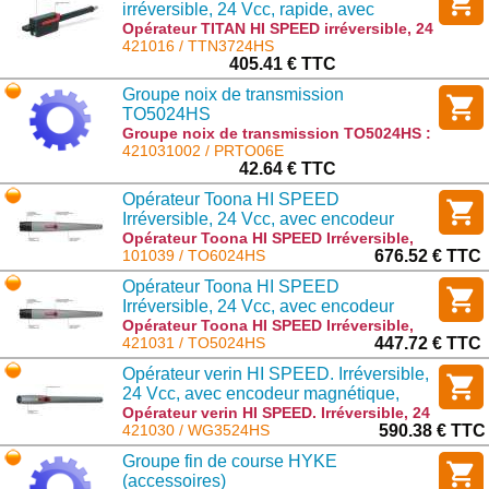
irréversible, 24 Vcc, rapide, avec
encodeur magnétique, pour portails
Opérateur TITAN HI SPEED irréversible, 24
Vcc, rapide, avec encodeur magnétique,
421016 / TTN3724HS
battants avec vantaux pour 3,7 m ou
pour portails battants avec vantaux pour
405.41 € TTC
450 kg
3,7 m ou 450 kg : TTN3724HS
Groupe noix de transmission
TO5024HS
Groupe noix de transmission TO5024HS :
PRTO06E
421031002 / PRTO06E
42.64 € TTC
Opérateur Toona HI SPEED
Irréversible, 24 Vcc, avec encodeur
magnétique, butée mécanique en
Opérateur Toona HI SPEED Irréversible,
24 Vcc, avec encodeur magnétique,
101039 / TO6024HS
676.52 € TTC
ouverture pour battant pour 6m
butée mécanique en ouverture pour
Opérateur Toona HI SPEED
battant pour 6m : TO6024HS
Irréversible, 24 Vcc, avec encodeur
magnétique, butée mécanique en
Opérateur Toona HI SPEED Irréversible,
24 Vcc, avec encodeur magnétique,
421031 / TO5024HS
447.72 € TTC
ouverture pour battant pour 5m
butée mécanique en ouverture pour
Opérateur verin HI SPEED. Irréversible,
battant pour 5m : TO5024HS
24 Vcc, avec encodeur magnétique,
butée mécanique en ouverture, pour
Opérateur verin HI SPEED. Irréversible, 24
Vcc, avec encodeur magnétique, butée
421030 / WG3524HS
590.38 € TTC
batant pour 3m par battant.
mécanique en ouverture, pour batant
Groupe fin de course HYKE
pour 3m par battant. : WG3524HS
(accessoires)