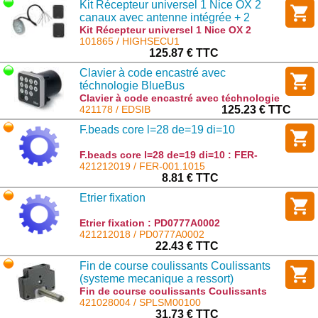
Kit Récepteur universel 1 Nice OX 2
canaux avec antenne intégrée + 2
teleco Nice MYGO4 (photo à revoir)
Kit Récepteur universel 1 Nice OX 2
canaux avec antenne intégrée + 2 teleco
101865 / HIGHSECU1
Nice MYGO4 (photo à revoir) :
125.87 € TTC
HIGHSECU1
Clavier à code encastré avec
téchnologie BlueBus
Clavier à code encastré avec téchnologie
BlueBus : EDSIB
421178 / EDSIB
125.23 € TTC
F.beads core l=28 de=19 di=10
F.beads core l=28 de=19 di=10 : FER-
001.1015
421212019 / FER-001.1015
8.81 € TTC
Etrier fixation
Etrier fixation : PD0777A0002
421212018 / PD0777A0002
22.43 € TTC
Fin de course coulissants Coulissants
(systeme mecanique a ressort)
Fin de course coulissants Coulissants
(systeme mecanique a ressort) :
421028004 / SPLSM00100
SPLSM00100
31.73 € TTC