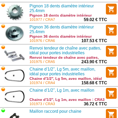
Pignon 18 dents diamètre intérieur
25.4mm
Pignon 18 dents diamètre intérieur
25.4mm : CRA7
101977 / CRA7
59.02 € TTC
Pignon 36 dents diamètre intérieur
25.4mm
Pignon 36 dents diamètre intérieur
25.4mm : CRA6
101976 / CRA6
107.53 € TTC
Renvoi tendeur de chaîne avec pattes,
idéal pour portes industrielles
coulissantes 1 ou 2 vantaux
Renvoi tendeur de chaîne avec pattes,
idéal pour portes industrielles
101975 / CRA5
243.90 € TTC
coulissantes 1 ou 2 vantaux : CRA5
Chaine d'1/2'', Lg 5m, avec maillon,
idéal pour portes industrielles
coulissantes 1 ou 2 vantaux
Chaine d'1/2'', Lg 5m, avec maillon, idéal
pour portes industrielles coulissantes 1
101974 / CRA4
158.68 € TTC
ou 2 vantaux : CRA4
Chaine d'1/2'', Lg 1m, avec maillon
Chaine d'1/2'', Lg 1m, avec maillon : CRA3
101973 / CRA3
36.72 € TTC
Maillon raccord pour chaine