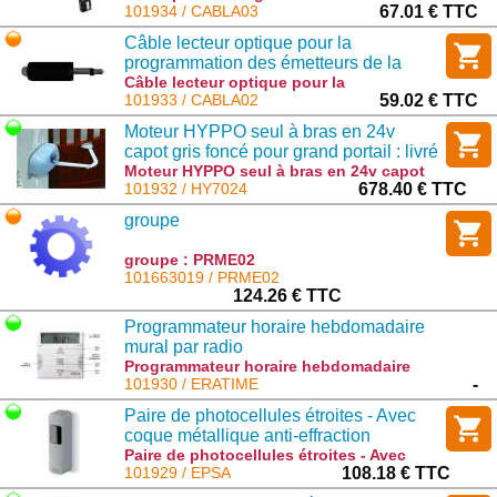
série VERY : CABLA03
101934 / CABLA03
67.01 € TTC
Câble lecteur optique pour la
programmation des émetteurs de la
série BIO en FLOR
Câble lecteur optique pour la
programmation des émetteurs de la série
101933 / CABLA02
59.02 € TTC
BIO en FLOR : CABLA02
Moteur HYPPO seul à bras en 24v
capot gris foncé pour grand portail : livré
avec les bras
Moteur HYPPO seul à bras en 24v capot
gris foncé pour grand portail : livré avec
101932 / HY7024
678.40 € TTC
les bras : HY7024
groupe
groupe : PRME02
101663019 / PRME02
124.26 € TTC
Programmateur horaire hebdomadaire
mural par radio
Programmateur horaire hebdomadaire
mural par radio : ERATIME
101930 / ERATIME
-
Paire de photocellules étroites - Avec
coque métallique anti-effraction
Paire de photocellules étroites - Avec
coque métallique anti-effraction : EPSA
101929 / EPSA
108.18 € TTC