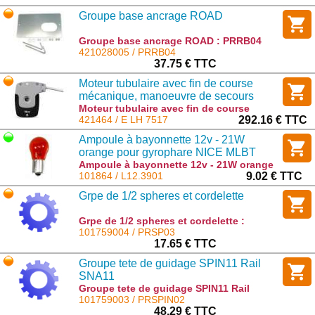
Groupe base ancrage ROAD
Groupe base ancrage ROAD : PRRB04
421028005 / PRRB04
37.75 € TTC
Moteur tubulaire avec fin de course
mécanique, manoeuvre de secours
manuelle et câble extractible 75 Nm, 17
Moteur tubulaire avec fin de course
mécanique, manoeuvre de secours
421464 / E LH 7517
292.16 € TTC
tr/min, 115 kg
manuelle et câble extractible 75 Nm, 17
Ampoule à bayonnette 12v - 21W
tr/min, 115 kg : E LH 7517
orange pour gyrophare NICE MLBT
Ampoule à bayonnette 12v - 21W orange
pour gyrophare NICE MLBT : L12.3901
101864 / L12.3901
9.02 € TTC
Grpe de 1/2 spheres et cordelette
Grpe de 1/2 spheres et cordelette :
PRSP03
101759004 / PRSP03
17.65 € TTC
Groupe tete de guidage SPIN11 Rail
SNA11
Groupe tete de guidage SPIN11 Rail
SNA11 : PRSPIN02
101759003 / PRSPIN02
48.29 € TTC