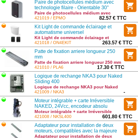
Paire de photocellules médium avec
technologie filaire - Orientable 30°
Paire de photocellules médium avec
technologie filaire - Orientable 30° :
421019 / EPMO
82.57 € TTC
EPMO
Kit Light de commande éclairage et
automatisme universel
Kit Light de commande éclairage et
automatisme universel : ON4EKIT
421018 / ON4EKIT
263.57 € TTC
Patte de fixation arriere longueur 250
mm
Patte de fixation arriere longueur 250 mm
: PLA6
421010 / PLA6
17.30 € TTC
Logique de rechange NKA3 pour Naked
Sliding 400
Logique de rechange NKA3 pour Naked
Sliding 400 : NKA3
421009 / NKA3
-
Moteur intégrable + carte Irréversible
NAKED, 24Vcc, encodeur absolu
permettant une installation dans un
Moteur intégrable + carte Irréversible
NAKED, 24Vcc, encodeur absolu
421008 / NKSL400
601.80 € TTC
pilier
permettant une installation dans un pilier
Adaptateur pour installation de deux
: NKSL400
moteurs, compatibles avec la majeure
partie des caissons de fondation.
Adaptateur pour installation de deux