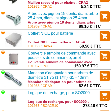
Maillon raccord pour chaine : CRA2
101972 / CRA2
5.24 € TTC
Arbre avec pignon 18 dents, diam. arbre
25.4mm, diam. int pignon 25.4mm
Arbre avec pignon 18 dents, diam. arbre
25.4mm, diam. int pignon 25.4mm : CRA1
101969 / CRA1
89.16 € TTC
Coffret NICE pour batterie
Coffret NICE pour batterie : BA3-A
101968 / BA3-A
60.58 € TTC
Couvercle armoire de commande avec
poussoirs de commande, arrêt
d'urgence, câble de raccordement et
Couvercle armoire de commande avec
poussoirs de commande, arrêt d'urgence,
101967 / PUL
159.97 € TTC
connecteur pour A500 ET A924
câble de raccordement et connecteur
Manchon d'adaptation pour arbres de
pour A500 ET A924 : PUL
diamètre 31.75 (1,1/4'') -35 - 40mm
Moteur SOON
Manchon d'adaptation pour arbres de
diamètre 31.75 (1,1/4'') -35 - 40mm Moteur
101966 / CRA9
82.61 € TTC
SOON : CRA9
Logique de recharge, pour SO2000
Logique de recharge, pour SO2000 :
SOA2R10
101965 / SOA2R10
273.10 € TTC