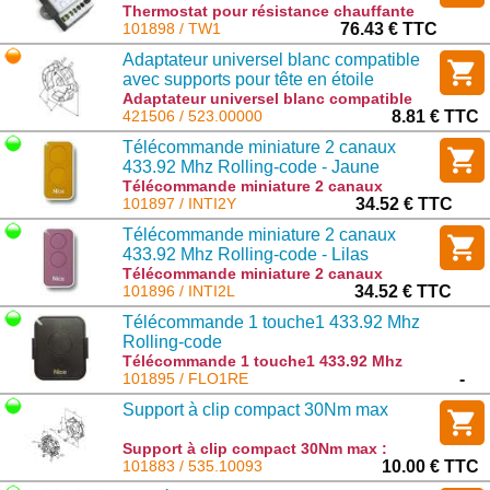
Thermostat pour résistance chauffante
PW1 nice -20°C à 0°C : TW1
101898 / TW1
76.43 € TTC
Adaptateur universel blanc compatible
avec supports pour tête en étoile
(entraxe 29 mm) (pour moteur ERA
Adaptateur universel blanc compatible
avec supports pour tête en étoile
421506 / 523.00000
8.81 € TTC
35mm)
(entraxe 29 mm) (pour moteur ERA 35mm)
Télécommande miniature 2 canaux
: 523.00000
433.92 Mhz Rolling-code - Jaune
Télécommande miniature 2 canaux
433.92 Mhz Rolling-code - Jaune : INTI2Y
101897 / INTI2Y
34.52 € TTC
Télécommande miniature 2 canaux
433.92 Mhz Rolling-code - Lilas
Télécommande miniature 2 canaux
433.92 Mhz Rolling-code - Lilas : INTI2L
101896 / INTI2L
34.52 € TTC
Télécommande 1 touche1 433.92 Mhz
Rolling-code
Télécommande 1 touche1 433.92 Mhz
Rolling-code : FLO1RE
101895 / FLO1RE
-
Support à clip compact 30Nm max
Support à clip compact 30Nm max :
535.10093
101883 / 535.10093
10.00 € TTC