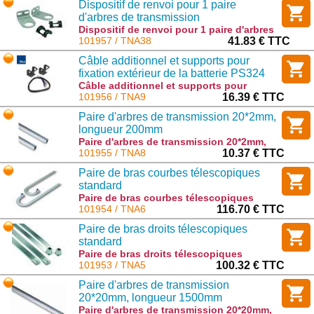
Dispositif de renvoi pour 1 paire
d'arbres de transmission
Dispositif de renvoi pour 1 paire d'arbres
de transmission : TNA38
101957 / TNA38
41.83 € TTC
Câble additionnel et supports pour
fixation extérieur de la batterie PS324
Câble additionnel et supports pour
fixation extérieur de la batterie PS324 :
101956 / TNA9
16.39 € TTC
TNA9
Paire d'arbres de transmission 20*2mm,
longueur 200mm
Paire d'arbres de transmission 20*2mm,
longueur 200mm : TNA8
101955 / TNA8
10.37 € TTC
Paire de bras courbes télescopiques
standard
Paire de bras courbes télescopiques
standard : TNA6
101954 / TNA6
116.70 € TTC
Paire de bras droits télescopiques
standard
Paire de bras droits télescopiques
standard : TNA5
101953 / TNA5
100.32 € TTC
Paire d'arbres de transmission
20*20mm, longueur 1500mm
Paire d'arbres de transmission 20*20mm,