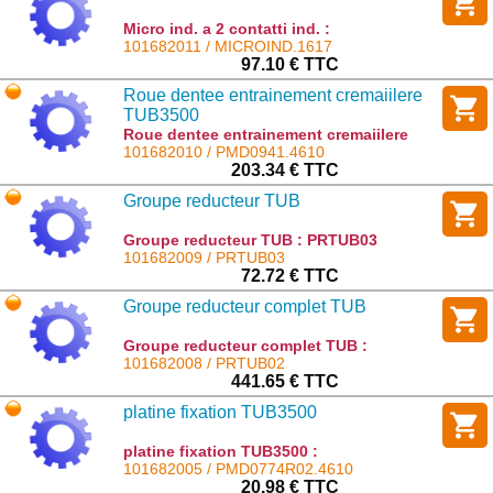
Micro ind. a 2 contatti ind. :
MICROIND.1617
101682011 / MICROIND.1617
97.10 € TTC
Roue dentee entrainement cremaiilere
TUB3500
Roue dentee entrainement cremaiilere
TUB3500 : PMD0941.4610
101682010 / PMD0941.4610
203.34 € TTC
Groupe reducteur TUB
Groupe reducteur TUB : PRTUB03
101682009 / PRTUB03
72.72 € TTC
Groupe reducteur complet TUB
Groupe reducteur complet TUB :
PRTUB02
101682008 / PRTUB02
441.65 € TTC
platine fixation TUB3500
platine fixation TUB3500 :
PMD0774R02.4610
101682005 / PMD0774R02.4610
20.98 € TTC