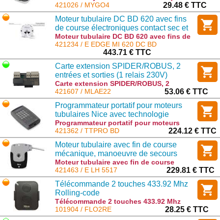
radio 433,92 MHz avec codage O-Code. :
421026 / MYGO4
29.48 € TTC
MYGO4
Moteur tubulaire DC BD 620 avec fins
de course électroniques contact sec et
récepteur radio bidirectionnel intégré,
Moteur tubulaire DC BD 620 avec fins de
course électroniques contact sec et
421234 / E EDGE MI 620 DC BD
taille 45 mm
récepteur radio bidirectionnel intégré,
443.71 € TTC
taille 45 mm : E EDGE MI 620 DC BD
Carte extension SPIDER/ROBUS, 2
entrées et sorties (1 relais 230V)
Carte extension SPIDER/ROBUS, 2
entrées et sorties (1 relais 230V) :
421607 / MLAE22
53.06 € TTC
MLAE22
Programmateur portatif pour moteurs
tubulaires Nice avec technologie
TTBus, contact sec ou avec radio
Programmateur portatif pour moteurs
tubulaires Nice avec technologie TTBus,
421362 / TTPRO BD
224.12 € TTC
bidirectionnelle
contact sec ou avec radio
Moteur tubulaire avec fin de course
bidirectionnelle : TTPRO BD
mécanique, manoeuvre de secours
manuelle et câble extractible 55 Nm, 17
Moteur tubulaire avec fin de course
mécanique, manoeuvre de secours
421463 / E LH 5517
229.81 € TTC
tr/min, 85 kg
manuelle et câble extractible 55 Nm, 17
Télécommande 2 touches 433.92 Mhz
tr/min, 85 kg : E LH 5517
Rolling-code
Télécommande 2 touches 433.92 Mhz
Rolling-code : FLO2RE
101904 / FLO2RE
28.25 € TTC