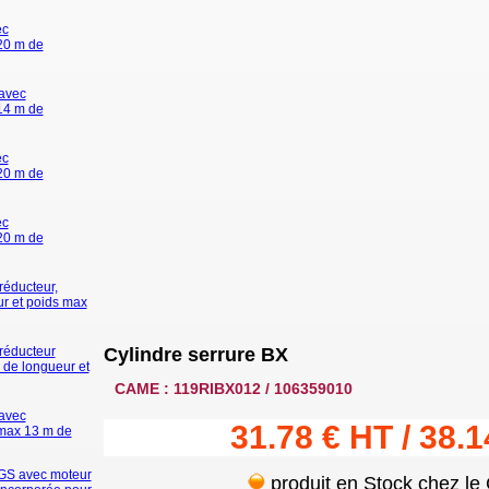
ec
 20 m de
avec
 14 m de
ec
 20 m de
ec
 20 m de
éducteur,
ur et poids max
réducteur
Cylindre serrure BX
 de longueur et
CAME : 119RIBX012 / 106359010
avec
31.78 € HT / 38.
 max 13 m de
GS avec moteur
produit en Stock chez le