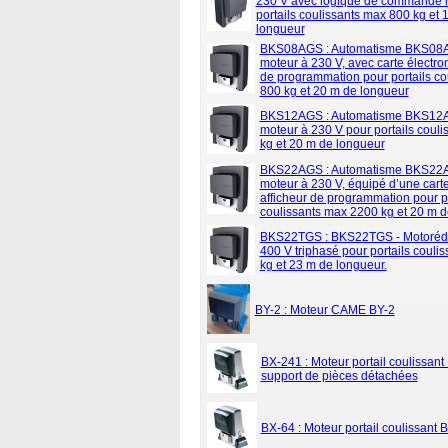
230 V avec logique de commande i
portails coulissants max 800 kg et 
longueur
BKS08AGS : Automatisme BKS08
moteur à 230 V, avec carte électro
de programmation pour portails co
800 kg et 20 m de longueur
BKS12AGS : Automatisme BKS12
moteur à 230 V pour portails coul
kg et 20 m de longueur
BKS22AGS : Automatisme BKS22
moteur à 230 V, équipé d’une carte
afficheur de programmation pour po
coulissants max 2200 kg et 20 m d
BKS22TGS : BKS22TGS - Motorédu
400 V triphasé pour portails couli
kg et 23 m de longueur.
BY-2 : Moteur CAME BY-2
BX-241 : Moteur portail coulissant
support de pièces détachées
BX-64 : Moteur portail coulissant 