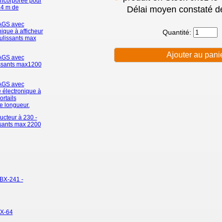
ncorporée pour
14 m de
Délai moyen constaté de
AGS avec
nique à afficheur
Quantité:
ulissants max
AGS avec
issants max1200
AGS avec
 électronique à
rtails
e longueur.
cteur à 230 -
ssants max 2200
 BX-241 -
BX-64