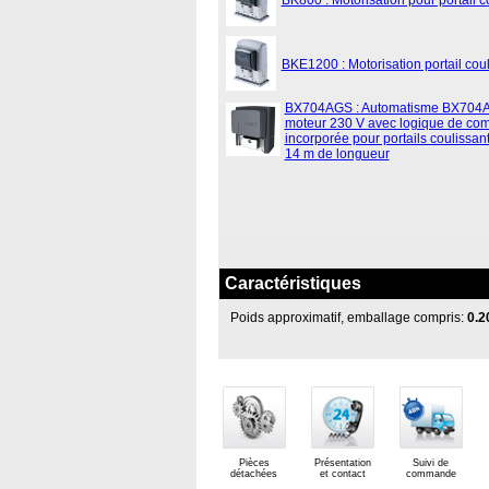
BK800 : Motorisation pour portail 
BKE1200 : Motorisation portail co
BX704AGS : Automatisme BX704
moteur 230 V avec logique de c
incorporée pour portails coulissan
14 m de longueur
Caractéristiques
Poids approximatif, emballage compris:
0.2
Pièces
Présentation
Suivi de
détachées
et contact
commande