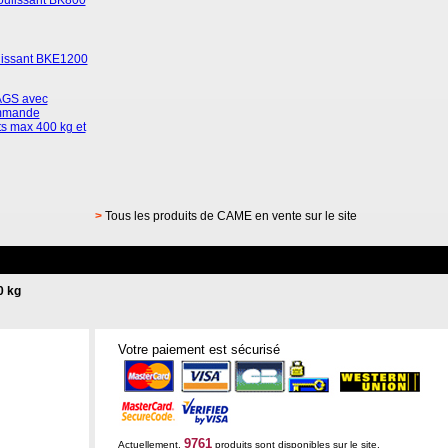
coulissant BK800
ulissant BKE1200
AGS avec
ommande
ts max 400 kg et
>
Tous les produits de CAME en vente sur le site
0 kg
Votre paiement est sécurisé
9761
Actuellement,
produits sont disponibles sur le site.