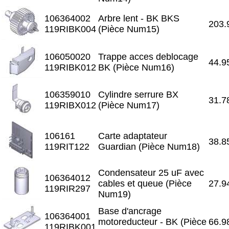
106364002
Arbre lent - BK BKS
203.
119RIBK004
(Pièce Num15)
106050020
Trappe acces deblocage
44.9
119RIBK012
BK (Pièce Num16)
106359010
Cylindre serrure BX
31.7
119RIBX012
(Pièce Num17)
106161
Carte adaptateur
38.8
119RIT122
Guardian (Pièce Num18)
Condensateur 25 uF avec
106364012
cables et queue (Pièce
27.9
119RIR297
Num19)
Base d'ancrage
106364001
motoreducteur - BK (Pièce
66.9
119RIBK001