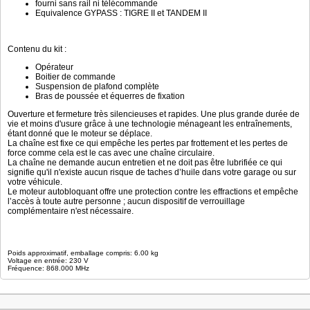
fourni sans rail ni télécommande
Equivalence GYPASS : TIGRE II et TANDEM II
Contenu du kit :
Opérateur
Boitier de commande
Suspension de plafond complète
Bras de poussée et équerres de fixation
Ouverture et fermeture très silencieuses et rapides. Une plus grande durée de
vie et moins d'usure grâce à une technologie ménageant les entraînements,
étant donné que le moteur se déplace.
La chaîne est fixe ce qui empêche les pertes par frottement et les pertes de
force comme cela est le cas avec une chaîne circulaire.
La chaîne ne demande aucun entretien et ne doit pas être lubrifiée ce qui
signifie qu'il n'existe aucun risque de taches d’huile dans votre garage ou sur
votre véhicule.
Le moteur autobloquant offre une protection contre les effractions et empêche
l’accès à toute autre personne ; aucun dispositif de verrouillage
complémentaire n'est nécessaire.
Poids approximatif, emballage compris: 6.00 kg
Voltage en entrée: 230 V
Fréquence: 868.000 MHz