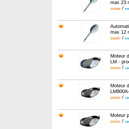
max 23 
/
345088
ROL
Automati
max 12 
/
345087
RO
Moteur d
LM - pro
/
200259
LM6
Moteur d
LM800A
/
200260
LM6
Moteur p
/
200261
LM8