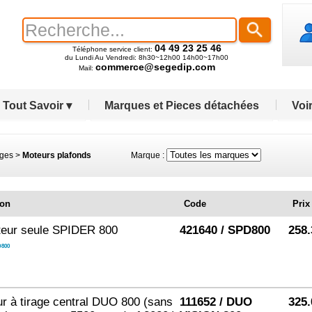
04 49 23 25 46
Téléphone service client:
du Lundi Au Vendredi: 8h30~12h00 14h00~17h00
commerce@segedip.com
Mail:
Tout Savoir ▾
Marques et Pieces détachées
Voir
ages
>
Moteurs plafonds
Marque :
ion
Code
Prix
teur seule SPIDER 800
421640 / SPD800
258.
800
r à tirage central DUO 800 (sans
111652 / DUO
325.