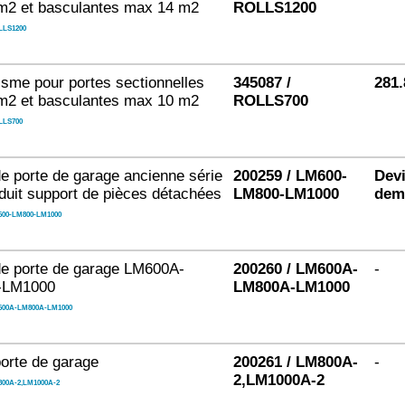
m2 et basculantes max 14 m2
ROLLS1200
LS1200
sme pour portes sectionnelles
345087 /
281.
m2 et basculantes max 10 m2
ROLLS700
LLS700
e porte de garage ancienne série
200259 / LM600-
Devi
duit support de pièces détachées
LM800-LM1000
dem
00-LM800-LM1000
e porte de garage LM600A-
200260 / LM600A-
-
-LM1000
LM800A-LM1000
00A-LM800A-LM1000
orte de garage
200261 / LM800A-
-
2,LM1000A-2
00A-2,LM1000A-2