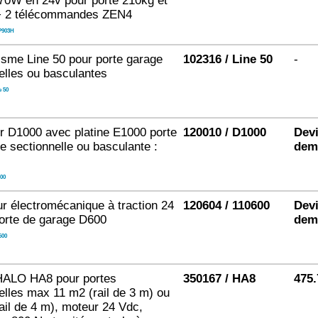
0W en 24v pour porte 210kg et
+ 2 télécommandes ZEN4
P903H
sme Line 50 pour porte garage
102316 / Line 50
-
elles ou basculantes
e 50
r D1000 avec platine E1000 porte
120010 / D1000
Devi
e sectionnelle ou basculante :
dem
00
r électromécanique à traction 24
120604 / 110600
Devi
orte de garage D600
dem
600
HALO HA8 pour portes
350167 / HA8
475.
elles max 11 m2 (rail de 3 m) ou
ail de 4 m), moteur 24 Vdc,