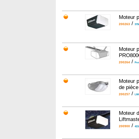
Moteur p
/
200263
375
Moteur p
PRO800
/
200264
Pro
Moteur p
de pièce
/
200257
LM
Moteur d
Liftmast
/
200900
421