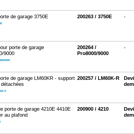
orte de garage 3750E
200263 / 3750E
-
0E
our porte de garage
200264 /
-
0/9000
Pro8000/9000
8000/9000
orte de garage LM60KR - support
200257 / LM60K-R
Devi
 détachées
dem
60K-R
e porte de garage 4210E 4410E
200900 / 4210
Devi
er au plafond
dem
0