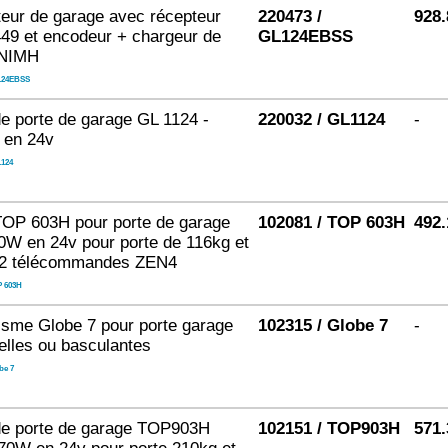
eur de garage avec récepteur
220473 /
928.
49 et encodeur + chargeur de
GL124EBSS
 NIMH
124EBSS
e porte de garage GL 1124 -
220032 / GL1124
-
en 24v
124
TOP 603H pour porte de garage
102081 / TOP 603H
492.
W en 24v pour porte de 116kg et
 2 télécommandes ZEN4
 603H
sme Globe 7 pour porte garage
102315 / Globe 7
-
elles ou basculantes
be 7
de porte de garage TOP903H
102151 / TOP903H
571.