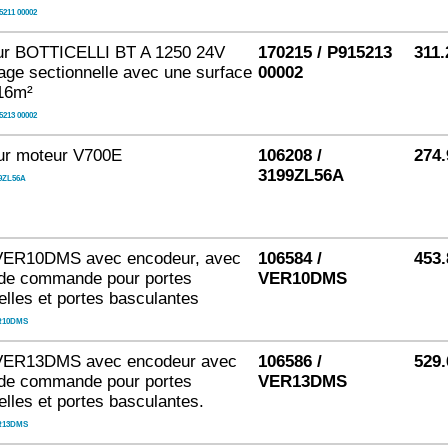
5211 00002
ur BOTTICELLI BT A 1250 24V
170215 / P915213
311.
age sectionnelle avec une surface
00002
16m²
5213 00002
ur moteur V700E
106208 /
274.
3199ZL56A
9ZL56A
VER10DMS avec encodeur, avec
106584 /
453.
 de commande pour portes
VER10DMS
elles et portes basculantes
R10DMS
VER13DMS avec encodeur avec
106586 /
529.
 de commande pour portes
VER13DMS
elles et portes basculantes.
R13DMS