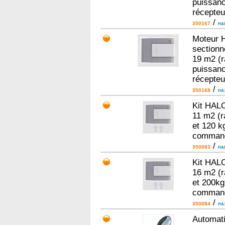
puissanc
récepteu
/
350167
HA
Moteur 
sectionn
19 m2 (r
puissanc
récepteu
/
350168
HA
Kit HALO
11 m2 (r
et 120 k
command
/
350083
HA
Kit HALO
16 m2 (r
et 200kg
command
/
350084
HA
Automati