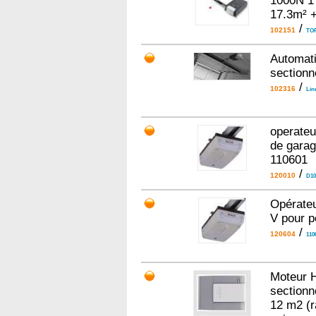
1000N 17
17.3m² 
/
102151
TO
Automati
sectionn
/
102316
Lin
operateu
de garag
110601
/
120010
D10
Opérateu
V pour p
/
120604
110
Moteur 
sectionn
12 m2 (r