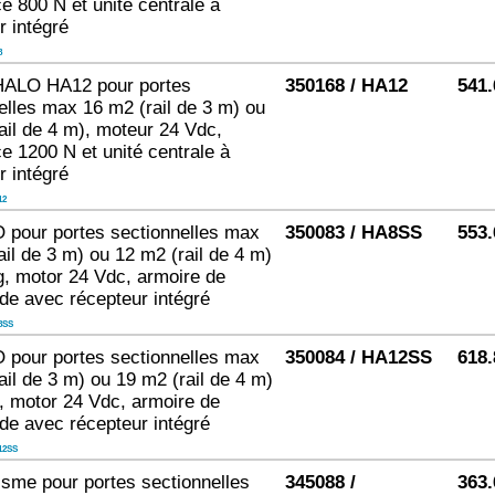
e 800 N et unité centrale à
r intégré
8
HALO HA12 pour portes
350168 / HA12
541.
elles max 16 m2 (rail de 3 m) ou
ail de 4 m), moteur 24 Vdc,
e 1200 N et unité centrale à
r intégré
12
 pour portes sectionnelles max
350083 / HA8SS
553.
ail de 3 m) ou 12 m2 (rail de 4 m)
g, motor 24 Vdc, armoire de
e avec récepteur intégré
8SS
 pour portes sectionnelles max
350084 / HA12SS
618.
ail de 3 m) ou 19 m2 (rail de 4 m)
, motor 24 Vdc, armoire de
e avec récepteur intégré
12SS
sme pour portes sectionnelles
345088 /
363.