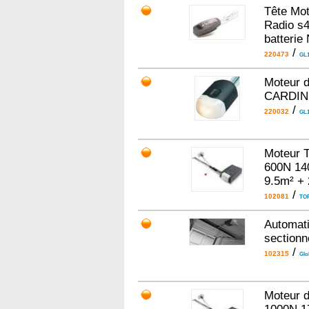
Tête Mot
Radio s4
batterie
/
220473
GL
Moteur d
CARDIN 
/
220032
GL1
Moteur 
600N 140
9.5m² +
/
102081
TOP
Automati
sectionn
/
102315
Glo
Moteur 