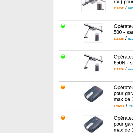
rail) po
/
111652
DUO
Opérateu
500 - san
/
111325
Duo
Opérateu
650N - s
/
111326
Duo
Opérate
pour gar
max de 
/
170214
P91
Opérate
pour gar
max de 