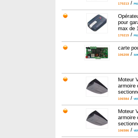
/
170213
P91
Opérate
pour gar
max de 
/
170215
P91
carte po
/
106208
319
Moteur 
armoire
sectionn
/
106584
VE
Moteur 
armoire
sectionn
/
106586
VE