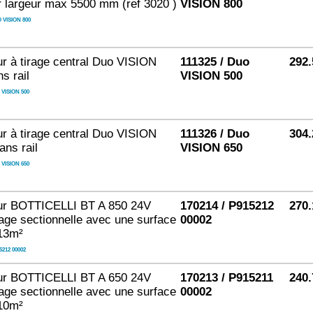
ur largeur max 5500 mm (ref 3020 )
VISION 800
 VISION 800
r à tirage central Duo VISION
111325 / Duo
292.
s rail
VISION 500
 VISION 500
r à tirage central Duo VISION
111326 / Duo
304.
ans rail
VISION 650
 VISION 650
ur BOTTICELLI BT A 850 24V
170214 / P915212
270.
age sectionnelle avec une surface
00002
13m²
5212 00002
ur BOTTICELLI BT A 650 24V
170213 / P915211
240.
age sectionnelle avec une surface
00002
10m²