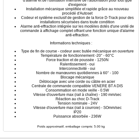
d'attente et de l'utilisation intensive de l'automation pour tout type
d'exigence
Installation mécanique simplifiée et rapide grâce au nouveau
procédé d'Autoset
Codeur et système exclusif de gestion de la force D-Track pour des
installations sécurisées dans toute condition
Alarme anti-effraction intégrée sur les modèles dotés d'une unité de
commande à affichage complet offrant une fonction unique d'alarme
anti-effraction.
Informations techniques :
Type de fin de course - codeur avec butée mécanique en ouverture
Température de fonctionnement -20° - 60°C
Force traction et de poussée - 1250N
Ralentissement - oui
Interconnectivité - oui
Nombre de manœuvres quotidiennes à 60° - 100
Blocage mécanique
Déblocage avec une corde ou câble en acier
Centrale de commande compatible VENERE BT A DIS
Consommation en mode veille - 0.5W
Vitesse d'ouverture max (rail à chaîne) - 190 mm/sec
Réaction au choc D-Track
Tension nominale - 24V
Vitesse d'ouverture max (rail à courroie) - SOmm/sec
IP20
Puissance absorbée - 236W
Poids approximatif, emballage compris: 5.00 kg