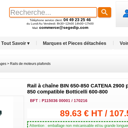
04 49 23 25 46
Téléphone service client:
du Lundi Au Vendredi: 8h30~12h00 14h00~17h00
commerce@segedip.com
Mail:
Tout Savoir ▾
Marques et Pieces détachées
Voir
ages
>
Rails de moteurs plafonds
Rail à chaîne BIN 650-850 CATENA 2900 po
850 compatible Botticelli 600-800
BFT : P115036 00001 / 170216
89.63 € HT / 107
Attention : emballage non mécanisable et/ou grande longueu