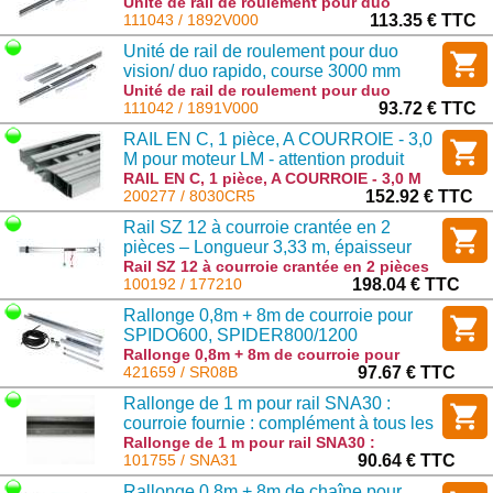
Unité de rail de roulement pour duo
vision/ duo rapido, course 3400 mm :
111043 / 1892V000
113.35 € TTC
1892V000
Unité de rail de roulement pour duo
vision/ duo rapido, course 3000 mm
Unité de rail de roulement pour duo
vision/ duo rapido, course 3000 mm :
111042 / 1891V000
93.72 € TTC
1891V000
RAIL EN C, 1 pièce, A COURROIE - 3,0
M pour moteur LM - attention produit
non transportable facilement
RAIL EN C, 1 pièce, A COURROIE - 3,0 M
pour moteur LM - attention produit non
200277 / 8030CR5
152.92 € TTC
transportable facilement : 8030CR5
Rail SZ 12 à courroie crantée en 2
pièces – Longueur 3,33 m, épaisseur
0,8 mm
Rail SZ 12 à courroie crantée en 2 pièces
– Longueur 3,33 m, épaisseur 0,8 mm :
100192 / 177210
198.04 € TTC
177210
Rallonge 0,8m + 8m de courroie pour
SPIDO600, SPIDER800/1200
Rallonge 0,8m + 8m de courroie pour
SPIDO600, SPIDER800/1200 : SR08B
421659 / SR08B
97.67 € TTC
Rallonge de 1 m pour rail SNA30 :
courroie fournie : complément à tous les
rails SPIN
Rallonge de 1 m pour rail SNA30 :
courroie fournie : complément à tous les
101755 / SNA31
90.64 € TTC
rails SPIN : SNA31
Rallonge 0,8m + 8m de chaîne pour