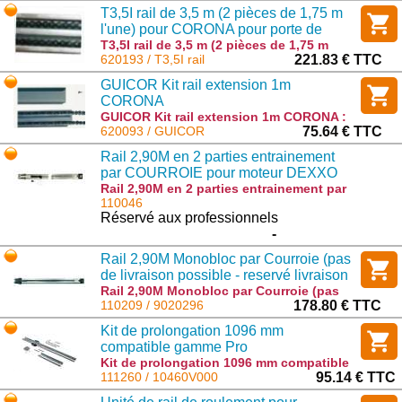
T3,5I rail de 3,5 m (2 pièces de 1,75 m
l'une) pour CORONA pour porte de
garage RPI 13320345
T3,5I rail de 3,5 m (2 pièces de 1,75 m
l'une) pour CORONA pour porte de
620193 / T3,5I rail
221.83 € TTC
garage RPI 13320345 : T3,5I rail
GUICOR Kit rail extension 1m
CORONA
GUICOR Kit rail extension 1m CORONA :
GUICOR
620093 / GUICOR
75.64 € TTC
Rail 2,90M en 2 parties entrainement
par COURROIE pour moteur DEXXO
PRO RTS
Rail 2,90M en 2 parties entrainement par
COURROIE pour moteur DEXXO PRO RTS
110046
: 9013816
Réservé aux professionnels
-
Rail 2,90M Monobloc par Courroie (pas
de livraison possible - reservé livraison
au Stock local)
Rail 2,90M Monobloc par Courroie (pas
de livraison possible - reservé livraison
110209 / 9020296
178.80 € TTC
au Stock local) : 9020296
Kit de prolongation 1096 mm
compatible gamme Pro
Kit de prolongation 1096 mm compatible
gamme Pro : 10460V000
111260 / 10460V000
95.14 € TTC