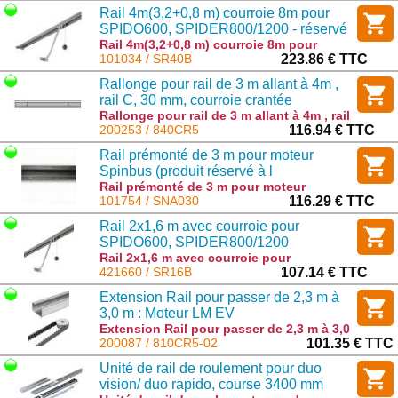
VISION ) : 1890V000
Rail 4m(3,2+0,8 m) courroie 8m pour
SPIDO600, SPIDER800/1200 - réservé
vente en local
Rail 4m(3,2+0,8 m) courroie 8m pour
SPIDO600, SPIDER800/1200 - réservé
101034 / SR40B
223.86 € TTC
vente en local : SR40B
Rallonge pour rail de 3 m allant à 4m ,
rail C, 30 mm, courroie crantée
Rallonge pour rail de 3 m allant à 4m , rail
C, 30 mm, courroie crantée : 840CR5
200253 / 840CR5
116.94 € TTC
Rail prémonté de 3 m pour moteur
Spinbus (produit réservé à l
enlèvement)
Rail prémonté de 3 m pour moteur
Spinbus (produit réservé à l enlèvement)
101754 / SNA030
116.29 € TTC
: SNA030
Rail 2x1,6 m avec courroie pour
SPIDO600, SPIDER800/1200
Rail 2x1,6 m avec courroie pour
SPIDO600, SPIDER800/1200 : SR16B
421660 / SR16B
107.14 € TTC
Extension Rail pour passer de 2,3 m à
3,0 m : Moteur LM EV
Extension Rail pour passer de 2,3 m à 3,0
m : Moteur LM EV : 810CR5-02
200087 / 810CR5-02
101.35 € TTC
Unité de rail de roulement pour duo
vision/ duo rapido, course 3400 mm