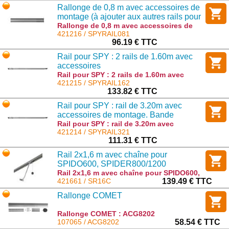
SR32C
Rallonge de 0,8 m avec accessoires de
montage (à ajouter aux autres rails pour
arriver à 4 m)
Rallonge de 0,8 m avec accessoires de
montage (à ajouter aux autres rails pour
421216 / SPYRAIL081
arriver à 4 m) : SPYRAIL081
96.19 € TTC
Rail pour SPY : 2 rails de 1.60m avec
accessoires
Rail pour SPY : 2 rails de 1.60m avec
accessoires : SPYRAIL162
421215 / SPYRAIL162
133.82 € TTC
Rail pour SPY : rail de 3.20m avec
accessoires de montage. Bande
contacte préinstallée sur le rail en acier
Rail pour SPY : rail de 3.20m avec
accessoires de montage. Bande contacte
421214 / SPYRAIL321
préinstallée sur le rail en acier :
111.31 € TTC
SPYRAIL321
Rail 2x1,6 m avec chaîne pour
SPIDO600, SPIDER800/1200
Rail 2x1,6 m avec chaîne pour SPIDO600,
SPIDER800/1200 : SR16C
421661 / SR16C
139.49 € TTC
Rallonge COMET
Rallonge COMET : ACG8202
107065 / ACG8202
58.54 € TTC