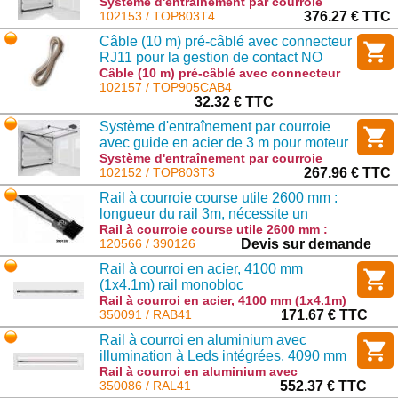
TOP
Système d'entraînement par courroie
avec guide en acier de 4 m pour moteur
102153 / TOP803T4
376.27 € TTC
TOP : TOP803T4
Câble (10 m) pré-câblé avec connecteur
RJ11 pour la gestion de contact NO
Câble (10 m) pré-câblé avec connecteur
RJ11 pour la gestion de contact NO :
102157 / TOP905CAB4
TOP905CAB4
32.32 € TTC
Système d'entraînement par courroie
avec guide en acier de 3 m pour moteur
TOP
Système d'entraînement par courroie
avec guide en acier de 3 m pour moteur
102152 / TOP803T3
267.96 € TTC
TOP : TOP803T3
Rail à courroie course utile 2600 mm :
longueur du rail 3m, nécessite un
transport par camion
Rail à courroie course utile 2600 mm :
longueur du rail 3m, nécessite un
120566 / 390126
Devis sur demande
transport par camion : 390126
Rail à courroi en acier, 4100 mm
(1x4.1m) rail monobloc
Rail à courroi en acier, 4100 mm (1x4.1m)
rail monobloc : RAB41
350091 / RAB41
171.67 € TTC
Rail à courroi en aluminium avec
illumination à Leds intégrées, 4090 mm
(1x4m) rail monobloc pour moteurs
Rail à courroi en aluminium avec
illumination à Leds intégrées, 4090 mm
350086 / RAL41
552.37 € TTC
HALO