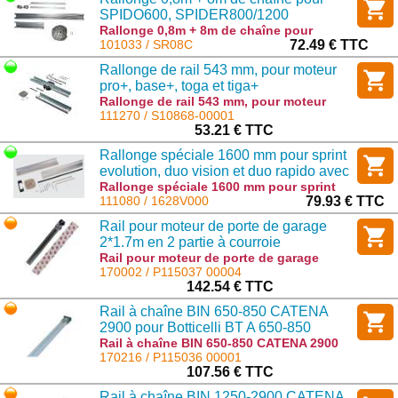
SPIDO600, SPIDER800/1200
Rallonge 0,8m + 8m de chaîne pour
SPIDO600, SPIDER800/1200 : SR08C
101033 / SR08C
72.49 € TTC
Rallonge de rail 543 mm, pour moteur
pro+, base+, toga et tiga+
Rallonge de rail 543 mm, pour moteur
pro+, base+, toga et tiga+ : S10868-00001
111270 / S10868-00001
53.21 € TTC
Rallonge spéciale 1600 mm pour sprint
evolution, duo vision et duo rapido avec
une suspension de plafond
Rallonge spéciale 1600 mm pour sprint
evolution, duo vision et duo rapido avec
111080 / 1628V000
79.93 € TTC
additionnelle
une suspension de plafond additionnelle
Rail pour moteur de porte de garage
: 1628V000
2*1.7m en 2 partie à courroie
Rail pour moteur de porte de garage
2*1.7m en 2 partie à courroie : P115037
170002 / P115037 00004
00004
142.54 € TTC
Rail à chaîne BIN 650-850 CATENA
2900 pour Botticelli BT A 650-850
compatible Botticelli 600-800
Rail à chaîne BIN 650-850 CATENA 2900
pour Botticelli BT A 650-850 compatible
170216 / P115036 00001
Botticelli 600-800 : P115036 00001
107.56 € TTC
Rail à chaîne BIN 1250-2900 CATENA