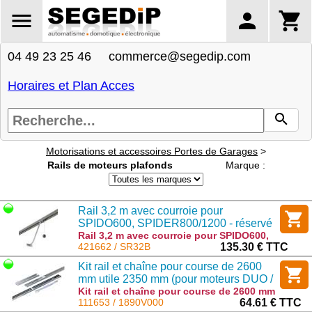
04 49 23 25 46 commerce@segedip.com
Horaires et Plan Acces
Motorisations et accessoires Portes de Garages
>
Rails de moteurs plafonds
Marque :
Rail 3,2 m avec courroie pour
SPIDO600, SPIDER800/1200 - réservé
vente en local
Rail 3,2 m avec courroie pour SPIDO600,
SPIDER800/1200 - réservé vente en local :
421662 / SR32B
135.30 € TTC
SR32B
Kit rail et chaîne pour course de 2600
mm utile 2350 mm (pour moteurs DUO /
VISION )
Kit rail et chaîne pour course de 2600 mm
utile 2350 mm (pour moteurs DUO /
111653 / 1890V000
64.61 € TTC