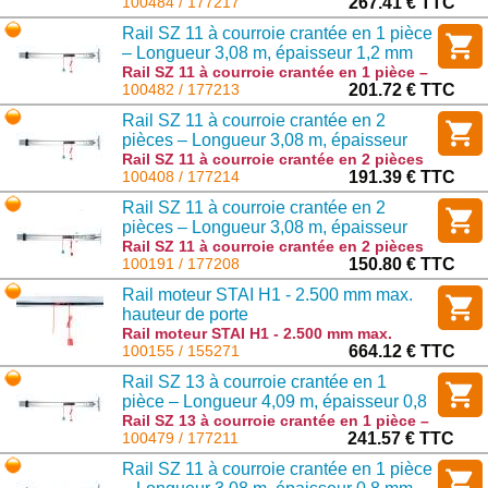
Longueur 4,09 m, épaisseur 1,2 mm
100484 / 177217
267.41 € TTC
(Disponible en agence uniquement) :
Rail SZ 11 à courroie crantée en 1 pièce
177217
– Longueur 3,08 m, épaisseur 1,2 mm
(Disponible en agence uniquement)
Rail SZ 11 à courroie crantée en 1 pièce –
Longueur 3,08 m, épaisseur 1,2 mm
100482 / 177213
201.72 € TTC
(Disponible en agence uniquement) :
Rail SZ 11 à courroie crantée en 2
177213
pièces – Longueur 3,08 m, épaisseur
1,2 mm
Rail SZ 11 à courroie crantée en 2 pièces
– Longueur 3,08 m, épaisseur 1,2 mm :
100408 / 177214
191.39 € TTC
177214
Rail SZ 11 à courroie crantée en 2
pièces – Longueur 3,08 m, épaisseur
0,8 mm
Rail SZ 11 à courroie crantée en 2 pièces
– Longueur 3,08 m, épaisseur 0,8 mm :
100191 / 177208
150.80 € TTC
177208
Rail moteur STAI H1 - 2.500 mm max.
hauteur de porte
Rail moteur STAI H1 - 2.500 mm max.
hauteur de porte : 155271
100155 / 155271
664.12 € TTC
Rail SZ 13 à courroie crantée en 1
pièce – Longueur 4,09 m, épaisseur 0,8
mm (Disponible en agence uniquement)
Rail SZ 13 à courroie crantée en 1 pièce –
Longueur 4,09 m, épaisseur 0,8 mm
100479 / 177211
241.57 € TTC
(Disponible en agence uniquement) :
Rail SZ 11 à courroie crantée en 1 pièce
177211