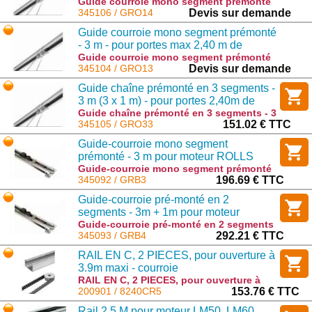
Guide courroie mono segment prémonté
- 4 m - pour portes 3,40 m de hauteur :
345106 / GRO14
Devis sur demande
GRO14
Guide courroie mono segment prémonté
- 3 m - pour portes max 2,40 m de
hauteur
Guide courroie mono segment prémonté
- 3 m - pour portes max 2,40 m de hauteur
345104 / GRO13
Devis sur demande
: GRO13
Guide chaîne prémonté en 3 segments -
3 m (3 x 1 m) - pour portes 2,40m de
hauteur
Guide chaîne prémonté en 3 segments - 3
m (3 x 1 m) - pour portes 2,40m de
345105 / GRO33
151.02 € TTC
hauteur : GRO33
Guide-courroie mono segment
prémonté - 3 m pour moteur ROLLS
Guide-courroie mono segment prémonté
- 3 m pour moteur ROLLS : GRB3
345092 / GRB3
196.69 € TTC
Guide-courroie pré-monté en 2
segments - 3m + 1m pour moteur
ROLLS
Guide-courroie pré-monté en 2 segments
- 3m + 1m pour moteur ROLLS : GRB4
345093 / GRB4
292.21 € TTC
RAIL EN C, 2 PIECES, pour ouverture à
3.9m maxi - courroie
RAIL EN C, 2 PIECES, pour ouverture à
3.9m maxi - courroie : 8240CR5
200901 / 8240CR5
153.76 € TTC
Rail 2.5 M pour moteur LM50, LM60,