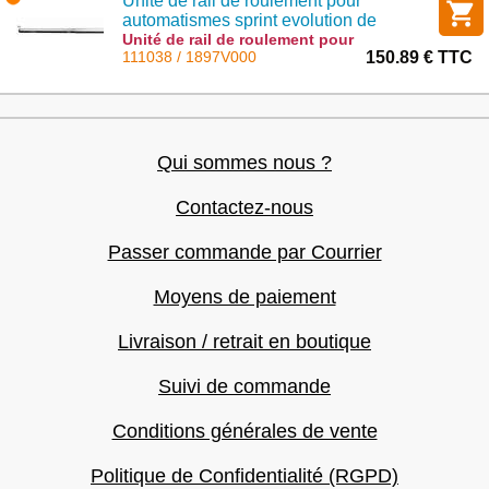
Unité de rail de roulement pour
automatismes sprint evolution de
2600mm
Unité de rail de roulement pour
automatismes sprint evolution de
111038 / 1897V000
150.89 € TTC
2600mm : 1897V000
Qui sommes nous ?
Contactez-nous
Passer commande par Courrier
Moyens de paiement
Livraison / retrait en boutique
Suivi de commande
Conditions générales de vente
Politique de Confidentialité (RGPD)