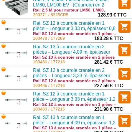
LM80, LM100 EV : (Courroie) en 2
pièces
Rail 2.5 M pour moteur LM50, LM60,
LM80, LM100 EV : (Courroie) en 2 pièces :
200271 / 8225CR5
128.93 € TTC
8225CR5
Rail SZ 12 à courroie crantée en 1
pièce – Longueur 3,33 m, épaisseur 0,8
mm (Disponible en agence uniquement)
Rail SZ 12 à courroie crantée en 1 pièce –
Longueur 3,33 m, épaisseur 0,8 mm
100478 / 177209
183.28 € TTC
(Disponible en agence uniquement) :
Rail SZ 13 à courroie crantée en 2
177209
pièces – Longueur 4,09 m, épaisseur
1,2 mm (Disponible en agence
Rail SZ 13 à courroie crantée en 2 pièces
– Longueur 4,09 m, épaisseur 1,2 mm
100486 / 177218
281.42 € TTC
uniquement)
(Disponible en agence uniquement) :
Rail SZ 12 à courroie crantée en 2
177218
pièces – Longueur 3,33 m, épaisseur
1,2 mm
Rail SZ 12 à courroie crantée en 2 pièces
– Longueur 3,33 m, épaisseur 1,2 mm :
100485 / 177216
227.56 € TTC
177216
Rail SZ 12 à courroie crantée en 1
pièce – Longueur 3,33 m, épaisseur 1,2
mm (Disponible en agence uniquement)
Rail SZ 12 à courroie crantée en 1 pièce –
Longueur 3,33 m, épaisseur 1,2 mm
100483 / 177215
231.98 € TTC
(Disponible en agence uniquement) :
Rail SZ 13 à courroie crantée en 1
177215
pièce – Longueur 4,09 m, épaisseur 1,2
mm (Disponible en agence uniquement)
Rail SZ 13 à courroie crantée en 1 pièce –