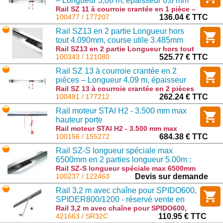
– Longueur 3,08 m, épaisseur 0,8 mm
(Disponible en agence uniquement)
Rail SZ 11 à courroie crantée en 1 pièce –
Longueur 3,08 m, épaisseur 0,8 mm
100477 / 177207
136.04 € TTC
(Disponible en agence uniquement) :
Rail SZ13 en 2 partie Longueur hors
177207
tout 4.090mm, course utile 3.485mm
Rail SZ13 en 2 partie Longueur hors tout
4.090mm, course utile 3.485mm : 121080
100343 / 121080
525.77 € TTC
Rail SZ 13 à courroie crantée en 2
pièces – Longueur 4,09 m, épaisseur
0,8 mm (Disponible en agence
Rail SZ 13 à courroie crantée en 2 pièces
– Longueur 4,09 m, épaisseur 0,8 mm
100481 / 177212
262.24 € TTC
uniquement)
(Disponible en agence uniquement) :
Rail moteur STAI H2 - 3.500 mm max
177212
hauteur porte
Rail moteur STAI H2 - 3.500 mm max
hauteur porte : 155272
100156 / 155272
684.38 € TTC
Rail SZ-S longueur spéciale max
6500mm en 2 parties longueur 5.00m :
autres longueurs nous préciser à la
Rail SZ-S longueur spéciale max 6500mm
en 2 parties longueur 5.00m : autres
100237 / 122463
Devis sur demande
commande
longueurs nous préciser à la commande :
Rail 3,2 m avec chaîne pour SPIDO600,
122463
SPIDER800/1200 - réservé vente en
local
Rail 3,2 m avec chaîne pour SPIDO600,
SPIDER800/1200 - réservé vente en local :
421663 / SR32C
110.95 € TTC