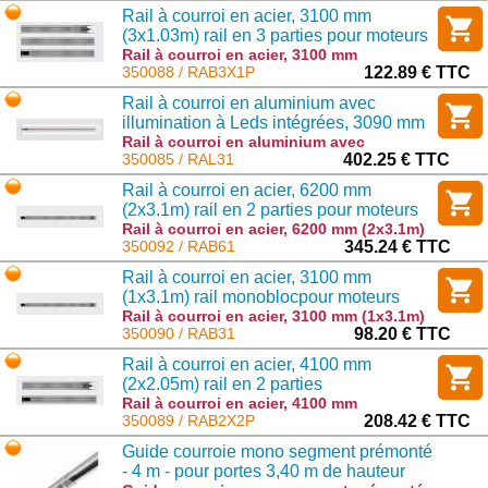
(1x4m) rail monobloc pour moteurs HALO
Rail à courroi en acier, 3100 mm
: RAL41
(3x1.03m) rail en 3 parties pour moteurs
HALO
Rail à courroi en acier, 3100 mm
(3x1.03m) rail en 3 parties pour moteurs
350088 / RAB3X1P
122.89 € TTC
HALO : RAB3X1P
Rail à courroi en aluminium avec
illumination à Leds intégrées, 3090 mm
(1x3m) rail monobloc pour moteurs
Rail à courroi en aluminium avec
illumination à Leds intégrées, 3090 mm
350085 / RAL31
402.25 € TTC
HALO
(1x3m) rail monobloc pour moteurs HALO
Rail à courroi en acier, 6200 mm
: RAL31
(2x3.1m) rail en 2 parties pour moteurs
HALO
Rail à courroi en acier, 6200 mm (2x3.1m)
rail en 2 parties pour moteurs HALO :
350092 / RAB61
345.24 € TTC
RAB61
Rail à courroi en acier, 3100 mm
(1x3.1m) rail monoblocpour moteurs
HALO
Rail à courroi en acier, 3100 mm (1x3.1m)
rail monoblocpour moteurs HALO :
350090 / RAB31
98.20 € TTC
RAB31
Rail à courroi en acier, 4100 mm
(2x2.05m) rail en 2 parties
Rail à courroi en acier, 4100 mm
(2x2.05m) rail en 2 parties : RAB2X2P
350089 / RAB2X2P
208.42 € TTC
Guide courroie mono segment prémonté
- 4 m - pour portes 3,40 m de hauteur