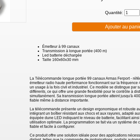
Quantité:
Émetteur à 99 canaux
Transmission à longue portée (400 m)
Led batterie déchargée
Taille 160x60x30 mm
La Télécommande longue portée 99 canaux Armas Ferport - réfé
émetteur radio haute performance fonctionnant sur la fréquence
un usage à la fois civil et industriel. Ce modèle se distingue par
différents, ce qui offre une grande flexibilité pour le contrôle à 
simultanément. Sa transmission longue portée atteint jusqu'à 40
fiable même à distance importante.
La télécommande présente un design ergonomique et robuste 
intégrant un boîtier résistant aux chocs et aux rayures, adapté a
équipée dune LED indiquant le niveau de batterie, facilitant ains
utilisation optimale. La programmation se fait via un système de 
fiable et facile à configurer.
Ce produit offre une solution idéale pour des applications nécessi
distant, telles que la commande de motorisations, portails automa