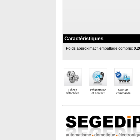
Caractéristiques
Poids approximatif, emballage compris:
0.2
Pièces
Présentation
Suivi de
détachées
et contact
commande