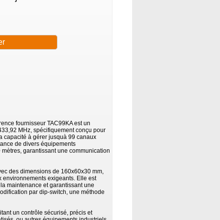
rence fournisseur TAC99KA est un
 433,92 MHz, spécifiquement conçu pour
 sa capacité à gérer jusquà 99 canaux
distance de divers équipements
0 mètres, garantissant une communication
avec des dimensions de 160x60x30 mm,
ux environnements exigeants. Elle est
i la maintenance et garantissant une
codification par dip-switch, une méthode
tant un contrôle sécurisé, précis et
tisés, ou autres équipements industriels