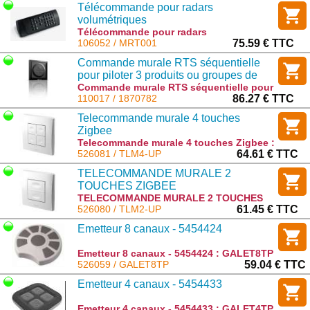
Télécommande pour radars
volumétriques
Télécommande pour radars
volumétriques : MRT001
106052 / MRT001
75.59 € TTC
Commande murale RTS séquentielle
pour piloter 3 produits ou groupes de
produits
Commande murale RTS séquentielle pour
piloter 3 produits ou groupes de produits
110017 / 1870782
86.27 € TTC
: 1870782
Telecommande murale 4 touches
Zigbee
Telecommande murale 4 touches Zigbee :
TLM4-UP
526081 / TLM4-UP
64.61 € TTC
TELECOMMANDE MURALE 2
TOUCHES ZIGBEE
TELECOMMANDE MURALE 2 TOUCHES
ZIGBEE : TLM2-UP
526080 / TLM2-UP
61.45 € TTC
Emetteur 8 canaux - 5454424
Emetteur 8 canaux - 5454424 : GALET8TP
526059 / GALET8TP
59.04 € TTC
Emetteur 4 canaux - 5454433
Emetteur 4 canaux - 5454433 : GALET4TP