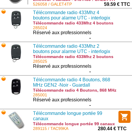
526058 / GALET4TP
59.59 € TTC
Télécommande radio 433Mhz 4
boutons pour alarme UTC - interlogix
Télécommande radio 433Mhz 4 boutons
pour alarme UTC - interlogix : RF354I4
285024
Réservé aux professionnels
-
Télécommande radio 433Mhz 2
boutons pour alarme UTC - interlogix
Télécommande radio 433Mhz 2 boutons
pour alarme UTC - interlogix : RF352I4
285025
Réservé aux professionnels
-
Télécommande radio 4 Boutons, 868
MHz GEN2 -Noir - Guardall
Télécommande radio 4 Boutons, 868 MHz
GEN2 -Noir - Guardall : TX-4131-03-2
285001
Réservé aux professionnels
-
Télécommande longue portée 99
canaux
Télécommande longue portée 99 canaux
: TAC99KA
289115 / TAC99KA
280.44 € TTC