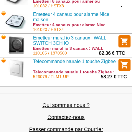
Emetteur 8 canaux pour armer ou
désarmer alarme Nice maison : HSTX8
101032 / HSTX8
-
Emetteur 4 canaux pour alarme Nice
maison
Emetteur 4 canaux pour alarme Nice
maison : HSTX4
101020 / HSTX4
-
Emetteur mural io 3 canaux : WALL
SWITCH 3CH IO
Emetteur mural io 3 canaux : WALL
SWITCH 3CH IO : 1870560
110105 / 1870560
82.36 € TTC
Telecommande murale 1 touche Zigbee
Telecommande murale 1 touche Zigbee :
TLM1-UP
526079 / TLM1-UP
58.27 € TTC
Qui sommes nous ?
Contactez-nous
Passer commande par Courrier