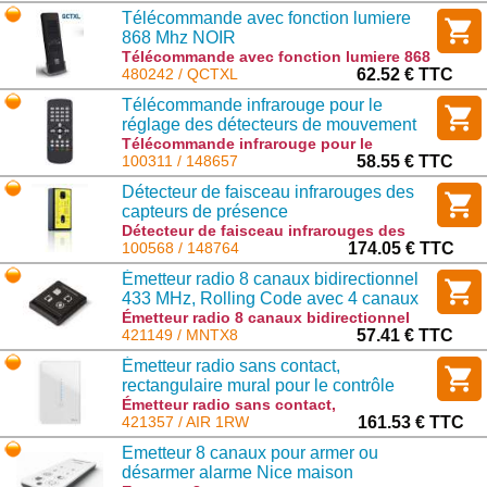
Télécommande avec fonction lumiere
868 Mhz NOIR
Télécommande avec fonction lumiere 868
Mhz NOIR : QCTXL
480242 / QCTXL
62.52 € TTC
Télécommande infrarouge pour le
réglage des détecteurs de mouvement
radar et des scanners laser
Télécommande infrarouge pour le
réglage des détecteurs de mouvement
100311 / 148657
58.55 € TTC
radar et des scanners laser : 148657
Détecteur de faisceau infrarouges des
capteurs de présence
Détecteur de faisceau infrarouges des
capteurs de présence : 148764
100568 / 148764
174.05 € TTC
Émetteur radio 8 canaux bidirectionnel
433 MHz, Rolling Code avec 4 canaux
pour la commande d'automatismes
Émetteur radio 8 canaux bidirectionnel
433 MHz, Rolling Code avec 4 canaux
421149 / MNTX8
57.41 € TTC
pour la commande d'automatismes :
Émetteur radio sans contact,
MNTX8
rectangulaire mural pour le contrôle
d’un automatisme ou d’un groupe
Émetteur radio sans contact,
rectangulaire mural pour le contrôle d’un
421357 / AIR 1RW
161.53 € TTC
d’automatismes
automatisme ou d’un groupe
Emetteur 8 canaux pour armer ou
d’automatismes : AIR 1RW
désarmer alarme Nice maison