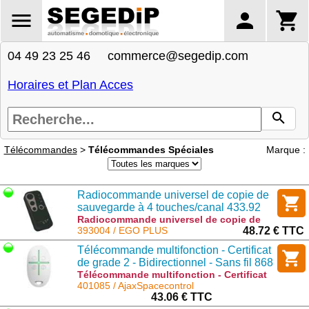
04 49 23 25 46 commerce@segedip.com
Horaires et Plan Acces
Télécommandes
>
Télécommandes Spéciales
Marque :
Radiocommande universel de copie de
sauvegarde à 4 touches/canal 433.92
Mhz ou 868Mhz Copieuse - APE-
Radiocommande universel de copie de
sauvegarde à 4 touches/canal 433.92 Mhz
393004 / EGO PLUS
48.72 € TTC
550/4164
ou 868Mhz Copieuse - APE-550/4164 :
Télécommande multifonction - Certificat
EGO PLUS
de grade 2 - Bidirectionnel - Sans fil 868
MHz Jeweller
Télécommande multifonction - Certificat
de grade 2 - Bidirectionnel - Sans fil 868
401085 / AjaxSpacecontrol
MHz Jeweller : AjaxSpacecontrol
43.06 € TTC