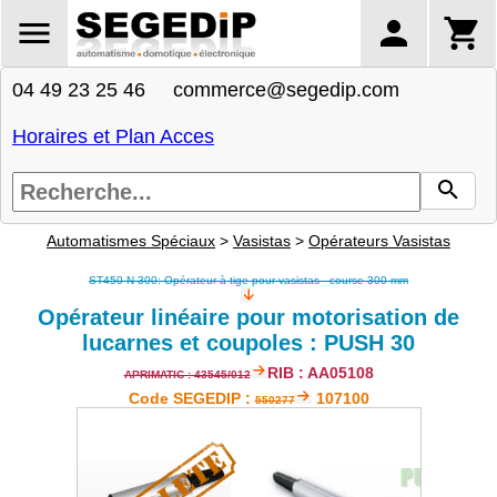
04 49 23 25 46 commerce@segedip.com
Horaires et Plan Acces
Automatismes Spéciaux
>
Vasistas
>
Opérateurs Vasistas
ST450 N 300: Opérateur à tige pour vasistas - course 300 mm
Opérateur linéaire pour motorisation de
lucarnes et coupoles : PUSH 30
RIB : AA05108
APRIMATIC : 43545/012
Code SEGEDIP :
107100
550277