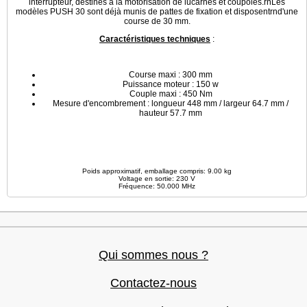
interrupteur, destinés à la motorisation de lucarnes et coupoles.rnLes
modèles PUSH 30 sont déjà munis de pattes de fixation et disposentrnd'une
course de 30 mm.
Caractéristiques techniques
:
Course maxi : 300 mm
Puissance moteur : 150 w
Couple maxi : 450 Nm
Mesure d'encombrement : longueur 448 mm / largeur 64.7 mm /
hauteur 57.7 mm
Poids approximatif, emballage compris: 9.00 kg
Voltage en sortie: 230 V
Fréquence: 50.000 MHz
Qui sommes nous ?
Contactez-nous