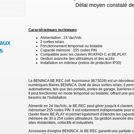
Délai moyen constaté de
Caractéristiques techniques
:
Alimentation : 24 Vac/Vdc
 aux
2 sorties relais
Fonctionnement temporisé ou bistable
s
Capacité mémoire : 255 codes PIN
Compatible avec les claviers IRI.KPAD-C et BE.PLAY
Gestion avancée des utilisateurs et des accès
Installation en intérieur (indice de protection IP30)
Le BENINCA BE.REC (réf. fournisseur 9673028) est un décodeur c
numériques filaires BENINCA. Doté de deux sorties relais, il pe
automatismes, tels que des portails, portes de garage, barrières 
Il peut fonctionner en mode temporisé ou bistable, offrant une gra
besoins de l'installation.
Alimenté en 24 Vac/Vdc, le BE.REC peut gérer jusqu'à 4 clavier
mémoriser 255 codes PIN. Il est notamment indispensable pour exp
clavier filaire BE.PLAY et permet également d'étendre les capac
mémoire de 30 à 254 codes utilisateurs. Sa gestion avancée des a
sites résidentiels, collectifs et industriels.
Accessoire d'origine BENINCA, le BE.REC garantit une parfaite c