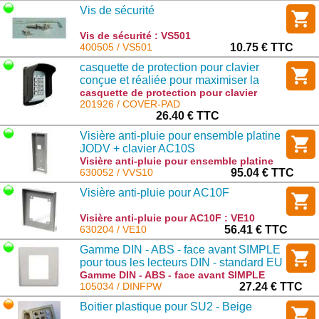
Vis de sécurité
Vis de sécurité : VS501
400505 / VS501
10.75 € TTC
casquette de protection pour clavier
conçue et réaliée pour maximiser la
protection de vos clavier des
casquette de protection pour clavier
conçue et réaliée pour maximiser la
201926 / COVER-PAD
intempéries.
protection de vos clavier des
26.40 € TTC
intempéries. : COVER-PAD
Visière anti-pluie pour ensemble platine
JODV + clavier AC10S
Visière anti-pluie pour ensemble platine
JODV + clavier AC10S : VVS10
630052 / VVS10
95.04 € TTC
Visière anti-pluie pour AC10F
Visière anti-pluie pour AC10F : VE10
630204 / VE10
56.41 € TTC
Gamme DIN - ABS - face avant SIMPLE
pour tous les lecteurs DIN - standard EU
- 80x80x9mm - Blanche
Gamme DIN - ABS - face avant SIMPLE
pour tous les lecteurs DIN - standard EU -
105034 / DINFPW
27.24 € TTC
80x80x9mm - Blanche : DINFPW
Boitier plastique pour SU2 - Beige