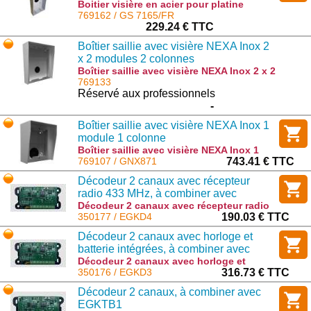
Boitier visière en acier pour platine
SIXTY5 : GS 7165/FR
769162 / GS 7165/FR
229.24 € TTC
Boîtier saillie avec visière NEXA Inox 2
x 2 modules 2 colonnes
Boîtier saillie avec visière NEXA Inox 2 x 2
modules 2 colonnes : GNX874
769133
Réservé aux professionnels
-
Boîtier saillie avec visière NEXA Inox 1
module 1 colonne
Boîtier saillie avec visière NEXA Inox 1
module 1 colonne : GNX871
769107 / GNX871
743.41 € TTC
Décodeur 2 canaux avec récepteur
radio 433 MHz, à combiner avec
EGKTB2
Décodeur 2 canaux avec récepteur radio
433 MHz, à combiner avec EGKTB2 :
350177 / EGKD4
190.03 € TTC
EGKD4
Décodeur 2 canaux avec horloge et
batterie intégrées, à combiner avec
EGKTB2
Décodeur 2 canaux avec horloge et
batterie intégrées, à combiner avec
350176 / EGKD3
316.73 € TTC
EGKTB2 : EGKD3
Décodeur 2 canaux, à combiner avec
EGKTB1