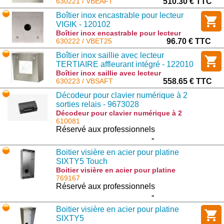
TERTIAIRE affleurant intégré - 122009 :
630221 / VBEAFT
510.30 € TTC
VBEAFT
Boîtier inox encastrable pour lecteur
VIGIK - 120102
Boîtier inox encastrable pour lecteur
VIGIK - 120102 : VBET25
630222 / VBET25
96.70 € TTC
Boîtier inox saillie avec lecteur
TERTIAIRE affleurant intégré - 122010
Boîtier inox saillie avec lecteur
TERTIAIRE affleurant intégré - 122010 :
630223 / VBSAFT
558.65 € TTC
VBSAFT
Décodeur pour clavier numérique à 2
sorties relais - 9673028
Décodeur pour clavier numérique à 2
sorties relais - 9673028 : BE.REC
610081
Réservé aux professionnels
-
Boitier visière en acier pour platine
SIXTY5 Touch
Boitier visière en acier pour platine
SIXTY5 Touch : GS 7165 SE
769167
Réservé aux professionnels
-
Boitier visière en acier pour platine
SIXTY5