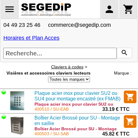
04 49 23 25 46 commerce@segedip.com
Horaires et Plan Acces
Claviers à codes
>
Visières et accessoires claviers lecteurs
Marque :
Plaque acier inox pour clavier SU2 ou
SU4 pour montage encastré (ex FMAB)
Plaque acier inox pour clavier SU2 ou
SU4 pour montage encastré (ex FMAB) :
400510 / SU-EAB
33.19 € TTC
SU-EAB
Boîtier Acier Brossé pour SU - Montage
en saillie
Boîtier Acier Brossé pour SU - Montage
en saillie : SU-SAB
400503 / SU-SAB
45.82 € TTC