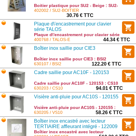
Boitier plastique pour SU2 - Beige : SU2-
BOITIER
402002 / SU2-BOITIER
30.76 € TTC
Plaque d\'encastrement pour clavier
série TALOS
Plaque d\'encastrement pour clavier série
TALOS : TALOS-E
400768 / TALOS-E
44.34 € TTC
Boîtier inox saillie pour CIE3
Boîtier inox saillie pour CIE3 : BSI2
630107 / BSI2
122.20 € TTC
Cadre saillie pour AC10F - 120153
Cadre saillie pour AC10F - 120153 : CS10
630203 / CS10
94.01 € TTC
Visière anti-pluie pour AC10S - 120155
Visière anti-pluie pour AC10S - 120155 :
VS10
630205 / VS10
58.26 € TTC
Boîtier inox encastré avec lecteur
TERTIAIRE affleurant intégré - 122009
Boîtier inox encastré avec lecteur