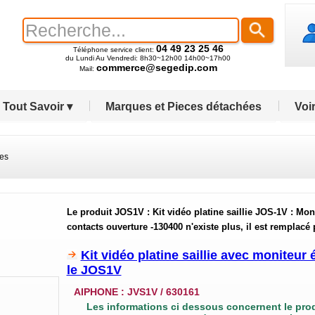
04 49 23 25 46
Téléphone service client:
du Lundi Au Vendredi: 8h30~12h00 14h00~17h00
commerce@segedip.com
Mail:
Tout Savoir ▾
Marques et Pieces détachées
Voir
res
Le produit JOS1V : Kit vidéo platine saillie JOS-1V : Mon
contacts ouverture -130400 n'existe plus, il est remplacé 
Kit vidéo platine saillie avec moniteu
le JOS1V
AIPHONE :
JVS1V / 630161
Les informations ci dessous concernent le pro