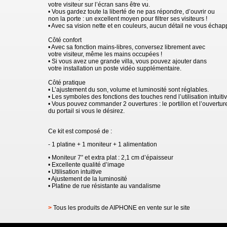
votre visiteur sur l’écran sans être vu.
• Vous gardez toute la liberté de ne pas répondre, d’ouvrir ou
non la porte : un excellent moyen pour filtrer ses visiteurs !
• Avec sa vision nette et en couleurs, aucun détail ne vous échap
Côté confort
• Avec sa fonction mains-libres, conversez librement avec
votre visiteur, même les mains occupées !
• Si vous avez une grande villa, vous pouvez ajouter dans
votre installation un poste vidéo supplémentaire.
Côté pratique
• L’ajustement du son, volume et luminosité sont réglables.
• Les symboles des fonctions des touches rend l’utilisation intuitiv
• Vous pouvez commander 2 ouvertures : le portillon et l’ouvertur
du portail si vous le désirez.
Ce kit est composé de :
- 1 platine + 1 moniteur + 1 alimentation
• Moniteur 7” et extra plat : 2,1 cm d’épaisseur
• Excellente qualité d’image
• Utilisation intuitive
• Ajustement de la luminosité
• Platine de rue résistante au vandalisme
>
Tous les produits de AIPHONE en vente sur le site