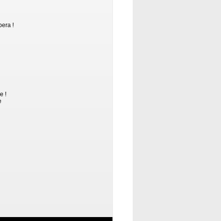
pera !
e !
e