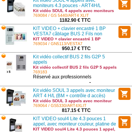
Kit vidéo SOUL 4 appels avec
moniteurs 4.3 pouces - ART4H/L
(contrôle des accès par badges)
Kit vidéo SOUL 4 appels avec moniteurs
4.3 pouces - ART4H/L (contrôle des
769084 / GS 5440/ART4 XLIT
accès par badges) : GS 5440/ART4 XLIT
1182.90 € TTC
KIT VIDEO + clavier encastré 1 BP
VESTA7 câblage BUS 2 Fils non
Polarisés
KIT VIDEO + clavier encastré 1 BP
VESTA7 câblage BUS 2 Fils non Polarisés
769034 / GN5113/VESTA7
: GN5113/VESTA7
950.17 € TTC
Kit vidéo collectif BUS 2 fils G2P 5
appels
Kit vidéo collectif BUS 2 fils G2P 5 appels
: GKV G2P/205
769183
Réservé aux professionnels
-
Kit vidéo SOUL 3 appels avec moniteur
ART 4 H/L (BM + contrôle d accès)
Kit vidéo SOUL 3 appels avec moniteur
ART 4 H/L (BM + contrôle d accès) :
769064 / GS5330/ART4XLIT
GS5330/ART4XLIT
817.15 € TTC
KIT VIDEO soul4 Lite 4.3 pouces 1
appel, avec moniteur couleur, platine de
rue anti-vandales, visière et
KIT VIDEO soul4 Lite 4.3 pouces 1 appel,