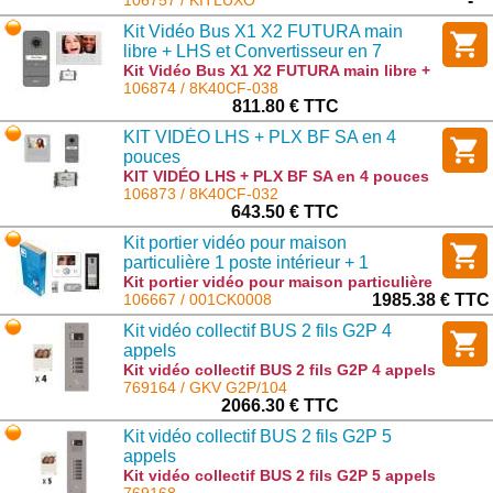
tactile : KITLUXO
106757 / KITLUXO
-
Kit Vidéo Bus X1 X2 FUTURA main
libre + LHS et Convertisseur en 7
pouces
Kit Vidéo Bus X1 X2 FUTURA main libre +
LHS et Convertisseur en 7 pouces :
106874 / 8K40CF-038
8K40CF-038
811.80 € TTC
KIT VIDÉO LHS + PLX BF SA en 4
pouces
KIT VIDÉO LHS + PLX BF SA en 4 pouces
: 8K40CF-032
106873 / 8K40CF-032
643.50 € TTC
Kit portier vidéo pour maison
particulière 1 poste intérieur + 1
combiné avec clavier extérieur LCD 4.3
Kit portier vidéo pour maison particulière
1 poste intérieur + 1 combiné avec clavier
106667 / 001CK0008
1985.38 € TTC
pouces + tactile
extérieur LCD 4.3 pouces + tactile :
Kit vidéo collectif BUS 2 fils G2P 4
001CK0008
appels
Kit vidéo collectif BUS 2 fils G2P 4 appels
: GKV G2P/104
769164 / GKV G2P/104
2066.30 € TTC
Kit vidéo collectif BUS 2 fils G2P 5
appels
Kit vidéo collectif BUS 2 fils G2P 5 appels