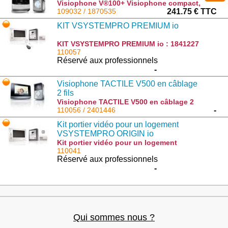
Visiophone V®100+ Visiophone compact,
idéal pour les petits espaces : 1870535
109032 / 1870535
241.75 € TTC
KIT VSYSTEMPRO PREMIUM io
KIT VSYSTEMPRO PREMIUM io : 1841227
110057
Réservé aux professionnels
-
Visiophone TACTILE V500 en câblage
2 fils
Visiophone TACTILE V500 en câblage 2
fils : 2401446
110056 / 2401446
-
Kit portier vidéo pour un logement
VSYSTEMPRO ORIGIN io
Kit portier vidéo pour un logement
VSYSTEMPRO ORIGIN io : 1841226
110041
Réservé aux professionnels
-
Qui sommes nous ?