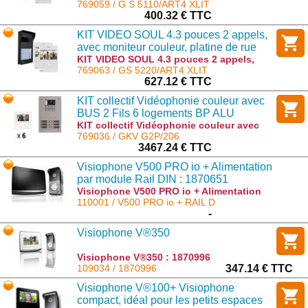
avec moniteur couleur, platine de rue
769059 / G S 5110/ART4 XLIT
alimentation
anti-vandales, visière et alimentation : G
400.32 € TTC
S 5110/ART4 XLIT
KIT VIDEO SOUL 4.3 pouces 2 appels,
avec moniteur couleur, platine de rue
anti-vandales, visière et alimentation
KIT VIDEO SOUL 4.3 pouces 2 appels,
avec moniteur couleur, platine de rue
769063 / GS 5220/ART4 XLIT
anti-vandales, visière et alimentation : GS
627.12 € TTC
5220/ART4 XLIT
KIT collectif Vidéophonie couleur avec
BUS 2 Fils 6 logements BP ALU
KIT collectif Vidéophonie couleur avec
BUS 2 Fils 6 logements BP ALU : GKV
769036 / GKV G2P/206
G2P/206
3467.24 € TTC
Visiophone V500 PRO io + Alimentation
par module Rail DIN : 1870651
Visiophone V500 PRO io + Alimentation
par module Rail DIN : 1870651 : V500 PRO
110001 / V500 PRO io + RAIL D
io + RAIL D
-
Visiophone V®350
Visiophone V®350 : 1870996
109034 / 1870996
347.14 € TTC
Visiophone V®100+ Visiophone
compact, idéal pour les petits espaces