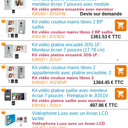
moniteur écran 7 pouces avec module
Wi-Fi intégré -130414
Kit vidéo platine encastrée avec moniteur
écran 7 pouces avec module Wi-Fi
630260 / JOS1FW
Devis sur demande
intégré -130414 : JOS1FW
Kit vidéo couleur mains libres 2 BP
saillie
Kit vidéo couleur mains libres 2 BP saillie
: JO2SDV
630138 / JO2SDV
1361.53 € TTC
Kit vidéo platine encastré JOS-1F:
Moniteur écran 7 pouces (17.78 cm)
Kit vidéo platine encastré JOS-1F:
Moniteur écran 7 pouces (17.78 cm) :
630037 / JOS1F
-
JOS1F
Kit vidéo couleur mains libres 2
appartements avec platine encastrée, 2
alimentations - 130407
Kit vidéo couleur mains libres 2
appartements avec platine encastrée, 2
630042 / JO2SDVF
1364.45 € TTC
alimentations - 130407 : JO2SDVF
Kit vidéo platine saillie avec moniteur
écran 7 pouces - Remplace le JOS1V
Kit vidéo platine saillie avec moniteur
écran 7 pouces - Remplace le JOS1V :
630161 / JVS1V
497.96 € TTC
JVS1V
Vidéophone Luxo avec un écran LCD
tactile
Vidéophone Luxo avec un écran LCD