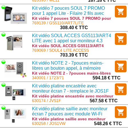
mémoire d image technologie DECT :
620395 / WL11
187.18 € TTC
WL11
Kit vidéo 7 pouces SOUL 7 PROMO
pour 1 appel Lite - Filaire 2 fils avec
Alimentation
Kit vidéo 7 pouces SOUL 7 PROMO pour
1 appel Lite - Filaire 2 fils avec
769139 / GS5110/ART7LITE
Alimentation : GS5110/ART7LITE
308.40 € TTC
Kit vidéo SOUL ACCES GS5113/ART4
LITE avec 1 appel sur moniteur 4.3
pouces + clavier à codes
Kit vidéo SOUL ACCES GS5113/ART4
LITE avec 1 appel sur moniteur 4.3
769069 / SOUL4 LITE ACCESS
pouces + clavier à codes : SOUL4 LITE
703.39 € TTC
ACCESS
Kit vidéo NOTE 2 - 7pouces mains-
libres un bouton appel, à mémoire
images pour 1 famille.
Kit vidéo NOTE 2 - 7pouces mains-libres
un bouton appel, à mémoire images pour
340001 / 1723/71
594.18 € TTC
1 famille. : 1723/71
Kit vidéo platine encastrée avec
moniteur écran 7 - remplace le JOS1F
Kit vidéo platine encastrée avec moniteur
écran 7 - remplace le JOS1F : JVS1F
630174 / JVS1F
567.58 € TTC
Kit vidéo platine saillie avec moniteur
écran 7 pouces avec module Wi-Fi
intégré
Kit vidéo platine saillie avec moniteur
écran 7 pouces avec module Wi-Fi
630258 / JOS1VW
548.26 € TTC