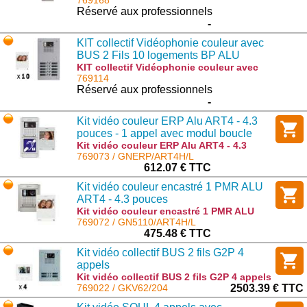
: G KV G2P/105
769168
Réservé aux professionnels
-
KIT collectif Vidéophonie couleur avec
BUS 2 Fils 10 logements BP ALU
encastré
KIT collectif Vidéophonie couleur avec
BUS 2 Fils 10 logements BP ALU encastré
769114
: GKV G2P/210
Réservé aux professionnels
-
Kit vidéo couleur ERP Alu ART4 - 4.3
pouces - 1 appel avec modul boucle
magnétique
Kit vidéo couleur ERP Alu ART4 - 4.3
pouces - 1 appel avec modul boucle
769073 / GNERP/ART4H/L
magnétique : GNERP/ART4H/L
612.07 € TTC
Kit vidéo couleur encastré 1 PMR ALU
ART4 - 4.3 pouces
Kit vidéo couleur encastré 1 PMR ALU
ART4 - 4.3 pouces : GN5110/ART4H/L
769072 / GN5110/ART4H/L
475.48 € TTC
Kit vidéo collectif BUS 2 fils G2P 4
appels
Kit vidéo collectif BUS 2 fils G2P 4 appels
: GKV62/204
769022 / GKV62/204
2503.39 € TTC