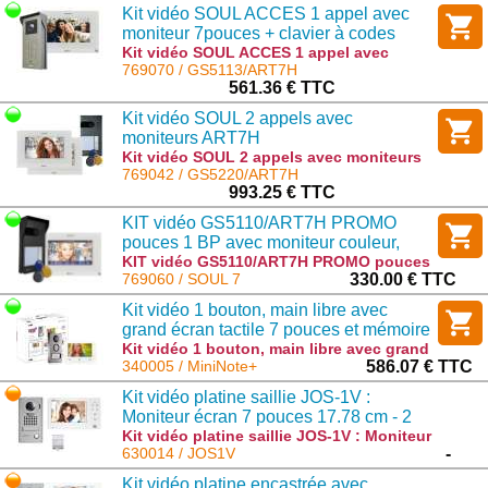
intégré : JOS1VW
Kit vidéo SOUL ACCES 1 appel avec
moniteur 7pouces + clavier à codes
Kit vidéo SOUL ACCES 1 appel avec
moniteur 7pouces + clavier à codes :
769070 / GS5113/ART7H
GS5113/ART7H
561.36 € TTC
Kit vidéo SOUL 2 appels avec
moniteurs ART7H
(BM+mémoire+badges) bus 2 fils non
Kit vidéo SOUL 2 appels avec moniteurs
ART7H (BM+mémoire+badges) bus 2 fils
769042 / GS5220/ART7H
polarisés
non polarisés : GS5220/ART7H
993.25 € TTC
KIT vidéo GS5110/ART7H PROMO
pouces 1 BP avec moniteur couleur,
platine de rue anti-vandales, visière,
KIT vidéo GS5110/ART7H PROMO pouces
1 BP avec moniteur couleur, platine de
769060 / SOUL 7
330.00 € TTC
alimentation et 5 badges
rue anti-vandales, visière, alimentation et
Kit vidéo 1 bouton, main libre avec
5 badges : SOUL 7
grand écran tactile 7 pouces et mémoire
d'images - Compatible YOKIS 1722/95
Kit vidéo 1 bouton, main libre avec grand
écran tactile 7 pouces et mémoire
340005 / MiniNote+
586.07 € TTC
d'images - Compatible YOKIS 1722/95 :
Kit vidéo platine saillie JOS-1V :
MiniNote+
Moniteur écran 7 pouces 17.78 cm - 2
contacts ouverture -130400
Kit vidéo platine saillie JOS-1V : Moniteur
écran 7 pouces 17.78 cm - 2 contacts
630014 / JOS1V
-
ouverture -130400 : JOS1V
Kit vidéo platine encastrée avec