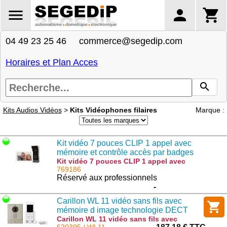
04 49 23 25 46 commerce@segedip.com
Horaires et Plan Acces
Kits Audios Vidéos
>
Kits Vidéophones filaires
Marque :
Kit vidéo 7 pouces CLIP 1 appel avec
mémoire et contrôle accès par badges
Kit vidéo 7 pouces CLIP 1 appel avec
mémoire et contrôle accès par badges :
769186
GC 5110/EDGE7
Réservé aux professionnels
-
Carillon WL 11 vidéo sans fils avec
mémoire d image technologie DECT
Carillon WL 11 vidéo sans fils avec