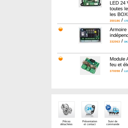
LED 24 V
toutes 
les BOX
/
350186
CT
Armoire 
indépen
/
332063
DK
Module A
feu et él
/
370098
LU
Pièces
Présentation
Suivi de
détachées
et contact
commande