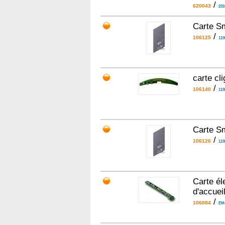
/
620043
231
Carte S
/
106125
119
carte cl
/
106140
119
Carte Sm
/
106126
119
Carte él
d'accuei
/
106084
EM