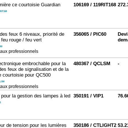
mière ce courtoisie Guardian
106169 / 119RIT168
272.
RIT168
des feux 6 niveaux, priorité de
356065 / PIC60
Devi
feu rouge / feu vert
dem
60
aux professionnels
ectronique embrochable pour la
480367 / QCLSM
-
des feux de signalisation et de la
 courtoisie pour QC500
LSM
aux professionnels
 pour la gestion des lampes à led
350191 / VIP1
76.6
1
ur de tension pour les lumières
350186 / CTLIGHT2
53.2