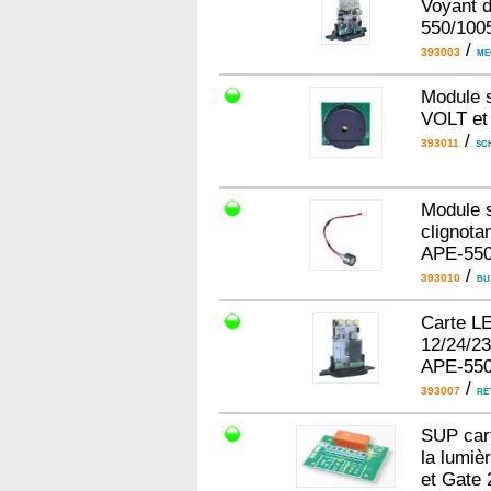
Voyant 
550/100
/
393003
ME
Module s
VOLT et
/
393011
SC
Module s
clignot
APE-550
/
393010
BU
Carte LE
12/24/23
APE-550
/
393007
RE
SUP cart
la lumiè
et Gate