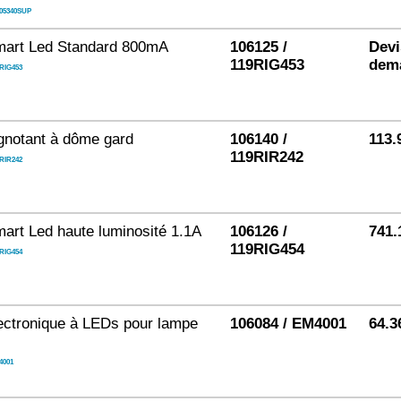
05340SUP
mart Led Standard 800mA
106125 /
Devi
119RIG453
dem
RIG453
ignotant à dôme gard
106140 /
113.
119RIR242
RIR242
art Led haute luminosité 1.1A
106126 /
741.
119RIG454
RIG454
ectronique à LEDs pour lampe
106084 / EM4001
64.3
l
4001