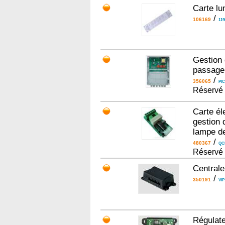
Carte lu
/
106169
119
Gestion 
passage 
/
356065
PIC
Réservé 
Carte él
gestion 
lampe de
/
480367
QC
Réservé 
Centrale
/
350191
VIP
Régulate