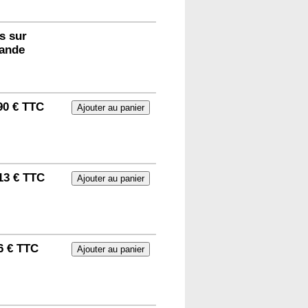
s sur
ande
90 € TTC
13 € TTC
6 € TTC