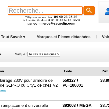
04 49 23 25 46
Téléphone service client:
du Lundi Au Vendredi: 8h30~12h00 14h00~17h00
commerce@segedip.com
Mail:
Tout Savoir ▾
Marques et Pieces détachées
Voir
s
Marque :
ion
Code
Prix
lairage 230V pour armoire de
550127 /
38.9
e G1PRO ou City1 de chez V2
P6F188001
188001
 remplacement universelle
393003 / MEGA
38.7