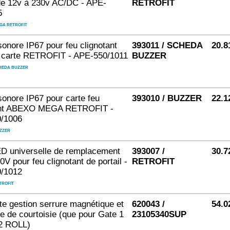
de 12v à 230v AC/DC - APE-
RETROFIT
5
GA RETROFIT
onore IP67 pour feu clignotant
393011 / SCHEDA
20.8
 carte RETROFIT - APE-550/1011
BUZZER
HEDA BUZZER
onore IP67 pour carte feu
393010 / BUZZER
22.1
ant ABEXO MEGA RETROFIT -
/1006
ZZER
D universelle de remplacement
393007 /
30.7
0V pour feu clignotant de portail -
RETROFIT
/1012
TROFIT
e gestion serrure magnétique et
620043 /
54.0
re de courtoisie (que pour Gate 1
23105340SUP
 2 ROLL)