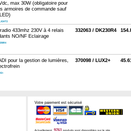
dc, max 30W (obligatoire pour
les armoires de commande sauf
LED)
LIGHT2
radio 433mhz 230V à 4 relais
332063 / DK230R4
154.
dants NO/NF Eclairage
230R4
DI pour la gestion de lumières,
370098 / LUX2+
45.6
ectrofrein
X2+
Votre paiement est sécurisé
9761
Actuellement,
produits sont disponibles sur le site.