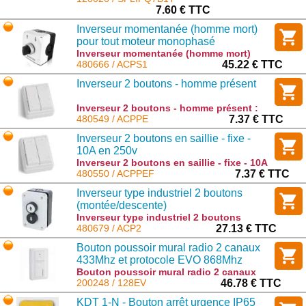
7.60 € TTC
Inverseur momentanée (homme mort)
pour tout moteur monophasé
Inverseur momentanée (homme mort)
pour tout moteur monophasé : ACPS1
480666 / ACPS1
45.22 € TTC
Inverseur 2 boutons - homme présent
Inverseur 2 boutons - homme présent :
ACPPE
480549 / ACPPE
7.37 € TTC
Inverseur 2 boutons en saillie - fixe -
10A en 250v
Inverseur 2 boutons en saillie - fixe - 10A
en 250v : ACPPEF
480550 / ACPPEF
7.37 € TTC
Inverseur type industriel 2 boutons
(montée/descente)
Inverseur type industriel 2 boutons
(montée/descente) : ACP2
480679 / ACP2
27.13 € TTC
Bouton poussoir mural radio 2 canaux
433Mhz et protocole EVO 868Mhz
Bouton poussoir mural radio 2 canaux
433Mhz et protocole EVO 868Mhz : 128EV
200248 / 128EV
46.78 € TTC
KDT 1-N - Bouton arrêt urgence IP65