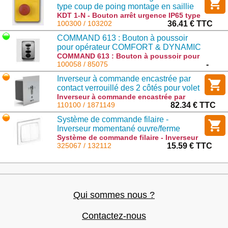
type coup de poing montage en saillie
KDT 1-N - Bouton arrêt urgence IP65 type
coup de poing montage en saillie :
100300 / 103202
36.41 € TTC
103202
COMMAND 613 : Bouton à poussoir
pour opérateur COMFORT & DYNAMIC
(nouvelle référence : 120859)
COMMAND 613 : Bouton à poussoir pour
opérateur COMFORT & DYNAMIC
100058 / 85075
-
(nouvelle référence : 120859) : 85075
Inverseur à commande encastrée par
contact verrouillé des 2 côtés pour volet
ou rideau électrique
Inverseur à commande encastrée par
contact verrouillé des 2 côtés pour volet
110100 / 1871149
82.34 € TTC
ou rideau électrique : 1871149
Système de commande filaire -
Inverseur momentané ouvre/ferme
Système de commande filaire - Inverseur
momentané ouvre/ferme : 132112
325067 / 132112
15.59 € TTC
Qui sommes nous ?
Contactez-nous