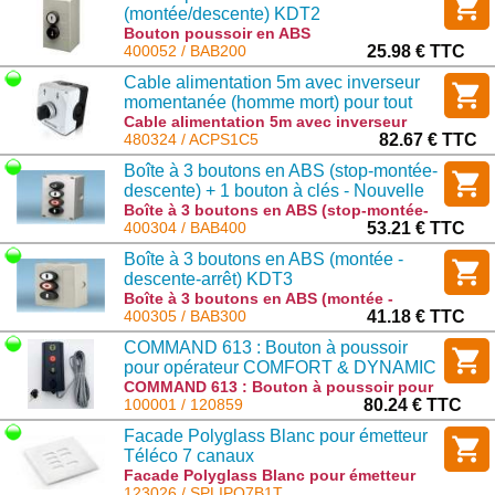
(montée/descente) KDT2
Bouton poussoir en ABS
(montée/descente) KDT2 : BAB200
400052 / BAB200
25.98 € TTC
Cable alimentation 5m avec inverseur
momentanée (homme mort) pour tout
moteur monophasé.
Cable alimentation 5m avec inverseur
momentanée (homme mort) pour tout
480324 / ACPS1C5
82.67 € TTC
moteur monophasé. : ACPS1C5
Boîte à 3 boutons en ABS (stop-montée-
descente) + 1 bouton à clés - Nouvelle
Réf: KDT 4U
Boîte à 3 boutons en ABS (stop-montée-
descente) + 1 bouton à clés - Nouvelle
400304 / BAB400
53.21 € TTC
Réf: KDT 4U : BAB400
Boîte à 3 boutons en ABS (montée -
descente-arrêt) KDT3
Boîte à 3 boutons en ABS (montée -
descente-arrêt) KDT3 : BAB300
400305 / BAB300
41.18 € TTC
COMMAND 613 : Bouton à poussoir
pour opérateur COMFORT & DYNAMIC
remplace le 85075
COMMAND 613 : Bouton à poussoir pour
opérateur COMFORT & DYNAMIC
100001 / 120859
80.24 € TTC
remplace le 85075 : 120859
Facade Polyglass Blanc pour émetteur
Téléco 7 canaux
Facade Polyglass Blanc pour émetteur
Téléco 7 canaux : SPLIPQ7B1T
123026 / SPLIPQ7B1T