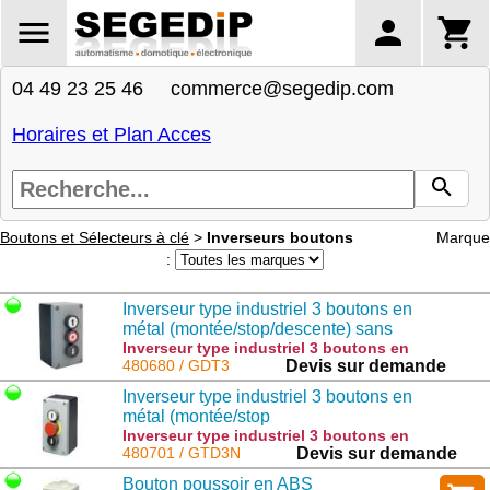
04 49 23 25 46 commerce@segedip.com
Horaires et Plan Acces
Boutons et Sélecteurs à clé
>
Inverseurs boutons
Marque
:
Inverseur type industriel 3 boutons en
métal (montée/stop/descente) sans
câble
Inverseur type industriel 3 boutons en
métal (montée/stop/descente) sans câble
480680 / GDT3
Devis sur demande
: GDT3
Inverseur type industriel 3 boutons en
métal (montée/stop
URGENCE/descente) sans câble
Inverseur type industriel 3 boutons en
métal (montée/stop URGENCE/descente)
480701 / GTD3N
Devis sur demande
sans câble : GTD3N
Bouton poussoir en ABS