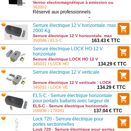
Verrou electromagnétique à emission ou
rupture de courant 12/24v DC :
362002
DBM1500EC
Réservé aux professionnels
-
Serrure électrique 12 V horizontale. max
2000 Kg
Serrure électrique 12 V horizontale. max
2000 Kg : ELS-C
350046 / ELS-C
163.43 € TTC
Serrure électrique LOCK HO 12 V
horizontale
Serrure électrique LOCK HO 12 V
horizontale : LOCK HO
345031 / LOCK HO
134.29 € TTC
Serrure électrique 12 V verticale
Serrure électrique 12 V verticale : LOCK
VE
345032 / LOCK VE
134.29 € TTC
ELS-C - Serrure électrique horizontale
pour portails battants avec largeur de
vantail minimale de 2,5 m
ELS-C - Serrure électrique horizontale
pour portails battants avec largeur de
100636 / 178391
137.04 € TTC
vantail minimale de 2,5 m : 178391
Lock 720 - Serrure électrique pour
portes sectionnelles
Lock 720 - Serrure électrique pour portes