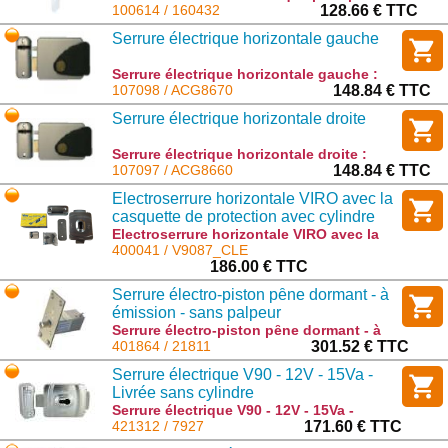
sectionnelles : 160432
100614 / 160432
128.66 € TTC
Serrure électrique horizontale gauche
Serrure électrique horizontale gauche :
ACG8670
107098 / ACG8670
148.84 € TTC
Serrure électrique horizontale droite
Serrure électrique horizontale droite :
ACG8660
107097 / ACG8660
148.84 € TTC
Electroserrure horizontale VIRO avec la
casquette de protection avec cylindre
demi-profilé avec 5 clés
Electroserrure horizontale VIRO avec la
casquette de protection avec cylindre
400041 / V9087_CLE
demi-profilé avec 5 clés : V9087_CLE
186.00 € TTC
Serrure électro-piston pȇne dormant - à
émission - sans palpeur
Serrure électro-piston pȇne dormant - à
émission - sans palpeur : 21811
401864 / 21811
301.52 € TTC
Serrure électrique V90 - 12V - 15Va -
Livrée sans cylindre
Serrure électrique V90 - 12V - 15Va -
Livrée sans cylindre : 7927
421312 / 7927
171.60 € TTC