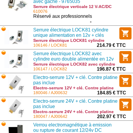
avec gâche - 9765035
Serrure électrique verticale 12 V-AC/DC
avec gâche - 9765035 : DU.V96
610076
Réservé aux professionnels
-
Serrure électrique LOCK81 cylindre
unique alimentation en 12v + clés
Serrure électrique LOCK81 cylindre
unique alimentation en 12v + clés :
106146 / LOCK81
214.79 € TTC
LOCK81
Serrure électrique LOCK82 avec
cylindre euro double alimentée en 12v
Serrure électrique LOCK82 avec cylindre
euro double alimentée en 12v : LOCK82
106147 / LOCK82
196.87 € TTC
Electro-serrure 12V + clé. Contre platine
pas inclue
Electro-serrure 12V + clé. Contre platine
pas inclue : AJ00632
180046 / AJ00632
184.85 € TTC
Electro-serrure 24V + clé. Contre platine
pas inclue
Electro-serrure 24V + clé. Contre platine
pas inclue : AJ00642
180047 / AJ00642
202.97 € TTC
Verrou electromagnétique à emission
ou rupture de courant 12/24v DC