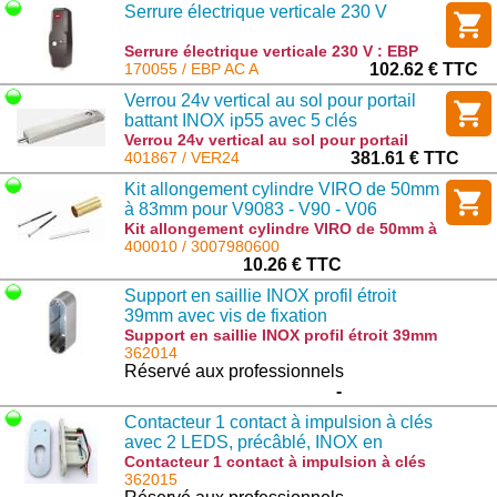
Serrure électrique verticale 230 V
Serrure électrique verticale 230 V : EBP
AC A
170055 / EBP AC A
102.62 € TTC
Verrou 24v vertical au sol pour portail
battant INOX ip55 avec 5 clés
Verrou 24v vertical au sol pour portail
battant INOX ip55 avec 5 clés : VER24
401867 / VER24
381.61 € TTC
Kit allongement cylindre VIRO de 50mm
à 83mm pour V9083 - V90 - V06
Kit allongement cylindre VIRO de 50mm à
83mm pour V9083 - V90 - V06 :
400010 / 3007980600
3007980600
10.26 € TTC
Support en saillie INOX profil étroit
39mm avec vis de fixation
Support en saillie INOX profil étroit 39mm
avec vis de fixation : KSM900SH
362014
Réservé aux professionnels
-
Contacteur 1 contact à impulsion à clés
avec 2 LEDS, précâblé, INOX en
encastré
Contacteur 1 contact à impulsion à clés
avec 2 LEDS, précâblé, INOX en encastré
362015