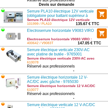
: KSM910L
Réservé aux professionnels
Devis sur demande
Serrure PLA10 électrique 12V verticale
(obligatoire pour battant supérieur à
3m).
Serrure PLA10 électrique 12V verticale
(obligatoire pour battant supérieur à 3m).
101999 / PLA10
135.67 € TTC
: PLA10
Electroserrure horizontale V9083 VIRO
Electroserrure horizontale V9083 VIRO :
V9083T
400642 / V9083T
147.05 € TTC
Serrure électrique verticale 230V-AC
avec platine de butée - 9765001
Serrure électrique verticale 230V-AC avec
platine de butée - 9765001 : E.LOCK
610078
Réservé aux professionnels
-
Serrure électrique horizontale 12 V-
AC/DC avec gâche - 9765030
Serrure électrique horizontale 12 V-AC/DC
avec gâche - 9765030 : DU.V90
610077
Réservé aux professionnels
-
Serrure électrique verticale 12 V-AC/DC