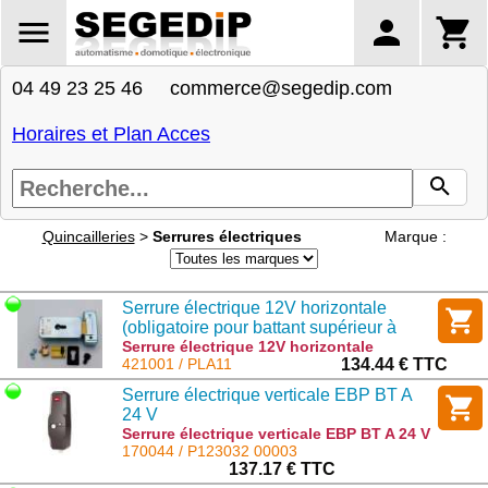
04 49 23 25 46 commerce@segedip.com
Horaires et Plan Acces
Quincailleries
>
Serrures électriques
Marque :
Serrure électrique 12V horizontale
(obligatoire pour battant supérieur à
3m).
Serrure électrique 12V horizontale
(obligatoire pour battant supérieur à 3m).
421001 / PLA11
134.44 € TTC
: PLA11
Serrure électrique verticale EBP BT A
24 V
Serrure électrique verticale EBP BT A 24 V
: P123032 00003
170044 / P123032 00003
137.17 € TTC