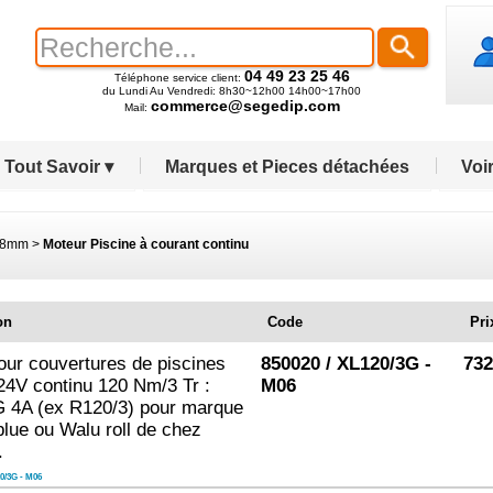
04 49 23 25 46
Téléphone service client:
du Lundi Au Vendredi: 8h30~12h00 14h00~17h00
commerce@segedip.com
Mail:
Tout Savoir ▾
Marques et Pieces détachées
Voir
58mm
>
Moteur Piscine à courant continu
on
Code
Pri
our couvertures de piscines
850020 / XL120/3G -
732
24V continu 120 Nm/3 Tr :
M06
 4A (ex R120/3) pour marque
blue ou Walu roll de chez
.
0/3G - M06