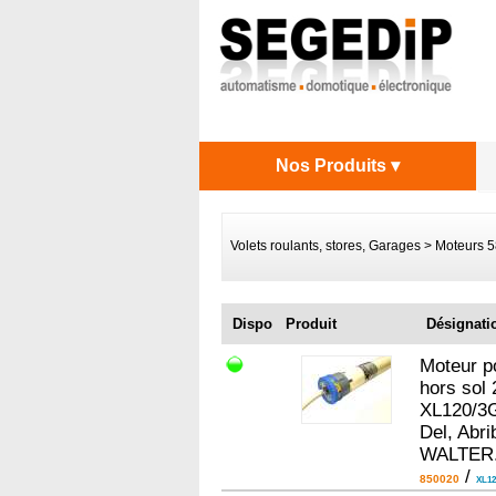
Nos Produits ▾
Volets roulants, stores, Garages
>
Moteurs 
Dispo
Produit
Désignati
Moteur p
hors sol 
XL120/3G
Del, Abri
WALTER
/
850020
XL12