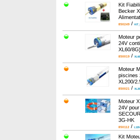
Kit Fiabi
Becker X
Alimentat
/
850249
KIT_
Moteur p
24V cont
XL60/8G
/
850019
XL60
Moteur M
piscines 
XL200/2
/
850021
XL20
Moteur X
24V pour
SECOURS
3G-HK
/
850112
L120
Kit Moteu