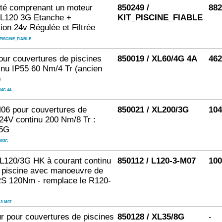
lité comprenant un moteur
850249 /
882
L120 3G Etanche +
KIT_PISCINE_FIABLE
ion 24v Régulée et Filtrée
PISCINE_FIABLE
our couvertures de piscines
850019 / XL60/4G 4A
462
inu IP55 60 Nm/4 Tr (ancien
)
/4G 4A
06 pour couvertures de
850021 / XL200/3G
104
24V continu 200 Nm/8 Tr :
.5G
0/3G
L120/3G HK à courant continu
850112 / L120-3-M07
100
 piscine avec manoeuvre de
 120Nm - remplace le R120-
-3-M07
r pour couvertures de piscines
850128 / XL35/8G
-