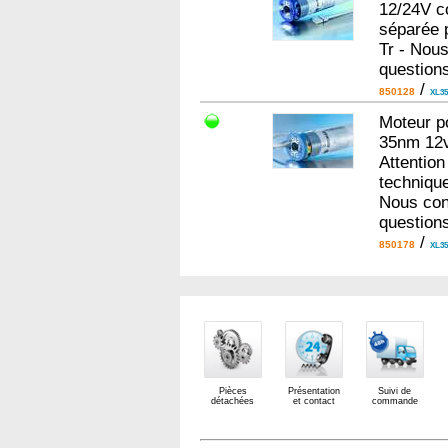
12/24V co
séparée 
Tr - Nous
question
/
850128
XL35
Moteur po
35nm 12v
Attention
technique
Nous con
question
/
850178
XL35
Pièces
Présentation
Suivi de
détachées
et contact
commande