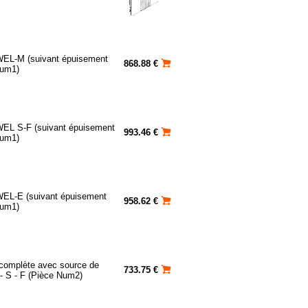
WEL-M (suivant épuisement
868.88 €
Num1)
WEL S-F (suivant épuisement
993.46 €
Num1)
WEL-E (suivant épuisement
958.62 €
Num1)
complète avec source de
733.75 €
- S - F (Pièce Num2)