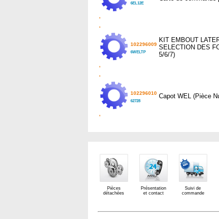
6EL12E
'
'
KIT EMBOUT LATE
102296009
SELECTION DES FON
6WELTP
5/6/7)
'
'
102296010
Capot WEL (Pièce N
62728
'
Pièces
Présentation
Suivi de
détachées
et contact
commande