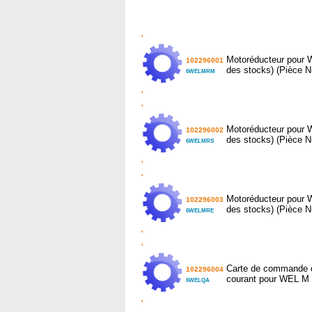
'
Motoréducteur pour 
102296001
des stocks) (Pièce 
6WELMRM
'
'
Motoréducteur pour 
102296002
des stocks) (Pièce 
6WELMRS
'
'
Motoréducteur pour 
102296003
des stocks) (Pièce 
6WELMRE
'
'
Carte de commande 
102296004
courant pour WEL M 
6WELQA
'