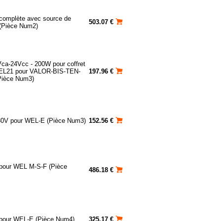
complète avec source de
503.07 €
(Pièce Num2)
ca-24Vcc - 200W pour coffret
EL21 pour VALOR-BIS-TEN-
197.96 €
ièce Num3)
30V pour WEL-E (Pièce Num3)
152.56 €
pour WEL M-S-F (Pièce
486.18 €
pour WEL-E (Pièce Num4)
325.17 €