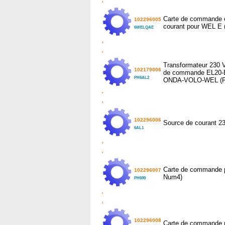
'
Carte de commande 
102296005
courant pour WEL E 
6WELQAE
'
'
Transformateur 230 V
102179006
de commande EL20-
PH6AL2
ONDA-VOLO-WEL (P
'
'
102296006
Source de courant 2
6AL1
'
'
Carte de commande 
102296007
Num4)
PH699
'
'
102296008
Carte de commande 