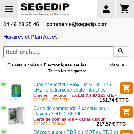
04 49 23 25 46 commerce@segedip.com
Horaires et Plan Acces
Claviers à codes
>
Electroniques seules
Marque :
Clavier + lecteur Prox EM & HID 125
kHz - électronique seule - touches
métalliques rétroéclairées - 2 relais -
Clavier + lecteur Prox EM & HID 125 kHz -
électronique seule - touches métalliques
105051 / EX6P-TM
151.74 € TTC
bus RS-485 - 1000 codes/badges
rétroéclairées - 2 relais - bus RS-485 -
Carte de commande 4 canaux pour
1000 codes/badges : EX6P-TM
claviers S5000, S6000
Carte de commande 4 canaux pour
claviers S5000, S6000 : S0004N
106201 / S0004N
217.57 € TTC
Décodeur pour EDS ou MOT ou EDS et