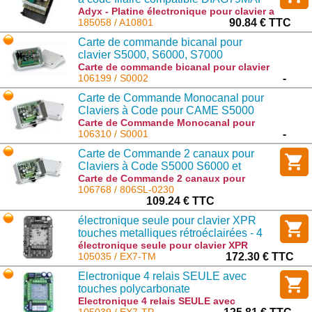
Adyx - Platine électronique pour clavier a
code filaire compatible DIAG79MAF :
185058 / A10801
90.84 € TTC
A10801
Carte de commande bicanal pour
clavier S5000, S6000, S7000
Carte de commande bicanal pour clavier
S5000, S6000, S7000 : S0002
106199 / S0002
-
Carte de Commande Monocanal pour
Claviers à Code pour CAME S5000
S6000 et S7000 (1 code mémorisable)
Carte de Commande Monocanal pour
Claviers à Code pour CAME S5000 S6000
106310 / S0001
-
et S7000 (1 code mémorisable) : S0001
Carte de Commande 2 canaux pour
Claviers à Code S5000 S6000 et
S7000. (S0002M) - 806SL-0370
Carte de Commande 2 canaux pour
Claviers à Code S5000 S6000 et S7000.
106768 / 806SL-0230
(S0002M) - 806SL-0370 : 806SL-0230
109.24 € TTC
électronique seule pour clavier XPR
touches metalliques rétroéclairées - 4
relais - 99 codes
électronique seule pour clavier XPR
touches metalliques rétroéclairées - 4
105035 / EX7-TM
172.30 € TTC
relais - 99 codes : EX7-TM
Electronique 4 relais SEULE avec
touches polycarbonate
Electronique 4 relais SEULE avec