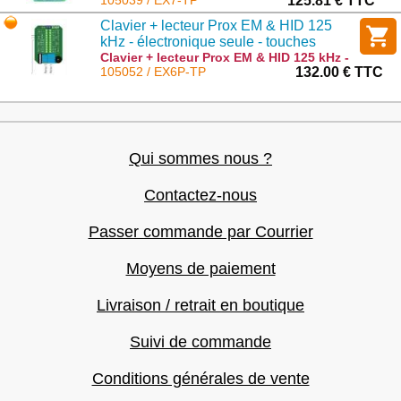
touches polycarbonate : EX7-TP
105039 / EX7-TP
125.81 € TTC
Clavier + lecteur Prox EM & HID 125
kHz - électronique seule - touches
plastiques rétroéclairées - 2 relais - bus
Clavier + lecteur Prox EM & HID 125 kHz -
électronique seule - touches plastiques
105052 / EX6P-TP
132.00 € TTC
RS-485 - 1000 codes/badges
rétroéclairées - 2 relais - bus RS-485 -
1000 codes/badges : EX6P-TP
Qui sommes nous ?
Contactez-nous
Passer commande par Courrier
Moyens de paiement
Livraison / retrait en boutique
Suivi de commande
Conditions générales de vente