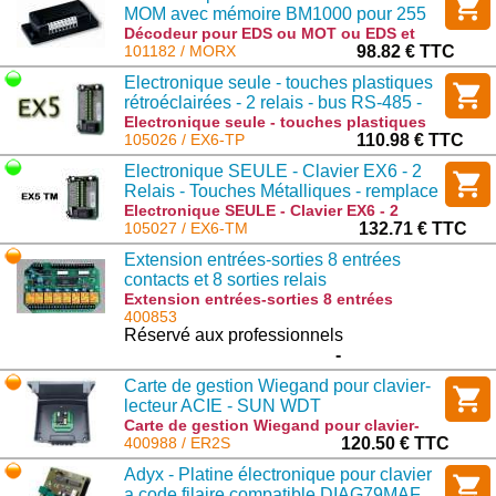
MOM avec mémoire BM1000 pour 255
codes pour lecteur de badge
Décodeur pour EDS ou MOT ou EDS et
MOM avec mémoire BM1000 pour 255
101182 / MORX
98.82 € TTC
codes pour lecteur de badge : MORX
Electronique seule - touches plastiques
rétroéclairées - 2 relais - bus RS-485 -
1000 codes
Electronique seule - touches plastiques
rétroéclairées - 2 relais - bus RS-485 -
105026 / EX6-TP
110.98 € TTC
1000 codes : EX6-TP
Electronique SEULE - Clavier EX6 - 2
Relais - Touches Métalliques - remplace
le EX5-TM
Electronique SEULE - Clavier EX6 - 2
Relais - Touches Métalliques - remplace
105027 / EX6-TM
132.71 € TTC
le EX5-TM : EX6-TM
Extension entrées-sorties 8 entrées
contacts et 8 sorties relais
programmables.
Extension entrées-sorties 8 entrées
contacts et 8 sorties relais
400853
programmables. : IO8-ELA+
Réservé aux professionnels
-
Carte de gestion Wiegand pour clavier-
lecteur ACIE - SUN WDT
Carte de gestion Wiegand pour clavier-
lecteur ACIE - SUN WDT : ER2S
400988 / ER2S
120.50 € TTC
Adyx - Platine électronique pour clavier
a code filaire compatible DIAG79MAF