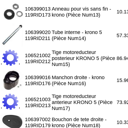
106399013
Anneau pour vis sans fin -
10.1
119RID173
krono (Pièce Num13)
106399020
Tube interne - krono 5
57.3
119RID211
(Pièce Num14)
Tige motoreducteur
106521002
posterieur KRONO 5 (Pièce
86.9
119RID212
Num15)
'
'
106399016
Manchon droite - krono
15.9
119RID176
(Pièce Num16)
Tige motoreducteur
106521003
anterieur KRONO 5 (Pièce
73.9
119RID213
Num17)
'
'
106397002
Bouchon de tete droite -
10.3
119RID179
krono (Pièce Num18)