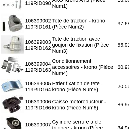
119RID098
Num1)
106399002
Tete de traction - krono
37.6
119RID161
(Pièce Num2)
Tete de traction avec
106399003
goujon de fixation (Pièce
56.9
119RID162
Num3)
Conditionnement
106399004
accessoires - krono (Pièce
60.9
119RID163
Num4)
106399005
Etrier fixation de tete -
20.5
119RID164
krono (Pièce Num5)
106399006
Caisse motoreducteur -
86.9
119RID166
krono (Pièce Num6)
Cylindre serrure a cle
106399007
trilobee - krono (Pièce
34.9