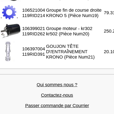
106521004
Groupe fin de course droite
79.3
119RID214
KRONO 5 (Pièce Num19)
'
'
106399021
Groupe moteur - kr302
250.
119RID262
kr502 (Pièce Num20)
GOUJON TÊTE
106397004
D\'ENTRAÎNEMENT
20.1
119RID391
KRONO (Pièce Num21)
Qui sommes nous ?
Contactez-nous
Passer commande par Courrier