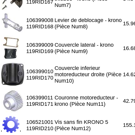
119RID167
Num7)
106399008
Levier de deblocage - krono
15.9
119RID168
(Pièce Num8)
106399009
Couvercle lateral - krono
16.6
119RID169
(Pièce Num9)
Couvercle inferieur
106399010
motoreducteur droite (Pièce
14.6
119RID170
Num10)
106399011
Couronne motoreducteur -
42.7
119RID171
krono (Pièce Num11)
106521001
Vis sans fin KRONO 5
155.
119RID210
(Pièce Num12)
'
'