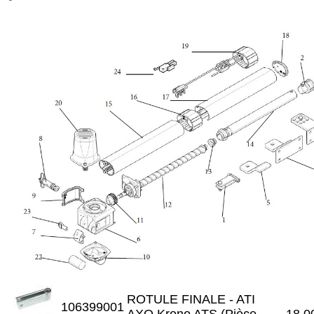
ROTULE FINALE - ATI
106399001
AXO Krono ATS (Pièce
18.0