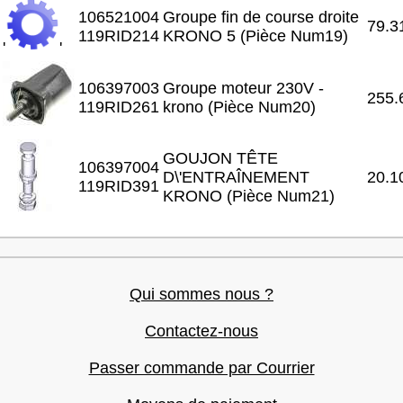
106521004
Groupe fin de course droite
79.3
119RID214
KRONO 5 (Pièce Num19)
'
'
106397003
Groupe moteur 230V -
255.
119RID261
krono (Pièce Num20)
GOUJON TÊTE
106397004
D\'ENTRAÎNEMENT
20.1
119RID391
KRONO (Pièce Num21)
Qui sommes nous ?
Contactez-nous
Passer commande par Courrier