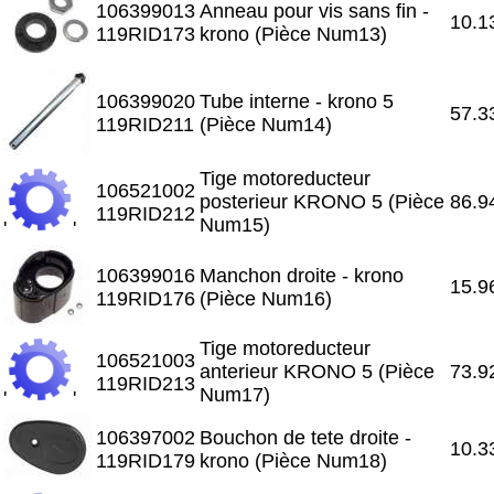
106399013
Anneau pour vis sans fin -
10.1
119RID173
krono (Pièce Num13)
106399020
Tube interne - krono 5
57.3
119RID211
(Pièce Num14)
Tige motoreducteur
106521002
posterieur KRONO 5 (Pièce
86.9
119RID212
Num15)
'
'
106399016
Manchon droite - krono
15.9
119RID176
(Pièce Num16)
Tige motoreducteur
106521003
anterieur KRONO 5 (Pièce
73.9
119RID213
Num17)
'
'
106397002
Bouchon de tete droite -
10.3
119RID179
krono (Pièce Num18)