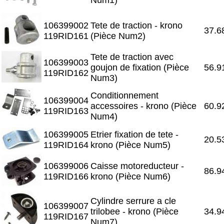
106399002
Tete de traction - krono
37.6
119RID161
(Pièce Num2)
Tete de traction avec
106399003
goujon de fixation (Pièce
56.9
119RID162
Num3)
Conditionnement
106399004
accessoires - krono (Pièce
60.9
119RID163
Num4)
106399005
Etrier fixation de tete -
20.5
119RID164
krono (Pièce Num5)
106399006
Caisse motoreducteur -
86.9
119RID166
krono (Pièce Num6)
Cylindre serrure a cle
106399007
trilobee - krono (Pièce
34.9
119RID167
Num7)