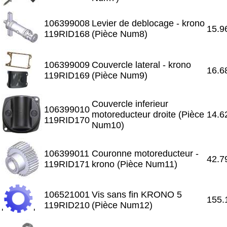
106399008
Levier de deblocage - krono
15.9
119RID168
(Pièce Num8)
106399009
Couvercle lateral - krono
16.6
119RID169
(Pièce Num9)
Couvercle inferieur
106399010
motoreducteur droite (Pièce
14.6
119RID170
Num10)
106399011
Couronne motoreducteur -
42.7
119RID171
krono (Pièce Num11)
106521001
Vis sans fin KRONO 5
155.
119RID210
(Pièce Num12)
'
'