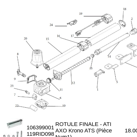
ROTULE FINALE - ATI
106399001
AXO Krono ATS (Pièce
18.0
119RID098
Num1)