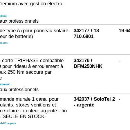
emium avec gestion électro-
190004
aux professionnels
de type A (pour panneau solaire
342177 / 13
19.6
eur de batterie)
710.6801
710.6801
+ carte TRIPHASE compatible
342176 /
-
pour rideau à enroulement à
DFM250NHK
eux 250 Nm secours par
e
M250NHK
aux professionnels
mande murale 1 canal pour
342037 / SoloTel 2
-
ulants, stores vénitiens et
- argenté
n solaire - couleur argenté - fin
: 1 SEULE EN STOCK
Tel 2 - argenté