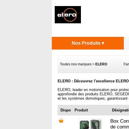
Nos Produits ▾
Toutes nos marques
>
ELERO
Famill
ELERO : Découvrez l'excellence ELERO a
ELERO, leader en motorisation pour protec
approfondie des produits ELERO, SEGEDIP a
et les systèmes domotiques, garantissant c
Dispo
Produit
Désignat
Box Cont
de comm