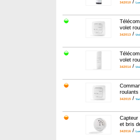
/
342010
Lum
Télécomm
volet rou
/
342013
Uni
Télécomm
volet rou
/
342014
Uni
Commande
roulants
/
342015
Var
Capteur 
et bris d
/
342016
Lum