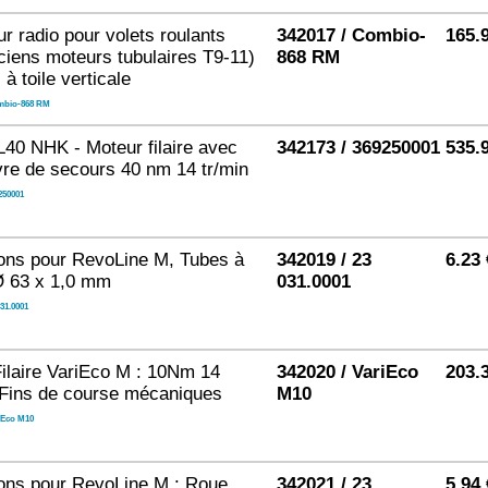
r radio pour volets roulants
342017 / Combio-
165.
ciens moteurs tubulaires T9-11)
868 RM
 à toile verticale
bio-868 RM
L40 NHK - Moteur filaire avec
342173 / 369250001
535.
e de secours 40 nm 14 tr/min
250001
ons pour RevoLine M, Tubes à
342019 / 23
6.23
Ø 63 x 1,0 mm
031.0001
031.0001
ilaire VariEco M : 10Nm 14
342020 / VariEco
203.
 Fins de course mécaniques
M10
iEco M10
ons pour RevoLine M : Roue
342021 / 23
5.94