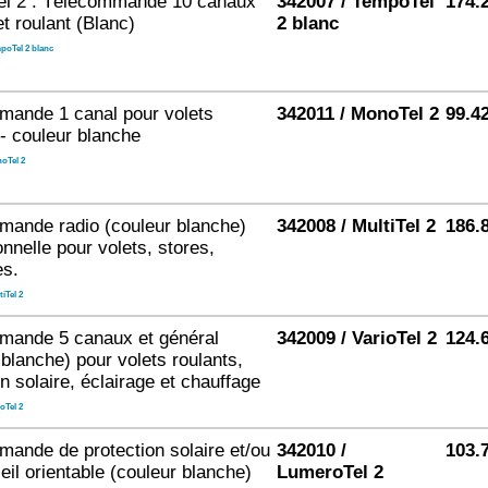
el 2 : Télécommande 10 canaux
342007 / TempoTel
174.
t roulant (Blanc)
2 blanc
poTel 2 blanc
ande 1 canal pour volets
342011 / MonoTel 2
99.4
 - couleur blanche
oTel 2
ande radio (couleur blanche)
342008 / MultiTel 2
186.
onnelle pour volets, stores,
es.
iTel 2
mande 5 canaux et général
342009 / VarioTel 2
124.
 blanche) pour volets roulants,
n solaire, éclairage et chauffage
oTel 2
ande de protection solaire et/ou
342010 /
103.
eil orientable (couleur blanche)
LumeroTel 2