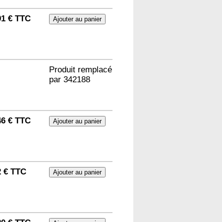
91 € TTC
Produit remplacé
par
342188
46 € TTC
2 € TTC