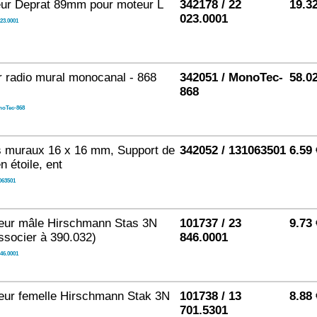
eur Deprat 89mm pour moteur L
342178 / 22
19.3
023.0001
023.0001
 radio mural monocanal - 868
342051 / MonoTec-
58.0
868
oTec-868
s muraux 16 x 16 mm, Support de
342052 / 131063501
6.59
n étoile, ent
063501
eur mâle Hirschmann Stas 3N
101737 / 23
9.73
associer à 390.032)
846.0001
846.0001
eur femelle Hirschmann Stak 3N
101738 / 13
8.88
701.5301