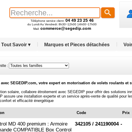
04 49 23 25 46
Téléphone service client:
du Lundi Au Vendredi: 8h30~12h00 14h00~17h00
commerce@segedip.com
Mail:
Tout Savoir ▾
Marques et Pieces détachées
Voir
e :
vec SEGEDIP.com, votre expert en motorisation de volets roulants et s
tion solaire, collabore étroitement avec SEGEDIP pour offrir des solutions 
ssure une installation experte et un service après-vente de qualité pour l
onfort et efficacité énergétique
ion
Code
Prix
rol MD 400 premium : Armoire
342105 / 241190004
-
ande COMPATIBLE Box Control