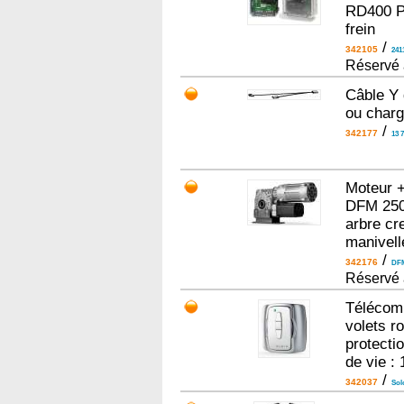
RD400 Pr
frein
/
342105
241
Réservé 
Câble Y 
ou charg
/
342177
13 
Moteur 
DFM 250 
arbre cr
manivell
/
342176
DF
Réservé 
Télécom
volets ro
protectio
de vie 
/
342037
Solo