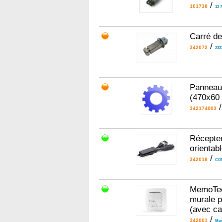
/
101738
13 
Carré d
/
342072
233
Panneau 
(470x60
342174003
Récepteu
orienta
/
342018
COM
MemoTec
murale p
(avec ca
/
342001
Mem