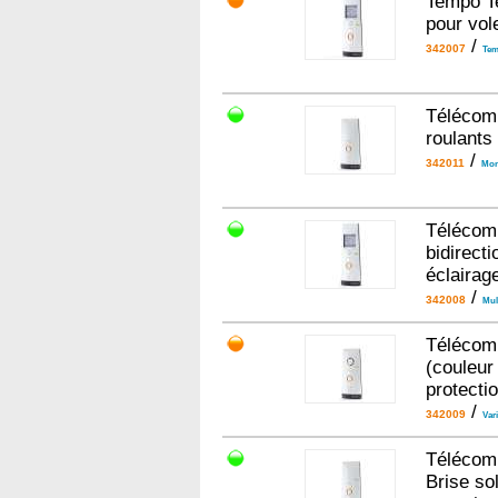
Tempo T
pour vole
/
342007
Tem
Télécomm
roulants
/
342011
Mon
Télécomm
bidirecti
éclairag
/
342008
Mult
Télécom
(couleur
protectio
/
342009
Vari
Télécomm
Brise sol