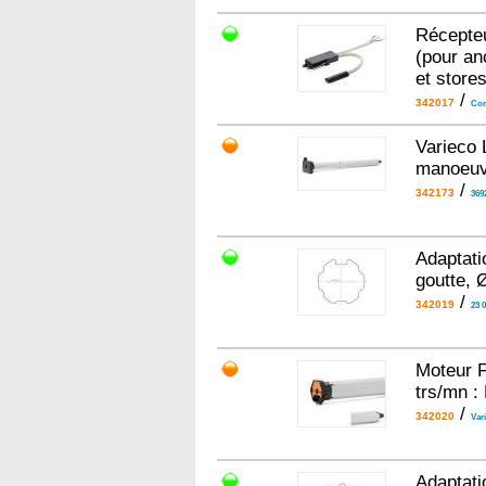
Récepteu
(pour an
et stores
/
342017
Com
Varieco 
manoeuvr
/
342173
369
Adaptati
goutte, 
/
342019
23 
Moteur F
trs/mn :
/
342020
Var
Adaptati