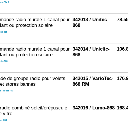
eroTel 2
ande radio murale 1 canal pour
342013 / Unitec-
78.5
lant ou protection solaire
868
tec-868
ande radio murale 1 canal pour
342014 / Uniclic-
106.
lant ou protection solaire
868
clic-868
 de groupe radio pour volets
342015 / VarioTec-
176.
 et stores bannes
868 RM
ioTec-868 RM
radio combiné soleil/crépuscule
342016 / Lumo-868
168.
e vitre
o-868