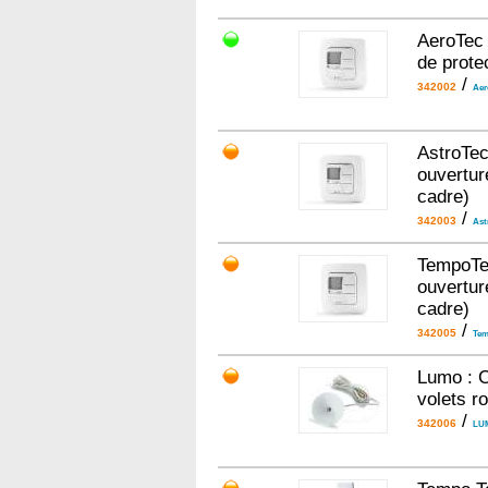
AeroTec
de prote
/
342002
Aer
AstroTec
ouvertur
cadre)
/
342003
Ast
TempoTec
ouvertur
cadre)
/
342005
Tem
Lumo : C
volets r
/
342006
LU