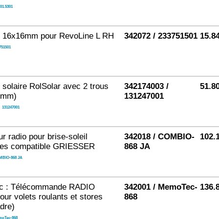
701.5301
e 16x16mm pour RevoLine L RH
342072 / 233751501
15.8
751501
solaire RolSolar avec 2 trous
342174003 /
51.8
 mm)
131247001
/
131247001
r radio pour brise-soleil
342018 / COMBIO-
102.
bles compatible GRIESSER
868 JA
BIO-868 JA
 : Télécommande RADIO
342001 / MemoTec-
136.
our volets roulants et stores
868
dre)
oTec-868