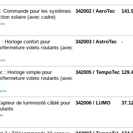
 : Commande pour les systèmes
342002 / AeroTec
141.
ction solaire (avec cadre)
oTec
 : Horloge confort pour
342003 / AstroTec
-
e/fermeture volets roulants (avec
roTec
 : Horloge simple pour
342005 / TempoTec
129.
e/fermeture volets roulants (avec
poTec
apteur de luminosité câblé pour
342006 / LUMO
37.1
oulants
MO