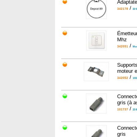
Adaptat
/
342178
22 
Émetteur
Mhz
/
342051
Mon
Support
moteur e
/
342052
131
Connect
gris (à 
/
101737
23 
Connect
gris