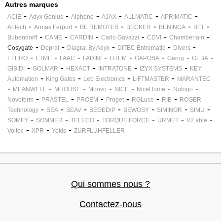
Autres marques
télécommandes : KITREC22
-
-
-
-
-
-
ACIE
Adyx Genius
Aiphone
AJAX
ALLMATIC
APRIMATIC
-
-
-
-
-
-
Aritech
Armas Ferport
BE REMOTES
BECKER
BENINCA
BFT
-
-
-
-
-
-
Bubendorff
CAME
CARDIN
Carlo Gavazzi
CDVI
Chamberlain
-
-
-
-
-
Cosygate
Deprat
Diagral By Adyx
DITEC Entrematic
Divers
-
-
-
-
-
-
-
-
ELERO
ETME
FAAC
FADINI
FITEM
GAPOSA
Garog
GEBA
-
-
-
-
-
GIBIDI
GOLMAR
HEXACT
INTRATONE
IZYX SYSTEMS
KEY
-
-
-
-
Automation
King Gates
Leb Electronics
LIFTMASTER
MARANTEC
-
-
-
-
-
-
-
MEANWELL
MHOUSE
Moovo
NICE
NiceHome
Nologo
-
-
-
-
-
-
Novoferm
PRASTEL
PROEM
Proget
RGLuce
RIB
ROGER
-
-
-
-
-
-
-
Technology
SEA
SEAV
SEGEDIP
SEWOSY
SIMINOR
SIMU
-
-
-
-
-
-
SOMFY
SOMMER
TELECO
TORQUE FORCE
URMET
V2 able
-
-
-
Voltec
XPR
Yokis
ZURFLUHFELLER
Qui sommes nous ?
Contactez-nous