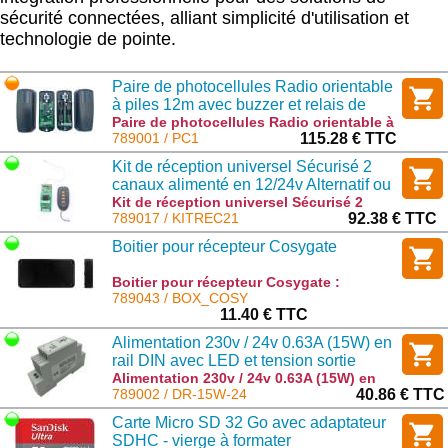
sécurité connectées, alliant simplicité d'utilisation et
technologie de pointe.
Paire de photocellules Radio orientable
à piles 12m avec buzzer et relais de
contrôle
Paire de photocellules Radio orientable à
piles 12m avec buzzer et relais de
789001 / PC1
115.28 € TTC
contrôle : PC1
Kit de réception universel Sécurisé 2
canaux alimenté en 12/24v Alternatif ou
continu avec boitier, antenne et 1
Kit de réception universel Sécurisé 2
canaux alimenté en 12/24v Alternatif ou
789017 / KITREC21
92.38 € TTC
télécommande
continu avec boitier, antenne et 1
Boitier pour récepteur Cosygate
télécommande : KITREC21
Boitier pour récepteur Cosygate :
BOX_COSY
789043 / BOX_COSY
11.40 € TTC
Alimentation 230v / 24v 0.63A (15W) en
rail DIN avec LED et tension sortie
ajustable
Alimentation 230v / 24v 0.63A (15W) en
rail DIN avec LED et tension sortie
789002 / DR-15W-24
40.86 € TTC
ajustable : DR-15W-24
Carte Micro SD 32 Go avec adaptateur
SDHC - vierge à formater