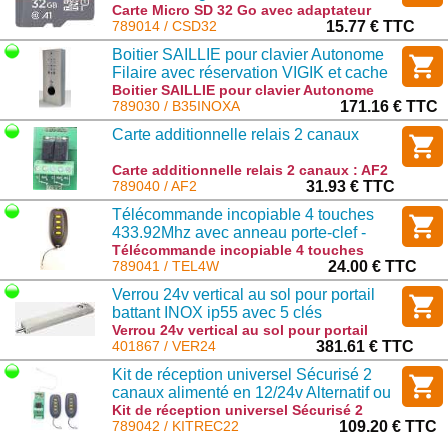
Carte Micro SD 32 Go avec adaptateur
SDHC - vierge à formater : CSD32
789014 / CSD32
15.77 € TTC
Boitier SAILLIE pour clavier Autonome
Filaire avec réservation VIGIK et cache
bouton Antivandale, fourni sans bouton
Boitier SAILLIE pour clavier Autonome
Filaire avec réservation VIGIK et cache
789030 / B35INOXA
171.16 € TTC
ni clavier
bouton Antivandale, fourni sans bouton
Carte additionnelle relais 2 canaux
ni clavier : B35INOXA
Carte additionnelle relais 2 canaux : AF2
789040 / AF2
31.93 € TTC
Télécommande incopiable 4 touches
433.92Mhz avec anneau porte-clef -
Rolling-code
Télécommande incopiable 4 touches
433.92Mhz avec anneau porte-clef -
789041 / TEL4W
24.00 € TTC
Rolling-code : TEL4W
Verrou 24v vertical au sol pour portail
battant INOX ip55 avec 5 clés
Verrou 24v vertical au sol pour portail
battant INOX ip55 avec 5 clés : VER24
401867 / VER24
381.61 € TTC
Kit de réception universel Sécurisé 2
canaux alimenté en 12/24v Alternatif ou
continu avec boitier, antenne et 2
Kit de réception universel Sécurisé 2
canaux alimenté en 12/24v Alternatif ou
789042 / KITREC22
109.20 € TTC
télécommandes
continu avec boitier, antenne et 2